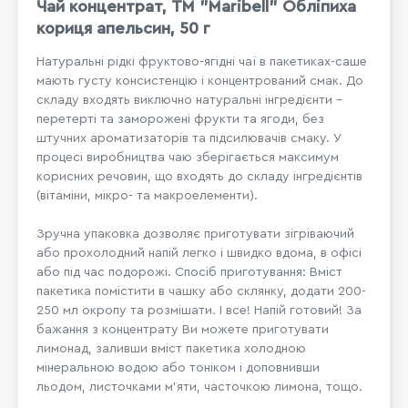
Чай концентрат, ТМ "Maribell" Обліпиха
кориця апельсин, 50 г
Натуральні рідкі фруктово-ягідні чаї в пакетиках-саше
мають густу консистенцію і концентрований смак. До
складу входять виключно натуральні інгредієнти –
перетерті та заморожені фрукти та ягоди, без
штучних ароматизаторів та підсилювачів смаку. У
процесі виробництва чаю зберігається максимум
корисних речовин, що входять до складу інгредієнтів
(вітаміни, мікро- та макроелементи).
Зручна упаковка дозволяє приготувати зігріваючий
або прохолодний напій легко і швидко вдома, в офісі
або під час подорожі. Спосіб приготування: Вміст
пакетика помістити в чашку або склянку, додати 200-
250 мл окропу та розмішати. І все! Напій готовий! За
бажання з концентрату Ви можете приготувати
лимонад, заливши вміст пакетика холодною
мінеральною водою або тоніком і доповнивши
льодом, листочками м'яти, часточкою лимона, тощо.