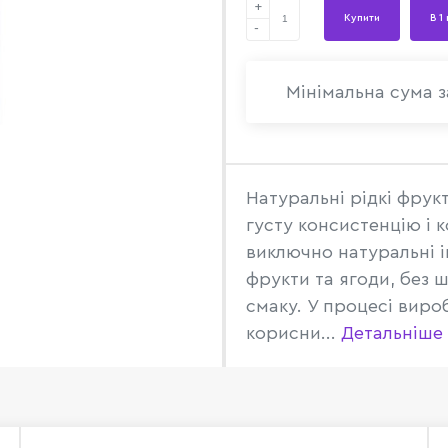
+
Купити
В 1
-
Мінімальна сума з
Натуральні рідкі фрук
густу консистенцію і 
виключно натуральні і
фрукти та ягоди, без 
смаку. У процесі вир
корисни...
Детальніше