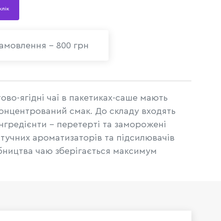
 клік
амовлення - 800 грн
тово-ягідні чаї в пакетиках-саше мають
концентрований смак. До складу входять
нгредієнти – перетерті та заморожені
штучних ароматизаторів та підсилювачів
обництва чаю зберігається максимум