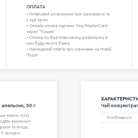
ОПЛАТА
• Готівковий розрахунок при самовивозі та
з кур’єром
• Онлайн оплата картами Visa/MasterCard
через "Кошик"
• Оплата по безготівковому розрахунку в
касі будь-якого банку
• Накладений платіж при отриманні на Новій
Пошті
ХАРАКТЕРИСТ
 апельсин, 50 г
Чай концентрат
аше мають густу
Особливості
ходять виключно
рукти та ягоди,
 У процесі