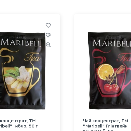
 концентрат, ТМ
Чай концентрат, ТМ
ibell" Імбир, 50 г
"Maribell" Глінтвейн