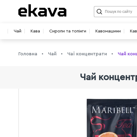
Чай
Кава
Сиропи та топінги
Кавомашини
Ка
Головна
Чай
Чаї концентрати
Чай кон
Чай концентр
info@ekava.com.ua