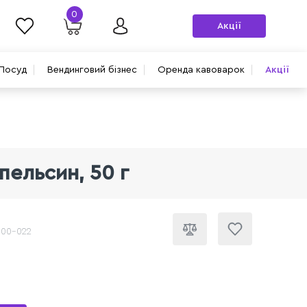
0
Акції
Посуд
Вендинговий бізнес
Оренда кавоварок
Акції
пельсин, 50 г
000-022