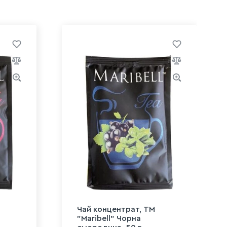
Чай концентрат, ТМ
"Maribell" Чорна