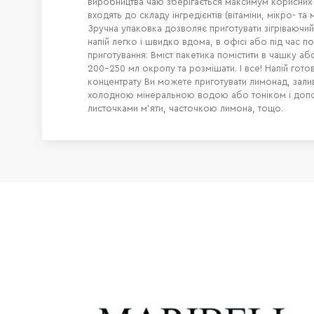
виробництва чаю зберігається максимум корисних
входять до складу інгредієнтів (вітаміни, мікро- та
Зручна упаковка дозволяє приготувати зігріваюч
напій легко і швидко вдома, в офісі або під час 
приготування: Вміст пакетика помістити в чашку аб
200-250 мл окропу та розмішати. І все! Напій гото
концентрату Ви можете приготувати лимонад, зали
холодною мінеральною водою або тоніком і доп
листочками м'яти, часточкою лимона, тощо.