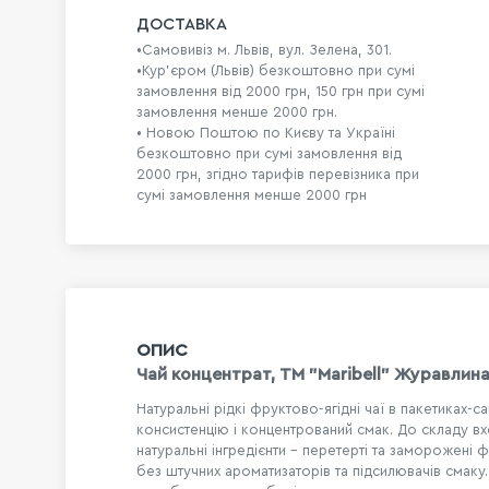
ДОСТАВКА
•Самовивіз м. Львів, вул. Зелена, 301.
•Кур'єром (Львів) безкоштовно при сумі
замовлення від 2000 грн, 150 грн при сумі
замовлення менше 2000 грн.
• Новою Поштою по Києву та Україні
безкоштовно при сумі замовлення від
2000 грн, згідно тарифів перевізника при
сумі замовлення менше 2000 грн
ОПИС
Чай концентрат, ТМ "Maribell" Журавлина
Натуральні рідкі фруктово-ягідні чаї в пакетиках-с
консистенцію і концентрований смак. До складу в
натуральні інгредієнти – перетерті та заморожені ф
без штучних ароматизаторів та підсилювачів смаку.