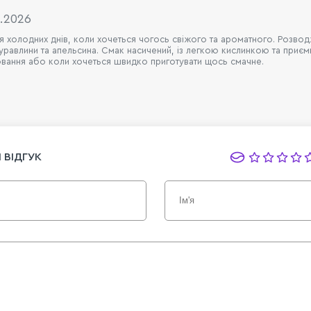
1.2026
 холодних днів, коли хочеться чогось свіжого та ароматного. Розводжу
журавлини та апельсина. Смак насичений, із легкою кислинкою та при
ювання або коли хочеться швидко приготувати щось смачне.
 ВІДГУК