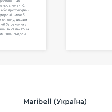
 речовин, що
 макроелементи).
ий або прохолодний
подорожі. Спосіб
о склянку, додати
вий! За бажання з
вши вміст пакетика
овнивши льодом,
Maribell (Україна)