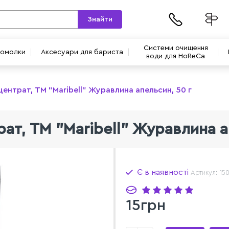
Знайти
Системи очищення
вомолки
Аксесуари для бариста
води для HoReCa
центрат, ТМ "Maribell" Журавлина апельсин, 50 г
ат, ТМ "Maribell" Журавлина а
Є в наявності
Артикул: 15
15грн