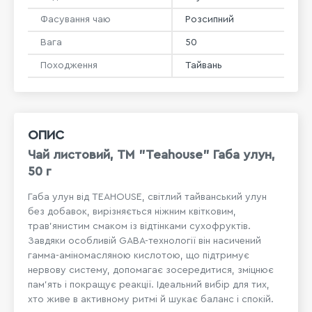
Фасування чаю
Розсипний
Вага
50
Походження
Тайвань
ОПИС
Чай листовий, ТМ "Teahouse" Габа улун,
50 г
Габа улун від TEAHOUSE, світлий тайванський улун
без добавок, вирізняється ніжним квітковим,
трав'янистим смаком із відтінками сухофруктів.
Завдяки особливій GABA-технології він насичений
гамма-аміномасляною кислотою, що підтримує
нервову систему, допомагає зосередитися, зміцнює
пам'ять і покращує реакції. Ідеальний вибір для тих,
хто живе в активному ритмі й шукає баланс і спокій.