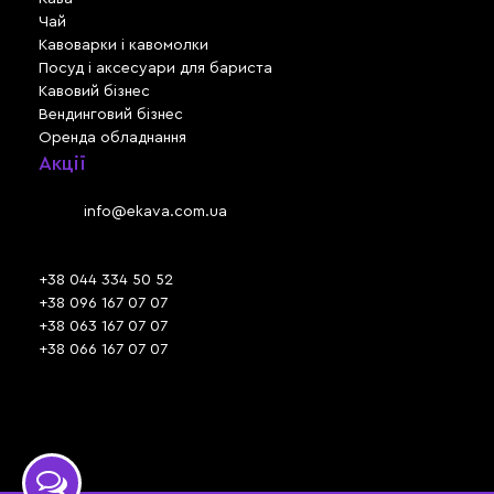
Чай
Кавоварки і кавомолки
Посуд і аксесуари для бариста
Кавовий бізнес
Вендинговий бізнес
Оренда обладнання
Акції
Львів, вул. Зелена, 301
Email:
info@ekava.com.ua
Skype: www.ekava.com.ua
+38 044 334 50 52
+38 096 167 07 07
+38 063 167 07 07
+38 066 167 07 07
Час роботи:
ПН - ПТ: 09:30 - 18:00
СБ - НД: вихідний