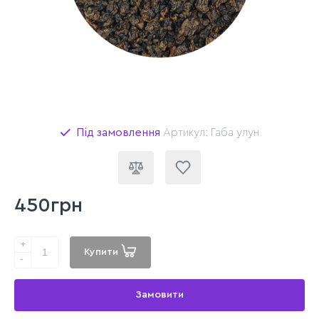
Під замовлення
Артикул: Габа улун
450грн
+
Купити
-
Замовити