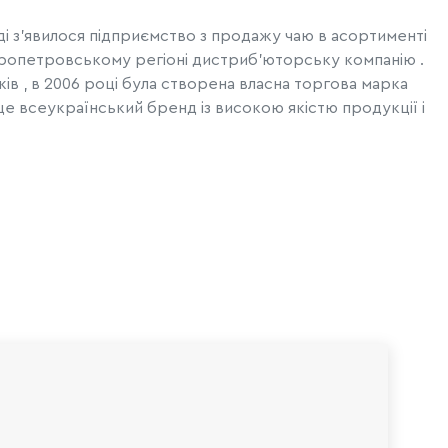
ді з'явилося підприємство з продажу чаю ​​в асортименті
іпропетровському регіоні дистриб'юторську компанію .
ів , в 2006 році була створена власна торгова марка
це всеукраїнський бренд із високою якістю продукції і