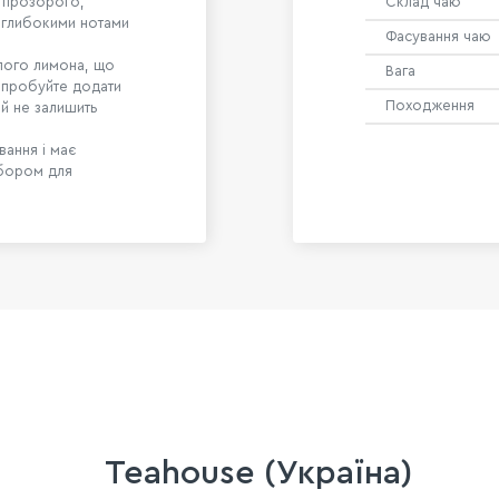
т прозорого,
Склад чаю
 глибокими нотами
Фасування чаю
лого лимона, що
Вага
Спробуйте додати
Походження
ий не залишить
вання і має
ибором для
Teahouse (Україна)