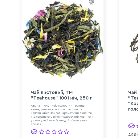
Чай листовий, ТМ
Чай
"Teahouse" 1001 ніч, 250 г
"Te
"Кор
Аромат полуниці, пелюстки троянди,
голо
календули та волошки створюють
надзвичайно яскраві ароматичні акценти,
підкреслюють ніжні медово-квіткові ноти
у смаку чайного бленду й збагачують
посмак.
420