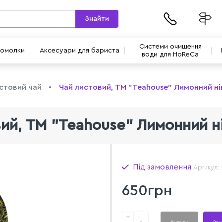
Знайти
Системи очищення
вомолки
Аксесуари для бариста
води для HoReCa
стовий чай
Чай листовий, ТМ "Teahouse" Лимонний нін
ий, ТМ "Teahouse" Лимонний ні
Під замовлення
Артикул:
650грн
+