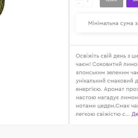
Купити
Зам
-
Мінімальна сума з
Освіжіть свій день з 
чаєм! Соковитий лимон
японським зеленим ча
унікальний смаковий д
енергією. Аромат проз
настою нагадує лимон
нотами цедри.Смак ча
легкою свіжістю с...
Де