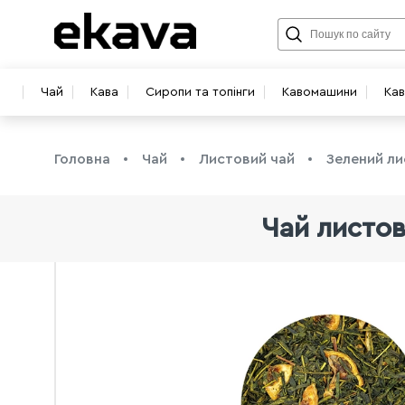
Чай
Кава
Сиропи та топінги
Кавомашини
Ка
Головна
Чай
Листовий чай
Зелений ли
Чай листов
info@ekava.com.ua