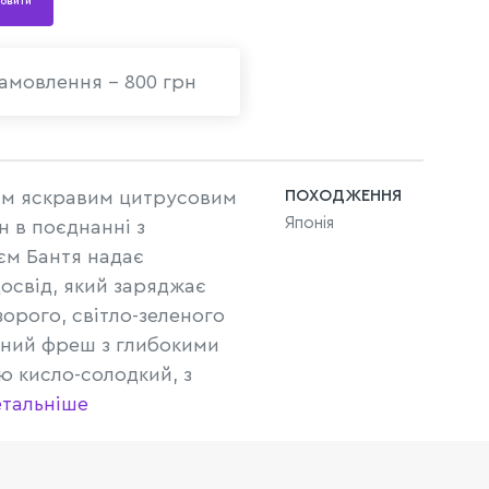
овити
амовлення - 800 грн
цим яскравим цитрусовим
ПОХОДЖЕННЯ
Японія
 в поєднанні з
єм Бантя надає
освід, який заряджає
орого, світло-зеленого
ний фреш з глибокими
ю кисло-солодкий, з
тальніше