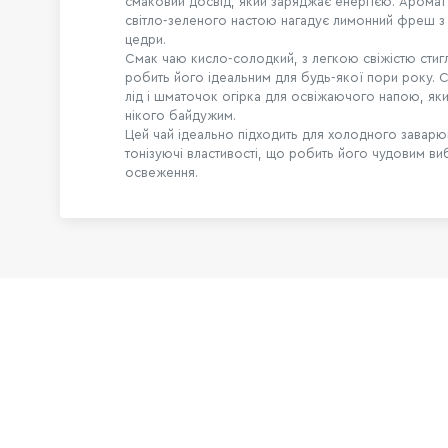
смаковий досвід, який заряджає енергією. Арома
світло-зеленого настою нагадує лимонний фреш з
цедри.
Смак чаю кисло-солодкий, з легкою свіжістю стиг
робить його ідеальним для будь-якої пори року. 
лід і шматочок огірка для освіжаючого напою, як
нікого байдужим.
Цей чай ідеально підходить для холодного заварю
тонізуючі властивості, що робить його чудовим в
освеження.