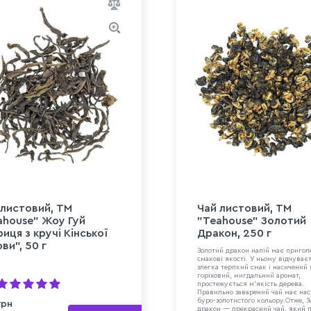
 листовий, ТМ
Чай листовий, ТМ
ahouse" Жоу Гуй
"Teahouse" Золотий
иця з кручі Кінської
Дракон, 250 г
ви", 50 г
Золотий дракон напій має приго
смакові якості. У ньому відчуває
злегка терпкий смак і насичений
горіховий, мигдальний аромат,
простежується м’якість дерева.
Правильно заварений чай має нас
буро-золотистого кольору.Отже, 
грн
дракон — прекрасний чай, який 