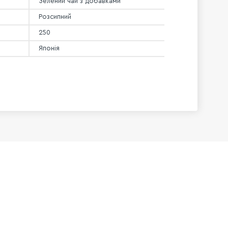
Зелений чай з добавками
Розсипний
250
Японія