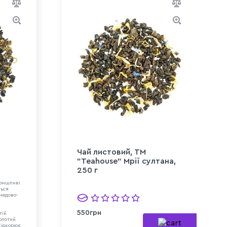
Чай листовий, ТМ
"Teahouse" Мрії султана,
250 г
ломшливі
ться
 медово-
550грн
тій
Золотий
підкорює