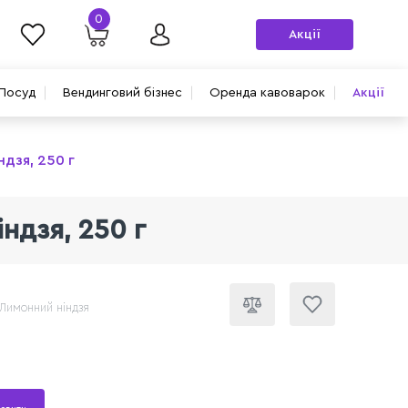
0
Акції
Посуд
Вендинговий бізнес
Оренда кавоварок
Акції
дзя, 250 г
ндзя, 250 г
 Лимонний ніндзя