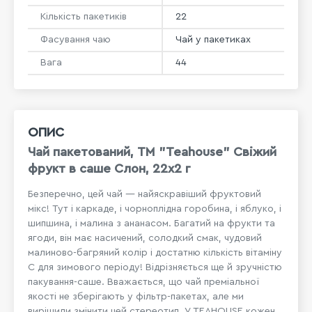
Кількість пакетиків
22
Фасування чаю
Чай у пакетиках
Вага
44
ОПИС
Чай пакетований, ТМ "Teahouse" Свіжий
фрукт в саше Слон, 22х2 г
Безперечно, цей чай — найяскравіший фруктовий
мікс! Тут і каркаде, і чорноплідна горобина, і яблуко, і
шипшина, і малина з ананасом. Багатий на фрукти та
ягоди, він має насичений, солодкий смак, чудовий
малиново-багряний колір і достатню кількість вітаміну
C для зимового періоду! Відрізняється ще й зручністю
пакування-саше. Вважається, що чай преміальної
якості не зберігають у фільтр-пакетах, але ми
вирішили змінити цей стереотип. У TEAHOUSE кожен