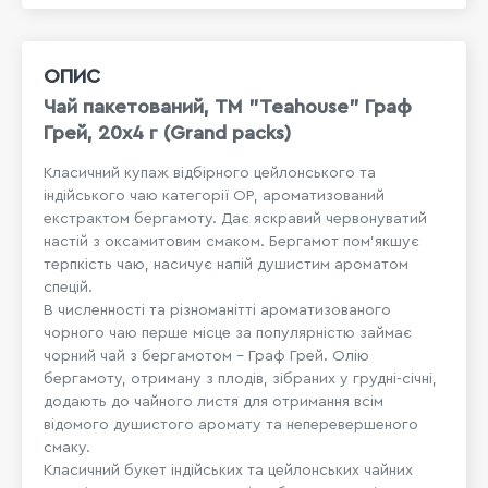
ОПИС
Чай пакетований, ТМ "Teahouse" Граф
Грей, 20х4 г (Grand packs)
Класичний купаж відбірного цейлонського та
індійського чаю категорії ОР, ароматизований
екстрактом бергамоту. Дає яскравий червонуватий
настій з оксамитовим смаком. Бергамот пом'якшує
терпкість чаю, насичує напій душистим ароматом
спецій.
В численності та різноманітті ароматизованого
чорного чаю перше місце за популярністю займає
чорний чай з бергамотом – Граф Грей. Олію
бергамоту, отриману з плодів, зібраних у грудні-січні,
додають до чайного листя для отримання всім
відомого душистого аромату та неперевершеного
смаку.
Класичний букет індійських та цейлонських чайних