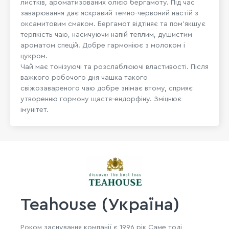
листків, ароматизованих олією бергамоту. Під час
заварювання дає яскравий темно-червоний настій з
оксамитовим смаком. Бергамот відтіняє та пом'якшує
терпкість чаю, насичуючи напій теплим, душистим
ароматом спецій. Добре гармоніює з молоком і
цукром.
Чай має тонізуючі та розслаблюючі властивості. Після
важкого робочого дня чашка такого
свіжозавареного чаю добре знімає втому, сприяє
утворенню гормону щастя-ендорфіну. Зміцнює
імунітет.
Teahouse (Україна)
Роком заснування компанії є 1996 рік Саме тоді