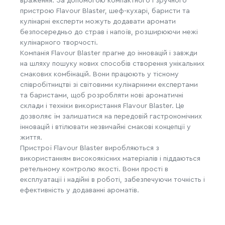
враження. За допомогою компактного і зручного
пристрою Flavour Blaster, шеф-кухарі, баристи та
кулінарні експерти можуть додавати аромати
безпосередньо до страв і напоїв, розширюючи межі
кулінарного творчості.
Компанія Flavour Blaster прагне до інновацій і завжди
на шляху пошуку нових способів створення унікальних
смакових комбінацій. Вони працюють у тісному
співробітництві зі світовими кулінарними експертами
та баристами, щоб розробляти нові ароматичні
склади і техніки використання Flavour Blaster. Це
дозволяє їм залишатися на передовій гастрономічних
інновацій і втілювати незвичайні смакові концепції у
життя.
Пристрої Flavour Blaster виробляються з
використанням високоякісних матеріалів і піддаються
ретельному контролю якості. Вони прості в
експлуатації і надійні в роботі, забезпечуючи точність і
ефективність у додаванні ароматів.