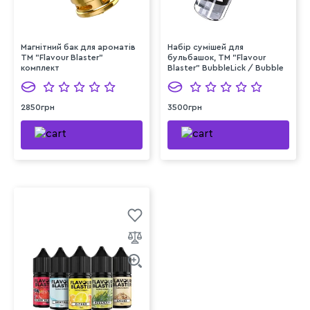
Магнітний бак для ароматів
Набір сумішей для
TM "Flavour Blaster"
бульбашок, TM "Flavour
комплект
Blaster" BubbleLick / Bubble
X, 2х180 мл
2850грн
3500грн