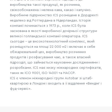
виробництва такої продукції, як розчинна,
свіжообсмажена і мелена кава, какао і капучіно.
Виробниче підприємство ICS розміщене в Дордрехті
недалеко від Роттердама в Нідерландах. Історія
компанії починається з 1973 р., коли ICS була
заснована в якості виробничої дочірньої структури
великої голландської компанії-оператора. ICS
сьогодні - це високотехнологічний комплекс, який
розміщується на площі 22 000 м2 і включає в себе
обжарювальний цех, виробництво розчинних
продуктів і розфасування чаю, а також власний
підрозділ, що займається науковими дослідженнями і
розробками. ICS має низку міжнародних сертифікатів,
таких як ICO 9001, ISO 14001 та НАССР.
ICS є членом міжнародної групи Autobar зі штаб-
квартирою в Лондоні і входить в її відділення «Вендінг і
фуд-сервіс».