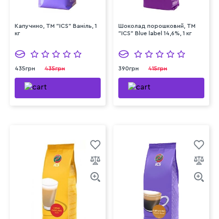
Капучино, ТМ "ICS" Ваніль, 1
Шоколад порошковий, ТМ
кг
"ICS" Blue label 14,6%, 1 кг
435грн
435грн
390грн
415грн