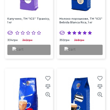
Капучино, ТМ "ICS" Тірамісу,
Молоко порошкове, ТМ "ICS"
1 кг
Bebida Blanca Rica, 1 кг
334грн
362грн
352грн
368грн