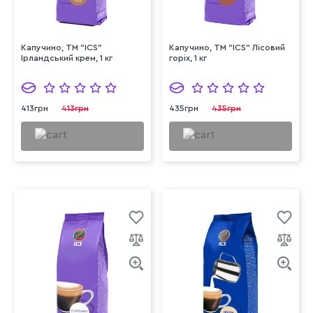
Капучино, ТМ "ICS"
Капучино, ТМ "ICS" Лісовий
Ірландський крем, 1 кг
горіх, 1 кг
413грн
413грн
435грн
435грн