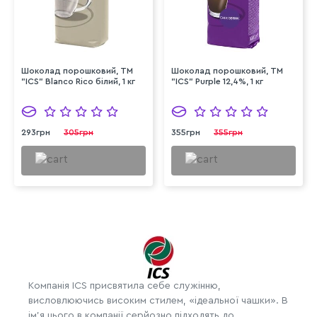
Шоколад порошковий, ТМ
Шоколад порошковий, ТМ
"ICS" Blanco Rico білий, 1 кг
"ICS" Purple 12,4%, 1 кг
293грн
305грн
355грн
355грн
Компанія ICS присвятила себе служінню,
висловлюючись високим стилем, «ідеальної чашки». В
ім'я цього в компанії серйозно підходять до