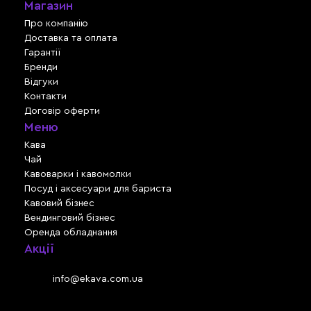
Магазин
Про компанію
Доставка та оплата
Гарантії
Бренди
Відгуки
Контакти
Договір оферти
Меню
Кава
Чай
Кавоварки і кавомолки
Посуд і аксесуари для бариста
Кавовий бізнес
Вендинговий бізнес
Оренда обладнання
Акції
Львів, вул. Зелена, 301
Email:
info@ekava.com.ua
Skype: www.ekava.com.ua