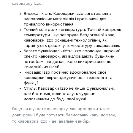
кавоварку Izzo:
Висока якість: Кавоварки Izzo виготовлені з
високоякісних матеріалів і призначені для
тривалого використання.
Точний контроль температури: Точний контроль
температури - це запорука бездоганної кави, і
кавоварки Izzo оснащені технологіями, які
гарантують ідеальну температуру заварювання.
Багатофункціональність: Izzo пропонує широкий
спектр кавоварок, які відповідають будь-яким
потребам, від домашнього використання до
комерційних цілей.
Інновації: Izzo постійно вдосконалює свої
кавоварки, впроваджуючи нові технології та
функції.
Стиль: Кавоварки Izzo не лише функціональні,
але й стильні, вони стануть чудовим
доповненням до будь-якої кухні.
Якщо ви шукаєте кавоварку, яка прослужить вам
довгі роки і буде готувати бездоганну каву щоразу,
то кавоварка Izzo - це ідеальний вибір.