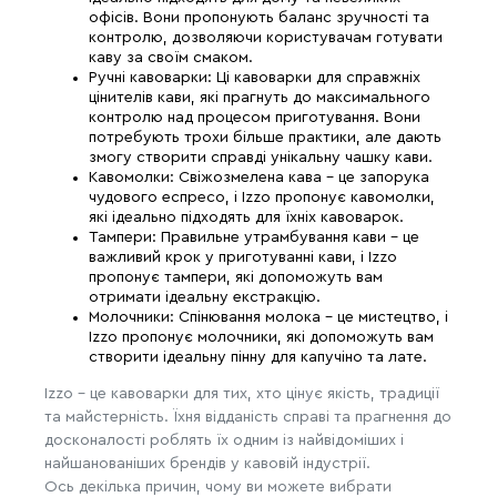
офісів. Вони пропонують баланс зручності та
контролю, дозволяючи користувачам готувати
каву за своїм смаком.
Ручні кавоварки: Ці кавоварки для справжніх
цінителів кави, які прагнуть до максимального
контролю над процесом приготування. Вони
потребують трохи більше практики, але дають
змогу створити справді унікальну чашку кави.
Кавомолки: Свіжозмелена кава - це запорука
чудового еспресо, і Izzo пропонує кавомолки,
які ідеально підходять для їхніх кавоварок.
Тампери: Правильне утрамбування кави - це
важливий крок у приготуванні кави, і Izzo
пропонує тампери, які допоможуть вам
отримати ідеальну екстракцію.
Молочники: Спінювання молока - це мистецтво, і
Izzo пропонує молочники, які допоможуть вам
створити ідеальну пінну для капучіно та лате.
Izzo - це кавоварки для тих, хто цінує якість, традиції
та майстерність. Їхня відданість справі та прагнення до
досконалості роблять їх одним із найвідоміших і
найшанованіших брендів у кавовій індустрії.
Ось декілька причин, чому ви можете вибрати