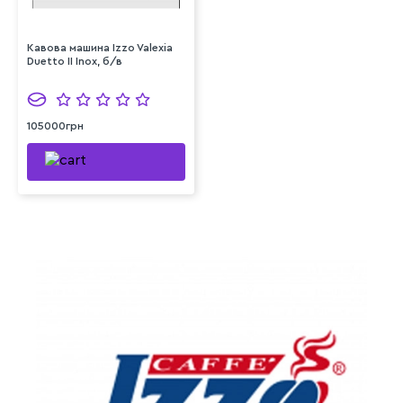
Кавова машина Izzo Valexia
Duetto II Inox, б/в
105000грн