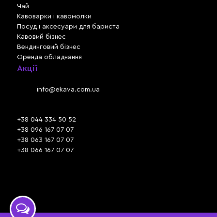
Чай
Кавоварки і кавомолки
Посуд і аксесуари для бариста
Кавовий бізнес
Вендинговий бізнес
Оренда обладнання
Акції
Львів, вул. Зелена, 301
Email:
info@ekava.com.ua
Skype: www.ekava.com.ua
+38 044 334 50 52
+38 096 167 07 07
+38 063 167 07 07
+38 066 167 07 07
Час роботи:
ПН - ПТ: 09:30 - 18:00
СБ - НД: вихідний