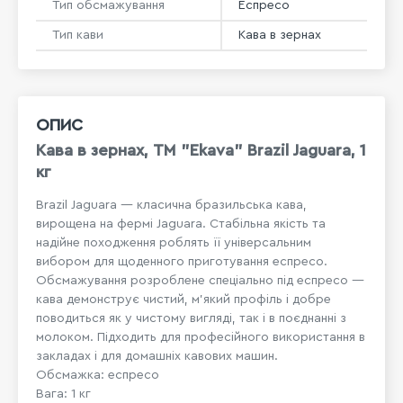
Тип обсмажування
Еспресо
Тип кави
Кава в зернах
ОПИС
Кава в зернах, ТМ "Ekava" Brazil Jaguara, 1
кг
Brazil Jaguara — класична бразильська кава,
вирощена на фермі Jaguara. Стабільна якість та
надійне походження роблять її універсальним
вибором для щоденного приготування еспресо.
Обсмажування розроблене спеціально під еспресо —
кава демонструє чистий, м’який профіль і добре
поводиться як у чистому вигляді, так і в поєднанні з
молоком. Підходить для професійного використання в
закладах і для домашніх кавових машин.
Обсмажка: еспресо
Вага: 1 кг