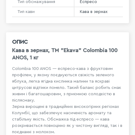
Тип обсмажування
Еспресо
Тип кави
Кава в зернах
ОПИС
Кава в зернах, ТМ "Ekava" Colombia 100
ANOS, 1 кг
Colombia 100 ANOS — еспресо-кава з фруктовим
профілем, у якому поєднуються свіжість зеленого
яблука, легка ягідна кислинка малини та яскраві
цитрусові відтінки помело. Такий баланс робить смак
живим і багатошаровим, з приємною солодкістю в
післясмаку.
Зерна вирощені в традиційних високогірних регіонах
Колумбії, що забезпечує насиченість аромату та
стабільну якість. Обсмажка під еспресо — кава
розкривається повноцінно як у чистому вигляді, так і в
поєднанні з молоком.