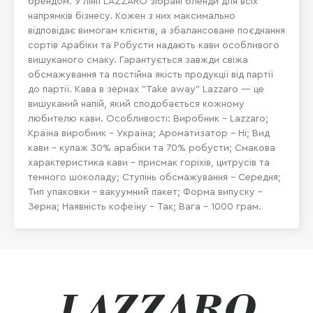
брендом. У лінії LAZZARO зібрані бленди для всіх
напрямків бізнесу. Кожен з них максимально
відповідає вимогам клієнтів, а збалансоване поєднання
сортів Арабіки та Робусти надають кави особливого
вишуканого смаку. Гарантується завжди свіжа
обсмажування та постійна якість продукції від партії
до партії. Кава в зернах "Take away" Lazzaro ― це
вишуканий напій, який сподобається кожному
любителю кави. Особливості: Виробник – Lazzaro;
Країна виробник – Україна; Ароматизатор - Ні; Вид
кави – купаж 30% арабіки та 70% робусти; Смакова
характеристика кави – присмак горіхів, цитрусів та
темного шоколаду; Ступінь обсмажування – Середня;
Тип упаковки – вакуумний пакет; Форма випуску –
Зерна; Наявність кофеїну - Так; Вага - 1000 грам.