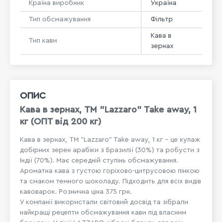
Країна виробник
Україна
Тип обсмажування
Фільтр
Кава в
Тип кави
зернах
ОПИС
Кава в зернах, ТМ "Lazzaro" Take away, 1
кг (ОПТ від 200 кг)
Кава в зернах, ТМ "Lazzaro" Take away, 1 кг - це купаж
добірних зерен арабіки з Бразилії (30%) та робусти з
Індії (70%). Має середній ступінь обсмажування.
Ароматна кава з густою горіхово-цитрусовою пінкою
та смаком темного шоколаду. Підходить для всіх видів
кавоварок. Рознична ціна 375 грн.
У компанії використали світовий досвід та зібрали
найкращі рецепти обсмажування кави під власним