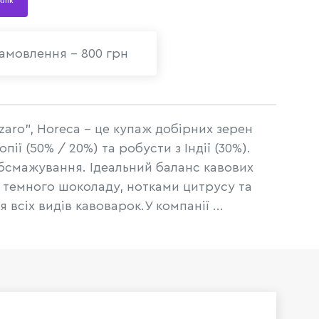
 клік
амовлення - 800 грн
zaro", Horeca - це купаж добірних зерен
пії (50% / 20%) та робусти з Індії (30%).
обсмажування. Ідеальний баланс кавових
 темного шоколаду, нотками цитрусу та
 всіх видів кавоварок.У компанії ...