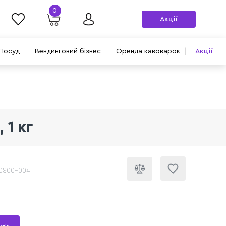
0
Акції
Посуд
Вендинговий бізнес
Оренда кавоварок
Акції
 1 кг
30800-004