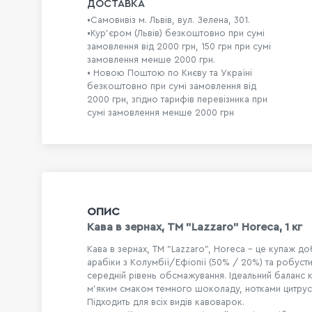
ДОСТАВКА
•Самовивіз м. Львів, вул. Зелена, 301.
•Кур'єром (Львів) безкоштовно при сумі
замовлення від 2000 грн, 150 грн при сумі
замовлення менше 2000 грн.
• Новою Поштою по Києву та Україні
безкоштовно при сумі замовлення від
2000 грн, згідно тарифів перевізника при
сумі замовлення менше 2000 грн
ОПИС
Кава в зернах, ТМ "Lazzaro" Horeca, 1 кг
Кава в зернах, ТМ "Lazzaro", Horeca - це купаж до
арабіки з Колумбії/Ефіопії (50% / 20%) та робусти 
середній рівень обсмажування. Ідеальний баланс 
м'яким смаком темного шоколаду, нотками цитрус
Підходить для всіх видів кавоварок.