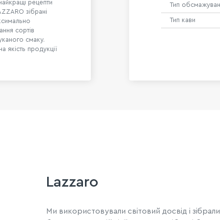
 найкращі рецепти
Тип обсмажува
LAZZARO зібрані
Тип кави
аксимально
ання сортів
уканого смаку.
а якість продукції
Lazzaro
Ми використовували світовий досвід і зібрал