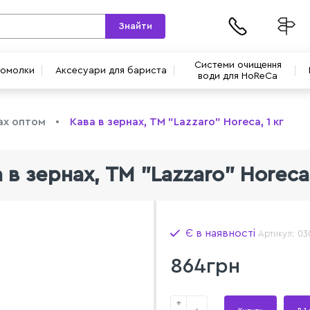
Знайти
Системи очищення
вомолки
Аксесуари для бариста
води для HoReCa
ах оптом
Кава в зернах, ТМ "Lazzaro" Horeca, 1 кг
 в зернах, ТМ "Lazzaro" Horeca,
Є в наявності
Артикул: 0
864грн
+