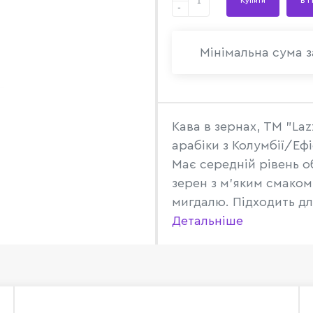
Купити
В 1
-
Мінімальна сума з
Кава в зернах, ТМ "Laz
арабіки з Колумбії/Ефіо
Має середній рівень 
зерен з м'яким смаком
мигдалю. Підходить для
Детальніше