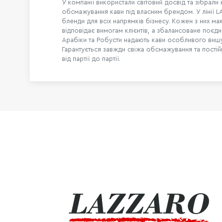
У компанії використали світовий досвід та зібрали
обсмажування кави під власним брендом. У лінії 
бленди для всіх напрямків бізнесу. Кожен з них м
відповідає вимогам клієнтів, а збалансоване поєдн
Арабіки та Робусти надають кави особливого виш
Гарантується завжди свіжа обсмажування та постійн
від партії до партії.