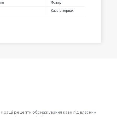
ння
Фільтр
Кава в зернах
и кращі рецепти обсмажування кави під власним