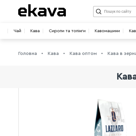
Чай
Кава
Сиропи та топінги
Кавомашини
Ка
Головна
Кава
Кава оптом
Кава в зерн
Кава
info@ekava.com.ua