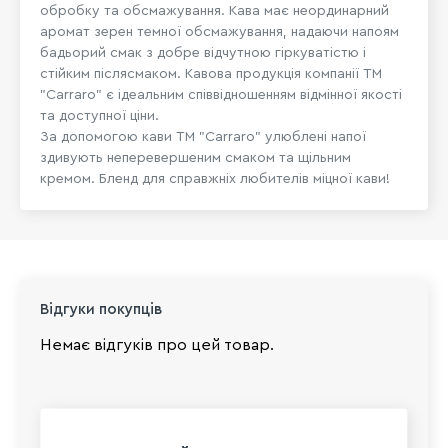
обробку та обсмажування. Кава має неординарний
аромат зерен темної обсмажування, надаючи напоям
бадьорий смак з добре відчутною гіркуватістю і
стійким післясмаком. Кавова продукція компанії ТМ
"Carraro" є ідеальним співвідношенням відмінної якості
та доступної ціни.
За допомогою кави ТМ "Carraro" улюблені напої
здивують неперевершеним смаком та щільним
кремом. Бленд для справжніх любителів міцної кави!
Відгуки покупців
Немає відгуків про цей товар.