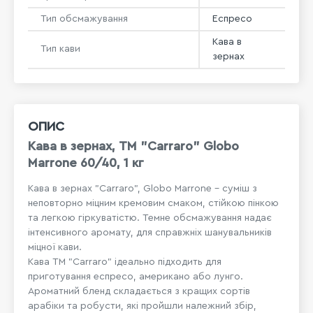
Тип обсмажування
Еспресо
Кава в
Тип кави
зернах
ОПИС
Кава в зернах, ТМ "Carraro" Globo
Marrone 60/40, 1 кг
Кава в зернах "Carraro", Globo Marrone - суміш з
неповторно міцним кремовим смаком, стійкою пінкою
та легкою гіркуватістю. Темне обсмажування надає
інтенсивного аромату, для справжніх шанувальників
міцної кави.
Кава ТМ "Carraro" ідеально підходить для
приготування еспресо, американо або лунго.
Ароматний бленд складається з кращих сортів
арабіки та робусти, які пройшли належний збір,