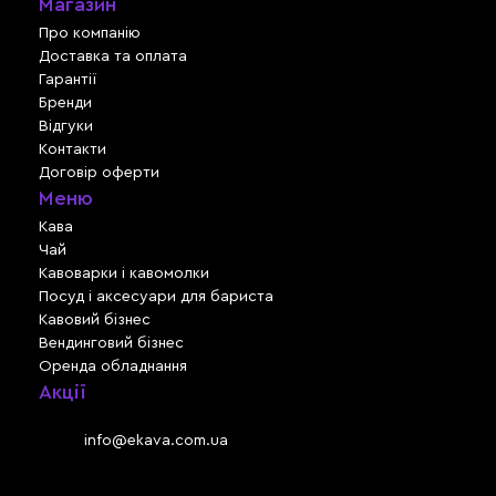
Магазин
Про компанію
Доставка та оплата
Гарантії
Бренди
Відгуки
Контакти
Договір оферти
Меню
Кава
Чай
Кавоварки і кавомолки
Посуд і аксесуари для бариста
Кавовий бізнес
Вендинговий бізнес
Оренда обладнання
Акції
Львів, вул. Зелена, 301
Email:
info@ekava.com.ua
Skype: www.ekava.com.ua