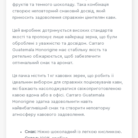
фруктів та темного шоколаду. Така комбінація
створює неповторний смаковий досвід, який
приносить задоволення справжнім цінителям кави.
Цей виробник дотримується високих стандартів
якості та пропонує лише найкращі зерна, що були
оброблені з уважністю та досвідом. Carraro
Guatemala Monorigine має стабільну якість та
ретельно обжарюється, щоб забезпечити
оптимальний смак та аромат.
Ця пачка містить 1 кг кавових зерен, що робить її
ідеальним вибором для справжніх поціновувачів кави,
які бажають насолоджуватися свіжоприготовленою
кавою вдома або в офісі. Carraro Guatemala
Monorigine здатна задовольнити навіть
найвибагливіший смак та створити неповторну
атмосферу кавового задоволення.
Смак:
Ніжно шоколадний із легкою кислинкою.