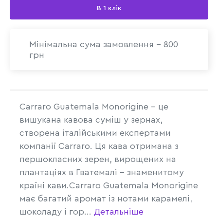
В 1 клік
Мінімальна сума замовлення - 800
грн
Carraro Guatemala Monorigine - це
вишукана кавова суміш у зернах,
створена італійськими експертами
компанії Carraro. Ця кава отримана з
першокласних зерен, вирощених на
плантаціях в Гватемалі - знаменитому
країні кави.Carraro Guatemala Monorigine
має багатий аромат із нотами карамелі,
шоколаду і гор...
Детальніше