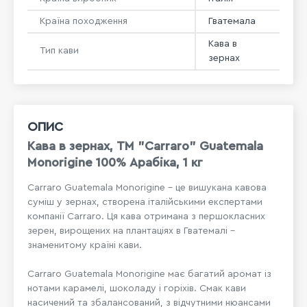
Країна походження
Гватемала
Кава в
Тип кави
зернах
ОПИС
Кава в зернах, ТМ "Carraro" Guatemala
Monorigine 100% Арабіка, 1 кг
Carraro Guatemala Monorigine - це вишукана кавова
суміш у зернах, створена італійськими експертами
компанії Carraro. Ця кава отримана з першокласних
зерен, вирощених на плантаціях в Гватемалі -
знаменитому країні кави.
Carraro Guatemala Monorigine має багатий аромат із
нотами карамелі, шоколаду і горіхів. Смак кави
насичений та збалансований, з відчутними нюансами