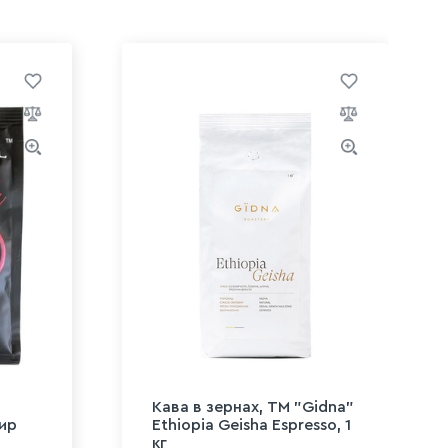
Кава в зeрнах, TM "Gidna"
бир
Ethiopia Geisha Espresso, 1
кг