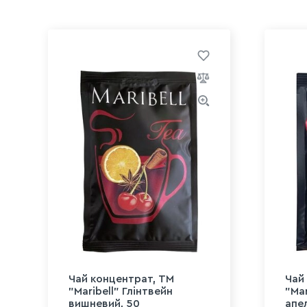
Чай концентрат, ТМ
Чай
"Maribell" Глінтвейн
"Ma
вишневий, 50
апел