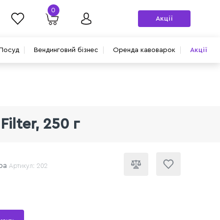
0
Акції
Посуд
Вендинговий бізнес
Оренда кавоварок
Акції
ilter, 250 г
ра
Артикул: 202