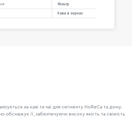
ння
Фільтр
Кава в зернах
лізується на каві та чаї для сегменту HoReCa та дому.
о обсмажує її, забезпечуючи високу якість та свіжість