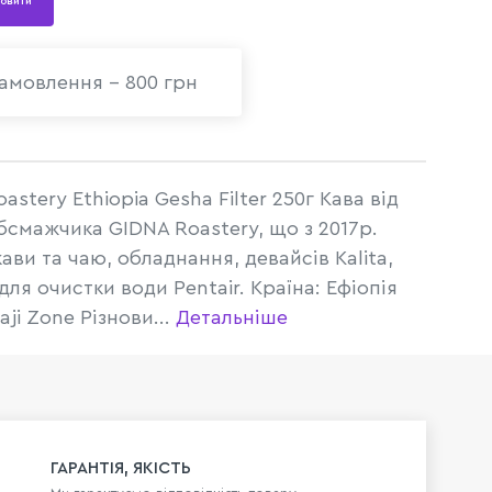
овити
амовлення - 800 грн
astery Ethiopia Gesha Filter 250г Кава від
обсмажчика GIDNA Roastery, що з 2017р.
ви та чаю, обладнання, девайсів Kalita,
ля очистки води Pentair. Країна: Ефіопія
aji Zone Різнови...
Детальніше
ГАРАНТІЯ, ЯКІСТЬ