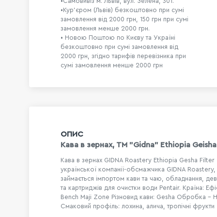
•Самовивіз м. Львів, вул. Зелена, 301.
•Кур'єром (Львів) безкоштовно при сумі
замовлення від 2000 грн, 150 грн при сумі
замовлення менше 2000 грн.
• Новою Поштою по Києву та Україні
безкоштовно при сумі замовлення від
2000 грн, згідно тарифів перевізника при
сумі замовлення менше 2000 грн
ОПИС
Кава в зeрнах, TM "Gidna" Ethiopia Geisha F
Кава в зернах GIDNA Roastery Ethiopia Gesha Filter 
української компанії-обсмажчика GIDNA Roastery, 
займається імпортом кави та чаю, обладнання, дева
та картриджів для очистки води Pentair. Країна: Ефі
Bench Maji Zone Різновид кави: Gesha Обробка – 
Смаковий профіль: лохина, алича, тропічні фрукти