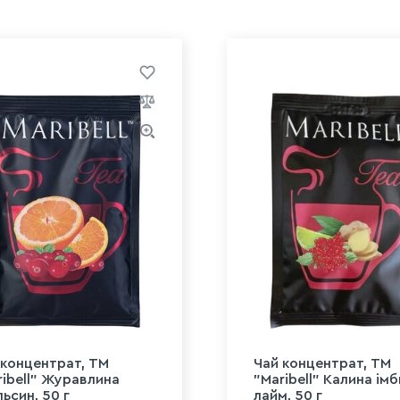
 концентрат, ТМ
Чай концентрат, ТМ
ribell" Журавлина
"Maribell" Калина ім
ьсин, 50 г
лайм, 50 г