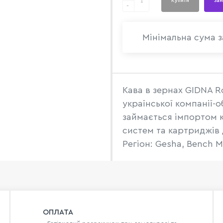
Купити
Зам
-
Мінімальна сума з
Кава в зернах GIDNA Ro
української компанії-
займається імпортом ка
систем та картриджів д
Регіон: Gesha, Bench M
ОПЛАТА