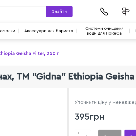
Знайти
Системи очищення
вомолки
Аксесуари для бариста
води для HoReCa
iopia Geisha Filter, 250 г
ах, TM "Gidna" Ethiopia Geisha F
Уточнити ціну у менедже
395грн
+