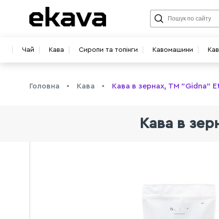
Чай
Кава
Сиропи та топінги
Кавомашини
Ка
Головна
Кава
Кава в зeрнах, TM "Gidna" Eth
Кава в зeрн
info@ekava.com.ua