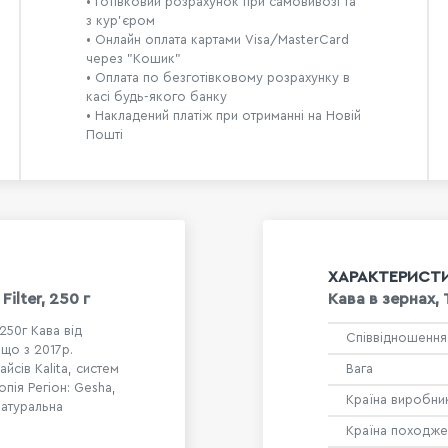
• Готівковий розрахунок при самовивозі та
з кур’єром
• Онлайн оплата картами Visa/MasterCard
через "Кошик"
• Оплата по безготівковому розрахунку в
касі будь-якого банку
• Накладений платіж при отриманні на Новій
Пошті
ХАРАКТЕРИСТ
ilter, 250 г
Кава в зeрнах, 
250г Кава від
Співвідношення
що з 2017р.
йсів Kalita, систем
Вага
опія Регіон: Gesha,
Країна виробни
Натуральна
Країна походже