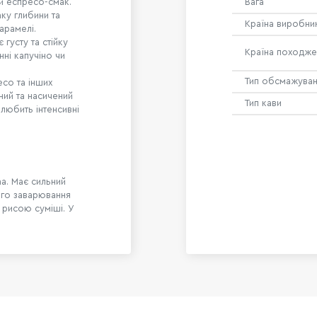
й еспресо-смак.
Вага
аку глибини та
Країна виробни
арамелі.
 густу та стійку
Країна походже
нні капучіно чи
Тип обсмажува
есо та інших
ний та насичений
Тип кави
 любить інтенсивні
ma. Має сильний
ого заварювання
 рисою суміші. У