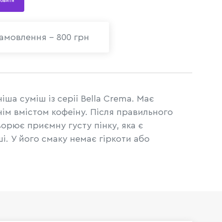
овити
амовлення - 800 грн
ша суміш із серії Bella Crema. Має
нім вмістом кофеїну. Після правильного
орює приємну густу пінку, яка є
. У його смаку немає гіркоти або