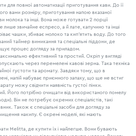
ти для повної автоматизації приготування кави. До її
го вами розміру, приготування напою вказаної
ви молока та інші. Вона може готувати 2 порції
лише звичайне еспресо, а й лате, капучино та інші
іває чашки, збиває молоко та кип’ятить воду. До того
ваний таймер вимикання та спеціальні піддони, де
ощує процес догляду за приладом.
аксимально ефективний та простий. Окріп у вигляді
ропускають через перемелені кавові зерна. Така техніка
йної густоти та аромату. Завдяки тому, що в
ні, напій набуває приємного запаху, що ще не встиг
парату можу свідчити наявність густої пінки.
ний. Його потрібно очищати від використаного помелу
води). Він не потребує окремих спеціалістів, такі
вник. Також є спеціальні засоби для догляду за
чищення накипу. Є окремі моделі, які мають
ати Melitta, де купити їх і найлегше. Вони бувають