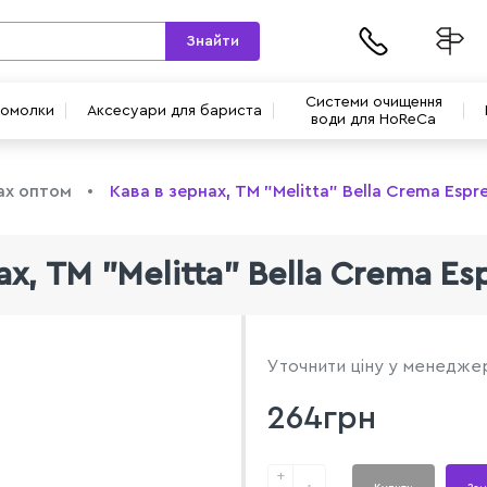
Знайти
Системи очищення
вомолки
Аксесуари для бариста
води для HoReCa
ах оптом
Кава в зернах, TM "Melitta" Bella Crema Espre
х, TM "Melitta" Bella Crema Es
Уточнити ціну у менедже
264грн
+