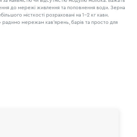
ся за наявністю чи відсутністю модулю молока. Важать
чення до мережі живлення та поповнення води. Зерна
ільшого місткості розраховані на 1-2 кг кави.
a» радимо мережам кав’ярень, барів та просто для