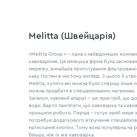
Melitta (Швейцарія)
«Melitta Group » - одна з найвідоміших компа
кавоваріння. Ця німецька фірма була заснована
мережу, винайшла приготування фільтрованої 
каву гостям в чистому вигляді. З цього й ут
Melitta, купити які можна було спершу лише 
можна придбати в спеціалізованих магазинах. Є
Загалом, кавовий апарат – це пристрій, що д
води. Варто пам’ятати, що кавоварка та кавов
принципи роботи. Перша – готує напій лише з 
потребує додаткового втручання спеціалізова
натискання кнопки. Тому вона популярна на рин
більшу, ніж їх же кавоварка.