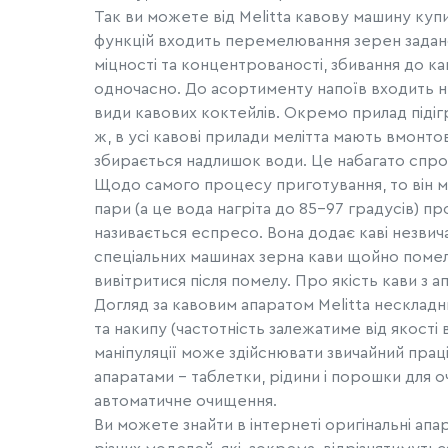
Так ви можете від Melitta кавову машину купи
функцій входить перемелювання зерен задано
міцності та концентрованості, збивання до ка
одночасно. До асортименту напоїв входить не 
види кавових коктейлів. Окремо прилад підігр
ж, в усі кавові прилади мелітта мають вмонто
збирається надлишок води. Це набагато спр
Щодо самого процесу приготування, то він м
пари (а це вода нагріта до 85-97 градусів) п
називається еспресо. Вона додає каві незвича
спеціальних машинах зерна кави щойно помеле
вивітритися після помелу. Про якість кави з а
Догляд за кавовим апаратом Melitta несклад
та накипу (частотність залежатиме від якості 
маніпуляції може здійснювати звичайний праці
апаратами – таблетки, рідини і порошки для о
автоматичне очищення.
Ви можете знайти в інтернеті оригінальні апар