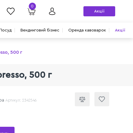
0
Акції
Посуд
Вендинговий бізнес
Оренда кавоварок
Акції
sso, 500 г
presso, 500 г
ра
Артикул: 2342546