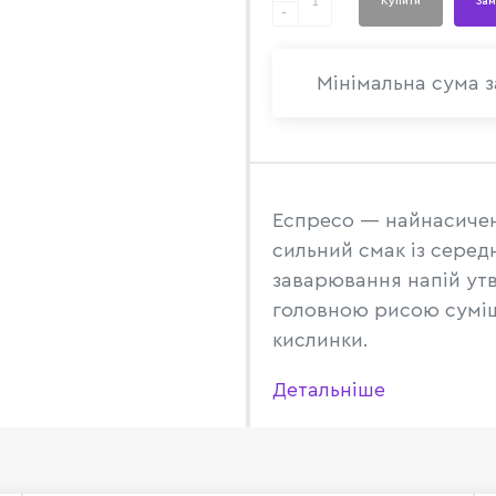
Купити
Зам
-
Мінімальна сума з
Еспресо — найнасичені
сильний смак із серед
заварювання напій утв
головною рисою суміші
кислинки.
Детальніше