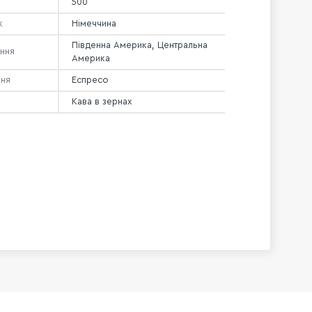
500
к
Німеччина
Південна Америка, Центральна
ння
Америка
ння
Еспресо
Кава в зернах