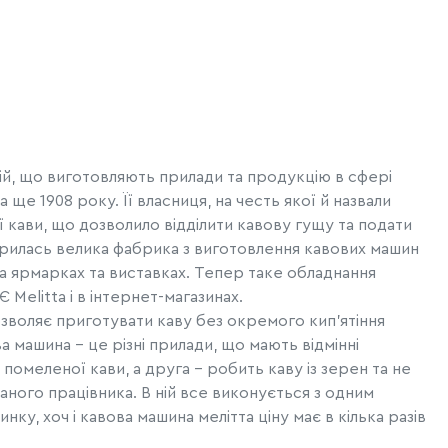
ній, що виготовляють прилади та продукцію в сфері
 ще 1908 року. Її власниця, на честь якої й назвали
кави, що дозволило відділити кавову гущу та подати
ворилась велика фабрика з виготовлення кавових машин
на ярмарках та виставках. Тепер таке обладнання
 Melitta і в інтернет-магазинах.
озволяє приготувати каву без окремого кип’ятіння
а машина – це різні прилади, що мають відмінні
помеленої кави, а друга – робить каву із зерен та не
ного працівника. В ній все виконується з одним
ку, хоч і кавова машина мелітта ціну має в кілька разів