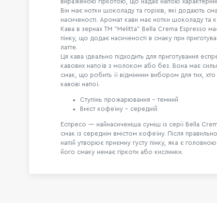
вираженою гіркотою, що надає напою характерни
Він має нотки шоколаду та горіхів, які додають см
насиченості. Аромат кави має нотки шоколаду та к
Кава в зернах TM "Melitta" Bella Crema Espresso має
пінку, що додає насиченості в смаку при приготува
латте.
Ця кава ідеально підходить для приготування еспр
кавових напоїв з молоком або без. Вона має силь
смак, що робить її відмінним вибором для тих, хто
кавові напої.
Ступінь прожарювання - темний
Вміст кофеїну - середній
Еспресо — найнасиченіша суміш із серії Bella Cre
смак із середнім вмістом кофеїну. Після правильн
напій утворює приємну густу пінку, яка є головною
його смаку немає гіркоти або кислинки.