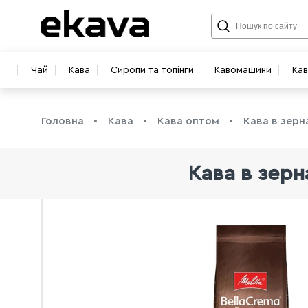
Чай
Кава
Сиропи та топінги
Кавомашини
Ка
Головна
Кава
Кава оптом
Кава в зерн
Кава в зерна
info@ekava.com.ua