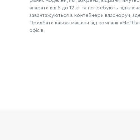
різних моделей, які, зокрема, відрізнятимуть
апарати від 5 до 12 кг та потребують підклю
завантажуються в контейнери власноруч, здеб
Придбати кавові машини від компанії «Мelitt
офісів.