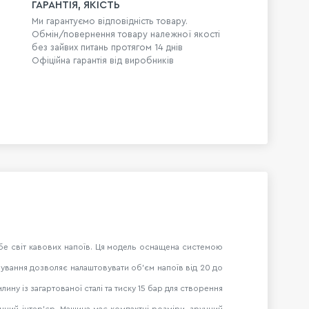
ГАРАНТІЯ, ЯКІСТЬ
Ми гарантуємо відповідність товару.
Обмін/повернення товару належної якості
без зайвих питань протягом 14 днів
Офіційна гарантія від виробників
себе світ кавових напоїв. Ця модель оснащена системою
рування дозволяє налаштовувати об'єм напоїв від 20 до
ну із загартованої сталі та тиску 15 бар для створення
ний інтер'єр. Машина має компактні розміри, зручний