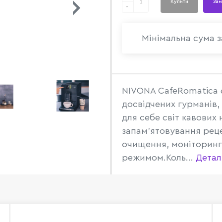
Купити
Зам
-
Мінімальна сума з
NIVONA CafeRomatica 6
досвідчених гурманів, 
для себе світ кавових
запам'ятовування рец
очищення, моніторинг
режимом.Коль...
Детал