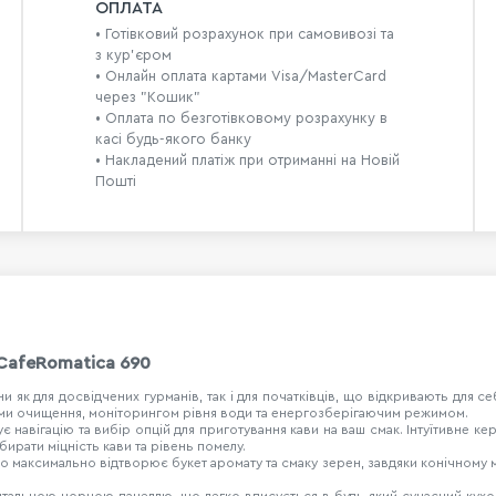
ОПЛАТА
• Готівковий розрахунок при самовивозі та
з кур’єром
• Онлайн оплата картами Visa/MasterCard
через "Кошик"
• Оплата по безготівковому розрахунку в
касі будь-якого банку
• Накладений платіж при отриманні на Новій
Пошті
CafeRomatica 690
 як для досвідчених гурманів, так і для початківців, що відкривають для 
ами очищення, моніторингом рівня води та енергозберігаючим режимом.
навігацію та вибір опцій для приготування кави на ваш смак. Інтуїтивне ке
бирати міцність кави та рівень помелу.
максимально відтворює букет аромату та смаку зерен, завдяки конічному мли
нтальною чорною панеллю, що легко вписується в будь-який сучасний кухон