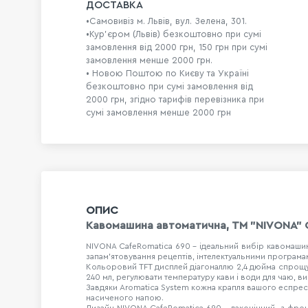
ДОСТАВКА
•Самовивіз м. Львів, вул. Зелена, 301.
•Кур'єром (Львів) безкоштовно при сумі
замовлення від 2000 грн, 150 грн при сумі
замовлення менше 2000 грн.
• Новою Поштою по Києву та Україні
безкоштовно при сумі замовлення від
2000 грн, згідно тарифів перевізника при
сумі замовлення менше 2000 грн
ОПИС
Кавомашина автоматична, ТМ "NIVONA" 
NIVONA CafeRomatica 690 - ідеальний вибір кавомашини
запам'ятовування рецептів, інтелектуальними програм
Кольоровий TFT дисплей діагоналлю 2,4 дюйма спрощує 
240 мл, регулювати температуру кави і води для чаю, ви
Завдяки Aromatica System кожна крапля вашого еспресо 
насиченого напою.
Дизайн NIVONA CafeRomatica 690 - лаконічний, з фро