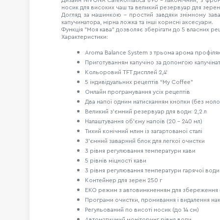
носик для високих чаш та великий резервуар для зерен (д
Догляд за машинкою - простий завдяки знімному зава
капучинатора, мірна ложка та інші корисні аксесуари.
Функція "Моя кава" дозволяє зберігати до 5 власних ре
Характеристики:
Aroma Balance System з трьома арома профіля
Приготуванням капучіно за допомгою капучіна
Кольоровий TFT дисплей 2,4'
5 індивідуальних рецептів “My Coffee” 
Онлайн програмування усіх рецептів
Два напої одним натисканням кнопки (без моло
Великий з'ємний резервуар для води: 2,2 л
Налаштування об'єму напоїв (20 - 240 мл)
Тихий конічний млин із загартованої сталі  
З'ємний заварний блок для легкої очистки
3 рівня регулювання температури кави
5 рівнів міцності кави 
3 рівня регулювання температури гарячої води
Контейнер для зерен 250 г
ЕКО режим з автовимкненням для збереження 
Програми очистки, промивання і видалення на
Регульований по висоті носик (до 14 см)
Автоматичний моніторинг рівня води