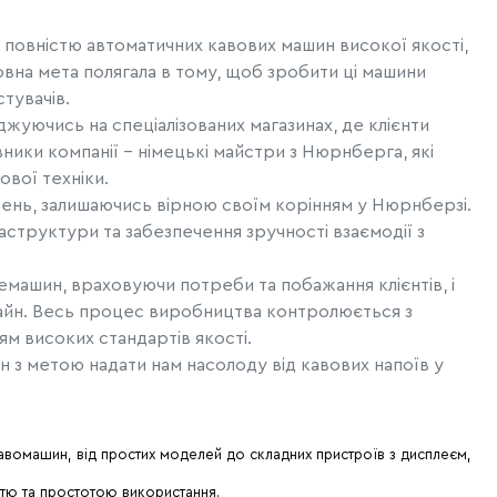
я повністю автоматичних кавових машин високої якості,
вна мета полягала в тому, щоб зробити ці машини
тувачів.
уючись на спеціалізованих магазинах, де клієнти
вники компанії - німецькі майстри з Нюрнберга, які
ової техніки.
щень, залишаючись вірною своїм корінням у Нюрнберзі.
структури та забезпечення зручності взаємодії з
емашин, враховуючи потреби та побажання клієнтів, і
изайн. Весь процес виробництва контролюється з
м високих стандартів якості.
 з метою надати нам насолоду від кавових напоїв у
авомашин, від простих моделей до складних пристроїв з дисплеєм,
стю та простотою використання.