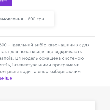
овити
амовлення - 800 грн
90 - ідеальний вибір кавомашини як для
так і для початківців, що відкривають
 напоїв. Ця модель оснащена системою
ептів, інтелектуальними програмами
ом рівня води та енергозберігаючим
ьніше