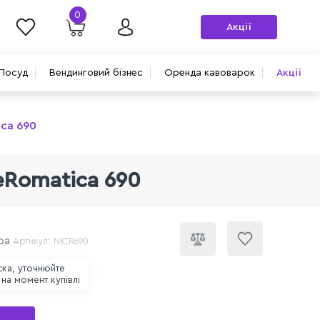
0
Акції
Посуд
Вендинговий бізнес
Оренда кавоварок
Акції
ca 690
eRomatica 690
ра
Артикул: NICR690
ска, уточнюйте
 на момент купівлі