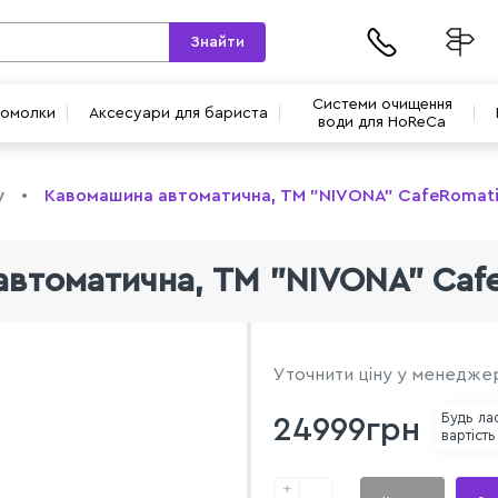
Знайти
Системи очищення
вомолки
Аксесуари для бариста
води для HoReCa
у
Кавомашина автоматична, ТМ "NIVONA" CafeRomati
втоматична, ТМ "NIVONA" Caf
Уточнити ціну у менедже
Будь ла
24999грн
вартість
+