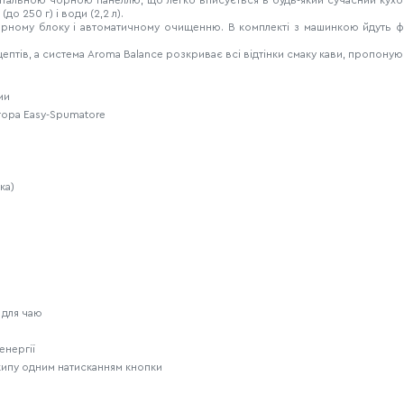
о 250 г) і води (2,2 л).
рному блоку і автоматичному очищенню. В комплекті з машинкою йдуть фі
цептів, а система Aroma Balance розкриває всі відтінки смаку кави, пропоную
ми 
тора Easy-Spumatore 
ка)
 для чаю 
енергії
кипу одним натисканням кнопки