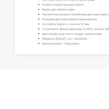
3 рівні помелу кавових зерен
Відсік для меленої кави
Герметична кришка контейнеру для зерен для з
Коліщата для пересування кавомашини 
Aromatica System с тиском 15 бар 
У комплекті: фільтр для води CLARIS, чистячі та
(для виміру жорсткості води), мірна ложка 
Габарити (ВхШхГ), см - 46х24х34 
Виробництво - Португалія 