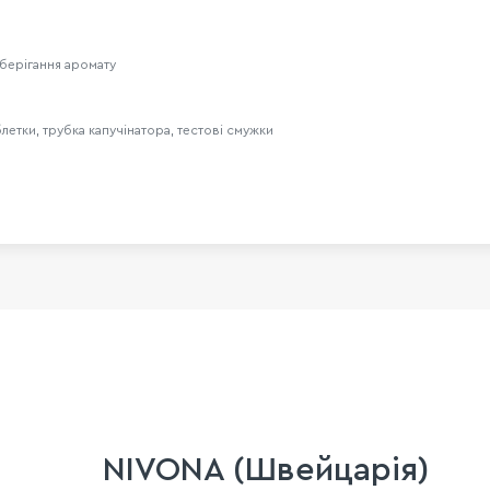
берігання аромату
блетки, трубка капучінатора, тестові смужки
NIVONA (Швейцарія)