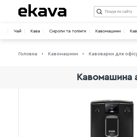
Чай
Кава
Сиропи та топінги
Кавомашини
Ка
Головна
Кавомашини
Кавоварки для офіс
Кавомашина а
info@ekava.com.ua