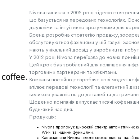
Nivona виникла в 2005 році з ідеєю створенн
що базується на передових технологіях. Осно
дружніми та інтуїтивно зрозумілими для корис
Бренд розробив стратегію продажу, зосередж
обслуговуються фахівцями у цій галузі. Засно
мають унікальний досвід у виробництві побут
У 2012 році Nivona переїхала до нових примі
Цей крок був зроблений для поліпшення інфра
торговими партнерами та клієнтами.
Компанія постійно розробляє нові моделі коф
втілює передові технології та елегантний д
великою уважністю до деталей та дотримання
Щоденно компанія випускає тисячі кофемашин
будь-який час дня.
Продукція:
Nivona пропонує широкий спектр автоматичних к
Wi-Fi та іншими функціями.
Кавомашини Nivona відомі своєю якістю, надійні