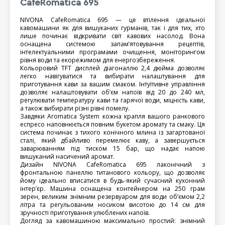
CafeRomatica 695
NIVONA CafeRomatica 695 — це втілення ідеальної 
кавомашини як для вишуканих гурманів, так і для тих, хто 
лише починає відкривати світ кавових насолод. Вона 
оснащена системою запам’ятовування рецептів, 
інтелектуальними програмами очищення, моніторингом 
рівня води та екорежимом для енергозбереження.
Кольоровий TFT дисплей діагоналлю 2,4 дюйма дозволяє 
легко навігуватися та вибирати налаштування для 
приготування кави за вашим смаком. Інтуїтивне управління 
дозволяє налаштовувати об’єм напоїв від 20 до 240 мл, 
регулювати температуру кави та гарячої води, міцність кави, 
а також вибирати різні рівні помелу.
Завдяки Aromatica System кожна крапля вашого ранкового 
еспресо наповнюється повним букетом аромату та смаку. Ця 
система починає з тихого конічного млина із загартованої 
сталі, який дбайливо перемелює каву, а завершується 
заварюванням під тиском 15 бар, що надає напою 
вишуканий насичений аромат.
Дизайн NIVONA CafeRomatica 695 лаконічний з 
фронтальною панеллю титанового кольору, що дозволяє 
йому ідеально вписатися в будь-який сучасний кухонний 
інтер’єр. Машина оснащена контейнером на 250 грам 
зерен, великим знімним резервуаром для води об’ємом 2,2 
літра та регульованим носиком висотою до 14 см для 
зручності приготування улюблених напоїв.
Догляд за кавомашиною максимально простий: знімний 