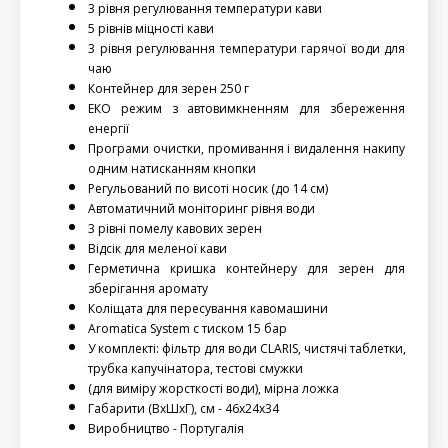
3 рівня регулювання температури кави
5 рівнів міцності кави 
3 рівня регулювання температури гарячої води для 
чаю 
Контейнер для зерен 250 г
ЕКО режим з автовимкненням для збереження 
енергії
Програми очистки, промивання і видалення накипу 
одним натисканням кнопки
Регульований по висоті носик (до 14 см)
Автоматичний моніторинг рівня води
3 рівні помелу кавових зерен
Відсік для меленої кави
Герметична кришка контейнеру для зерен для 
зберігання аромату
Коліщата для пересування кавомашини 
Aromatica System с тиском 15 бар 
У комплекті: фільтр для води CLARIS, чистячі таблетки, 
трубка капучінатора, тестові смужки
(для виміру жорсткості води), мірна ложка 
Габарити (ВхШхГ), см - 46х24х34 
Виробництво - Португалія 