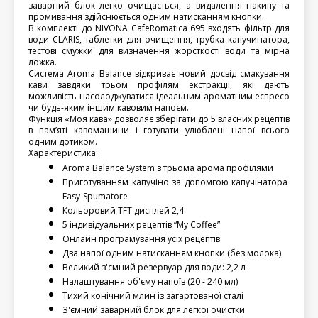
заварний блок легко очищається, а видалення накипу та 
промивання здійснюється одним натисканням кнопки.
В комплекті до NIVONA CafeRomatica 695 входять фільтр для 
води CLARIS, таблетки для очищення, трубка капучинатора, 
тестові смужки для визначення жорсткості води та мірна 
ложка.
Система Aroma Balance відкриває новий досвід смакування 
кави завдяки трьом профілям екстракції, які дають 
можливість насолоджуватися ідеальним ароматним еспресо 
чи будь-яким іншим кавовим напоєм.
Функція «Моя кава» дозволяє зберігати до 5 власних рецептів 
в пам’яті кавомашини і готувати улюблені напої всього 
одним дотиком.
Характеристика:
Aroma Balance System з трьома арома профілями 
Приготуванням капучіно за допомгою капучінатора 
Easy-Spumatore 
Кольоровий TFT дисплей 2,4'
5 індивідуальних рецептів “My Coffee” 
Онлайн програмування усіх рецептів
Два напої одним натисканням кнопки (без молока)
Великий з'ємний резервуар для води: 2,2 л
Налаштування об'єму напоїв (20 - 240 мл)
Тихий конічний млин із загартованої сталі  
З'ємний заварний блок для легкої очистки