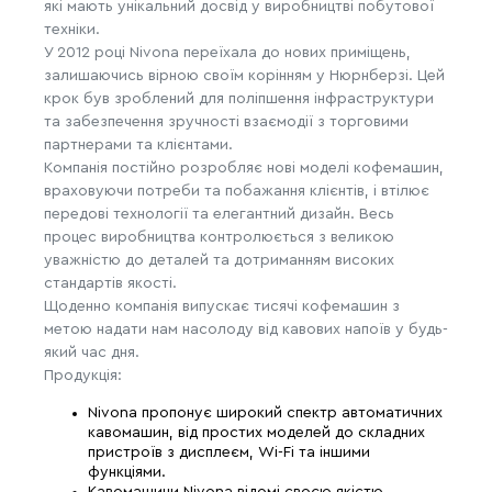
які мають унікальний досвід у виробництві побутової
техніки.
У 2012 році Nivona переїхала до нових приміщень,
залишаючись вірною своїм корінням у Нюрнберзі. Цей
крок був зроблений для поліпшення інфраструктури
та забезпечення зручності взаємодії з торговими
партнерами та клієнтами.
Компанія постійно розробляє нові моделі кофемашин,
враховуючи потреби та побажання клієнтів, і втілює
передові технології та елегантний дизайн. Весь
процес виробництва контролюється з великою
уважністю до деталей та дотриманням високих
стандартів якості.
Щоденно компанія випускає тисячі кофемашин з
метою надати нам насолоду від кавових напоїв у будь-
який час дня.
Продукція:
Nivona пропонує широкий спектр автоматичних
кавомашин, від простих моделей до складних
пристроїв з дисплеєм, Wi-Fi та іншими
функціями.
Кавомашини Nivona відомі своєю якістю,