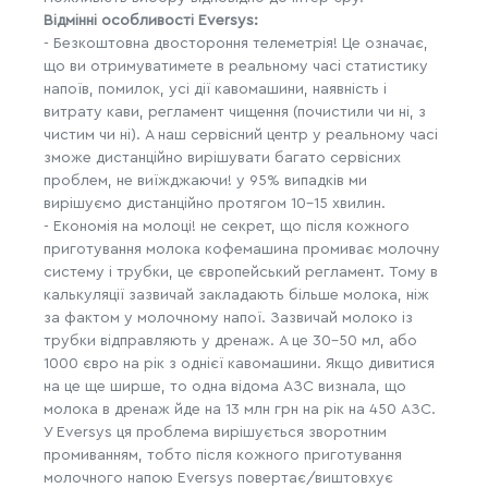
Відмінні особливості Eversys:
- Безкоштовна двостороння телеметрія! Це означає,
що ви отримуватимете в реальному часі статистику
напоїв, помилок, усі дії кавомашини, наявність і
витрату кави, регламент чищення (почистили чи ні, з
чистим чи ні). А наш сервісний центр у реальному часі
зможе дистанційно вирішувати багато сервісних
проблем, не виїжджаючи! у 95% випадків ми
вирішуємо дистанційно протягом 10-15 хвилин.
- Економія на молоці! не секрет, що після кожного
приготування молока кофемашина промиває молочну
систему і трубки, це європейський регламент. Тому в
калькуляції зазвичай закладають більше молока, ніж
за фактом у молочному напої. Зазвичай молоко із
трубки відправляють у дренаж. А це 30-50 мл, або
1000 євро на рік з однієї кавомашини. Якщо дивитися
на це ще ширше, то одна відома АЗС визнала, що
молока в дренаж йде на 13 млн грн на рік на 450 АЗС.
У Eversys ця проблема вирішується зворотним
промиванням, тобто після кожного приготування
молочного напою Eversys повертає/виштовхує