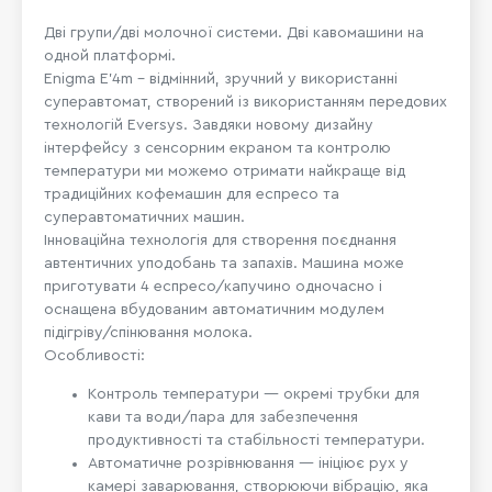
Дві групи/дві молочної системи. Дві кавомашини на
одной платформі.
Enigma E'4m – відмінний, зручний у використанні
суперавтомат, створений із використанням передових
технологій Eversys. Завдяки новому дизайну
інтерфейсу з сенсорним екраном та контролю
температури ми можемо отримати найкраще від
традиційних кофемашин для еспресо та
суперавтоматичних машин.
Інноваційна технологія для створення поєднання
автентичних уподобань та запахів. Машина може
приготувати 4 еспресо/капучино одночасно і
оснащена вбудованим автоматичним модулем
підігріву/спінювання молока.
Особливості:
Контроль температури — окремі трубки для
кави та води/пара для забезпечення
продуктивності та стабільності температури.
Автоматичне розрівнювання — ініціює рух у
камері заварювання, створюючи вібрацію, яка