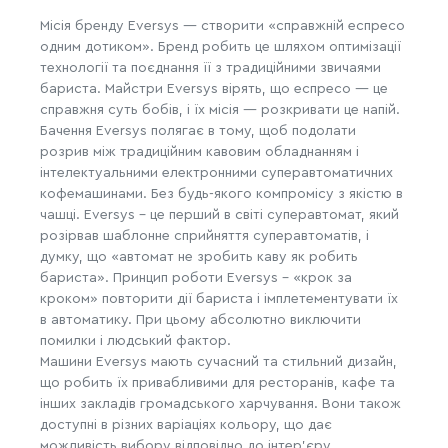
Місія бренду Eversys — створити «справжній еспресо
одним дотиком». Бренд робить це шляхом оптимізації
технології та поєднання її з традиційними звичаями
бариста. Майстри Eversys вірять, що еспресо — це
справжня суть бобів, і їх місія — розкривати це напій.
Бачення Eversys полягає в тому, щоб подолати
розрив між традиційним кавовим обладнанням і
інтелектуальними електронними суперавтоматичних
кофемашинами. Без будь-якого компромісу з якістю в
чашці. Eversys - це перший в світі суперавтомат, який
розірвав шаблонне сприйняття суперавтоматів, і
думку, що «автомат не зробить каву як робить
бариста». Принцип роботи Eversys - «крок за
кроком» повторити дії бариста і імплетементувати їх
в автоматику. При цьому абсолютно виключити
помилки і людський фактор.
Машини Eversys мають сучасний та стильний дизайн,
що робить їх привабливими для ресторанів, кафе та
інших закладів громадського харчування. Вони також
доступні в різних варіаціях кольору, що дає
можливість вибору відповідно до інтер'єру.