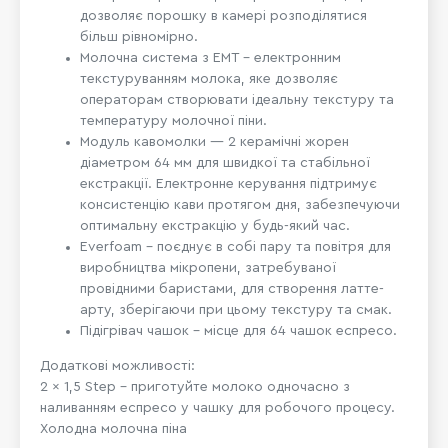
дозволяє порошку в камері розподілятися
більш рівномірно.
Молочна система з EMT – електронним
текстуруванням молока, яке дозволяє
операторам створювати ідеальну текстуру та
температуру молочної піни.
Модуль кавомолки — 2 керамічні жорен
діаметром 64 мм для швидкої та стабільної
екстракції. Електронне керування підтримує
консистенцію кави протягом дня, забезпечуючи
оптимальну екстракцію у будь-який час.
Everfoam - поєднує в собі пару та повітря для
виробництва мікропени, затребуваної
провідними баристами, для створення латте-
арту, зберігаючи при цьому текстуру та смак.
Підігрівач чашок – місце для 64 чашок еспресо.
Додаткові можливості:
2 x 1,5 Step – приготуйте молоко одночасно з
наливанням еспресо у чашку для робочого процесу.
Холодна молочна піна