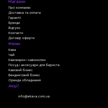
Магазин
Про компанію
Доставка та оплата
Гарантії
Бренди
Відгуки
Контакти
Договір оферти
Меню
Кава
Чай
Кавоварки і кавомолки
Посуд і аксесуари для бариста
Кавовий бізнес
Вендинговий бізнес
Оренда обладнання
Акції
Львів, вул. Зелена, 301
Email:
info@ekava.com.ua
Skype: www.ekava.com.ua