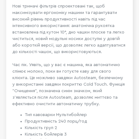
Нові тримачі фільтрів спроектовані так, щоб
максимізувати ергономіку машини та гарантувати
високий рівень продуктивності навіть під час
інтенсивного використання: анатомічна рукоятка
встановлена під кутом 10°, дно чашки плоске та легко
чиститься, новий модульні носики доступні у довгій
або короткій версії, що дозволяє легко адаптуватися
до кількості чашок, що використовуються.
Час пік. Уявіть, що у вас є машина, яка автоматично
спінює молоко, поки ви готуєте каву для свого
клієнта. Це можливо завдяки Autosteam, безпечному
у використанні завдяки покриттю Cold Touch. Функція
"Очищення", позначена синім значком, який
з'являється після Autosteam, дозволяє миттєво та
ефективно очистити автоматичну трубку.
Тип кавоварки Мультибойлер
Продуктивність 240 порц/год
Кількість груп 2
Кількість бойлерів 3