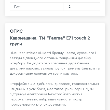
Груп
2
ОПИС
Кавомашина, ТМ "Faema" E71 touch 2
групи
Blue Pearl втілює цінності бренду Faema, сучасного і
завжди відповідного останнім тенденціям дизайну
інтер'єру. Це додатково збагачене дерев'яними
деталями парових важелів, ручок тримачів фільтрів та
декоративним елементом групи картера.
Інтерфейс з 4,3-дюймовим дисплеєм, горизонтальним
і видимим з усіх боків, має типові риси серії E71, які
підтримує електроніка Newton: його можна
персоналізувати, вибравши кількість і колір
програмованих кнопок дозування.