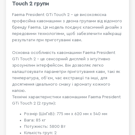
Touch 2 групи
Faema President GTi Touch 2 - це високоякісна
професійна кавомашини з двома групами від відомого
бренду Faema. Ця модель поєднує класичний дизайн з
передовими технологіями, щоб забезпечити найкращі
результати при приготуванні кави.
Основна особливість кавомашини Faema President
GTi Touch 2 - це сенсорний дисплей з інтуїтивно
зрозумілим інтерфейсом. Він дозволяє легко
налаштовувати параметри приготування кави, такі як
температура, об'єм, час екстракції та інші, для
досягнення ідеального смаку і аромату кожного
напою.
Технічні характеристики кавомашини Faema President
GTi Touch 2 (2 групи):
Розмір (ШхГхВ): 775 мм x 620 мм x 540 мм
Вага: 85 кг
Потужність: 5800 Вт
Кількість груп: 2