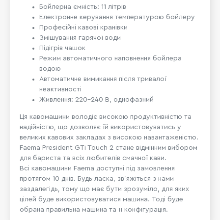
Бойлерна ємність: 11 літрів
Електронне керування температурою бойлеру
Професійні кавові кранівки
Змішування гарячої води
Підігрів чашок
Режим автоматичного наповнення бойлера
водою
Автоматичне вимикання після тривалої
неактивності
Живлення: 220-240 В, однофазний
Ця кавомашини володіє високою продуктивністю та
надійністю, що дозволяє їй використовуватись у
великих кавових закладах з високою навантаженістю.
Faema President GTi Touch 2 стане відмінним вибором
для бариста та всіх любителів смачної кави.
Всі кавомашини Faema доступні під замовлення
протягом 10 днів. Будь ласка, зв'яжіться з нами
заздалегідь, тому що має бути зрозуміло, для яких
цілей буде використовуватися машина. Тоді буде
обрана правильна машина та її конфігурація.