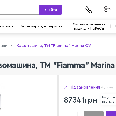
Знайти
Системи очищення
вомолки
Аксесуари для бариста
води для HoReCa
шини
Кавомашина, TM "Fiamma" Marina CV
вомашина, TM "Fiamma" Marina
Під замовлення
Артикул:
Будь ла
87341грн
вартість
+