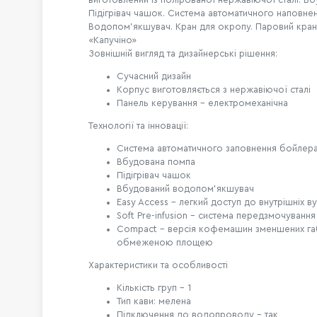
Підігрівач чашок. Система автоматичного наповне
Водопом'якшувач. Кран для окропу. Паровий кран
«Капучіно»
Зовнішній вигляд та дизайнерські рішення:
Сучасний дизайн
Корпус виготовляється з нержавіючої сталі
Панель керування - електромеханічна
Технології та інновації:
Система автоматичного заповнення бойлер
Вбудована помпа
Підігрівач чашок
Вбудований водопом'якшувач
Easy Access – легкий доступ до внутрішніх в
Soft Pre-infusion – система передзмочування
Compact – версія кофемашин зменшених габа
обмеженою площею
Характеристики та особливості
Кількість груп – 1
Тип кави: мелена
Підключення до водопроводу – так