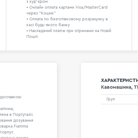
з кур’єром
• Онлайн оплата картами Visa/MasterCard
через "Кошик"
• Оплата по безготівковому розрахунку в
касі будь-якого банку
• Накладений платіж при отриманні на Новій
Пошті
ХАРАКТЕРИСТ
Кавомашина, T
 доставкою
Груп
атична,
ена в Португалії.
ування дозування
воварка Fiamma
 Корпус
будована помпа.