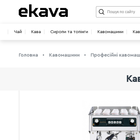
Чай
Кава
Сиропи та топінги
Кавомашини
Ка
Головна
Кавомашини
Професійні кавома
Ка
info@ekava.com.ua