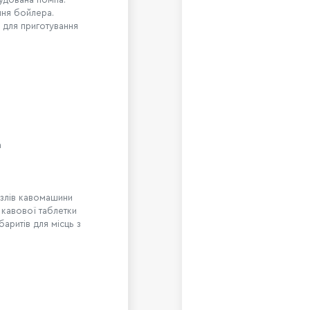
ння бойлера.
 для приготування
а
узлів кавомашини
 кавової таблетки
ритів для місць з