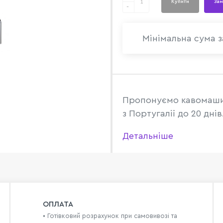
Купити
Зам
-
Мінімальна сума з
Пропонуємо кавомаши
з
Португ
алії до 20 днів
Детальніше
ОПЛАТА
• Готівковий розрахунок при самовивозі та