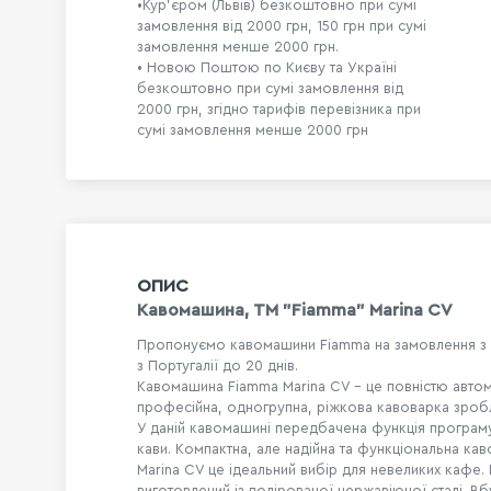
•Кур'єром (Львів) безкоштовно при сумі
замовлення від 2000 грн, 150 грн при сумі
замовлення менше 2000 грн.
• Новою Поштою по Києву та Україні
безкоштовно при сумі замовлення від
2000 грн, згідно тарифів перевізника при
сумі замовлення менше 2000 грн
ОПИС
Кавомашина, TM "Fiamma" Marina CV
Пропонуємо кавомашини Fiamma на замовлення з
з
Португ
алії до 20 днів.
Кавомашина Fiamma Marina CV - це повністю автом
професійна, одногрупна, ріжкова кавоварка зробл
У даній кавомашині передбачена функція програм
кави. Компактна, але надійна та функціональна ка
Marina CV це ідеальний вибір для невеликих кафе.
виготовлений із полірованої нержавіючої сталі. В