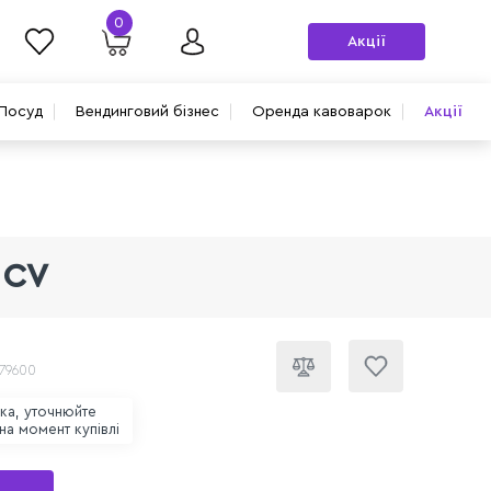
0
Акції
Посуд
Вендинговий бізнес
Оренда кавоварок
Акції
 CV
 79600
ска, уточнюйте
 на момент купівлі