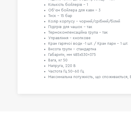
Кількість бойлерів – 1
Об'єм бойлера для кави – 3
Тиск – 15 бар
Колір корпусу - чорний/срібний/білий
Підігрів для чашок - так
Термокомпенсаційна група – так
Управління – кнопкове
Кран гарячої води -1 шт. / Кран пари – 1 шт.
Висота групи – стандартна
Габарити, мм 485x530x375
Вага, кг 50
Напруга, 220 В
Частота Гц 50-60 Гц
Максимальна потужність, що споживається, В