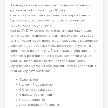
Пропонуємо кавомашини Fiamma на замовлення з
доставкою з
Португ
алії до 20 днів.
Компактна комерційна машина. Кавоварки Fiamma
Espresso відомі у всьому світі своїм дизайном і
простотою використання.
Marina CV DI — це повністю портативна машина для
приготування еспресо та капучіно, яка не потребує
прямої подачі води, просто наливає воду в резервуар
і підключає до розетки V120. Еспресо, капучіно та
гаряча вода на вимогу. Об'ємна клавіатура дозволяє
вибрати 4 розміри чашок з функцією автоматичної
зупинки. Ідеально підходить для громадського
харчування в магазині або домашнього використання.
Технічні характеристики:
Одна група
Наливний резервуар
Об'ємна клавіатура
4 налаштування чашки
Парова паличка
Гаряча вода за бажанням