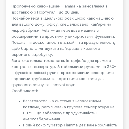
Пропонуємо кавомашини Fiamma на замовлення з
доставкою з
Португ
алії до 20 днів.
Познайомтеся з ідеальною розкішною кавомашиною
для вашого дому, офісу, спеціалізованої кав’ярні чи
мікрофабрики. Vela — це передова машина з
розширеними та простими у використанні функціями.
Поєднання досконалості в дизайні та продуктивності,
щоб бариста міг шукати найкраще з кожного
окремого видобутку.
Багатокотельна технологія. Інтерфейс для прямого
контролю температур. З мобільними ручками на 360º
з функцією «вільні руки», прохолодними сенсорними
паровими трубками та короткими кнопками для
групового змиву та гарячої води.
Особливості:
Багатокотельна система з незалежними
котлами, регульована групова температура на
0,1 °C, що забезпечує продуктивність і
енергозбереження.
Новий конфігуратор Fiamma дає вам можливість