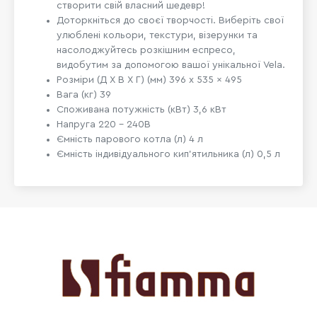
створити свій власний шедевр!
Доторкніться до своєї творчості. Виберіть свої
улюблені кольори, текстури, візерунки та
насолоджуйтесь розкішним еспресо,
видобутим за допомогою вашої унікальної Vela.
Розміри (Д X В X Г) (мм) 396 x 535 x 495
Вага (кг) 39
Споживана потужність (кВт) 3,6 кВт
Напруга 220 - 240В
Ємність парового котла (л) 4 л
Ємність індивідуального кип'ятильника (л) 0,5 л