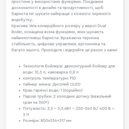
простими у використанні функціями. Поєднання
досконалості в дизайні та продуктивності, щоб
бариста міг шукати найкраще з кожного окремого
видобутку.
Красива Vela комерційного розміру у версії Dual
Boiler, оснащена всіма функціями, яких шукають
найвимогливіші бариста. Вражаюча термічна
стабільність, цифрове управління, ергономіка та
багато іншого. Приходьте і відкрийте це разом з нами!
Технологія бойлера: двоконтурний бойлер для
води: 10,5 л, кавоварка 0,8 л
контроль температури: PID
таймер знімка: Дисплей OLED
Кран гарячої води: 1 (порційно)
Парові трубки: 2 холодних дотику (важільний
кран на 360º)
Потужність: 3,5 ~ 5,5 кВт ~ 220-240 В/ 400 В ~
2 Н
Розміри: 800x534x517 мм