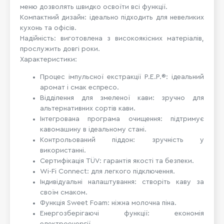
меню дозволять швидко освоїти всі функції.
Компактний дизайн: ідеально підходить для невеликих
кухонь та офісів.
Надійність: виготовлена з високоякісних матеріалів,
прослужить довгі роки.
Характеристики:
Процес імпульсної екстракції P.E.P.®: ідеальний
аромат і смак еспресо.
Відділення для змеленої кави: зручно для
альтернативних сортів кави.
Інтегрована програма очищення: підтримує
кавомашину в ідеальному стані.
Контрольований піддон: зручність у
використанні.
Сертифікація TÜV: гарантія якості та безпеки.
Wi-Fi Connect: для легкого підключення.
Індивідуальні налаштування: створіть каву за
своїм смаком.
Функція Sweet Foam: ніжна молочна піна.
Енергозберігаючі функції: економія
електроенергії.