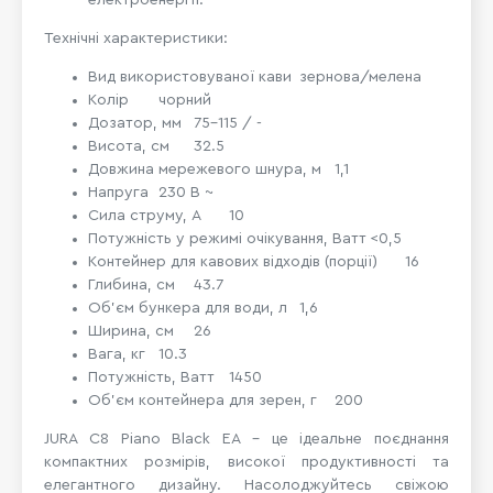
Технічні характеристики:
Вид використовуваної кави
зернова/мелена
Колір
чорний
Дозатор, мм
75-115 / -
Висота, см
32.5
Довжина мережевого шнура, м
1,1
Напруга
230 В ~
Сила струму, A
10
Потужність у режимі очікування, Ватт
<0,5
Контейнер для кавових відходів (порції)
16
Глибина, см
43.7
Об'єм бункера для води, л
1,6
Ширина, см
26
Вага, кг
10.3
Потужність, Ватт
1450
Об’єм контейнера для зерен, г
200
JURA C8 Piano Black EA – це ідеальне поєднання
компактних розмірів, високої продуктивності та
елегантного дизайну. Насолоджуйтесь свіжою