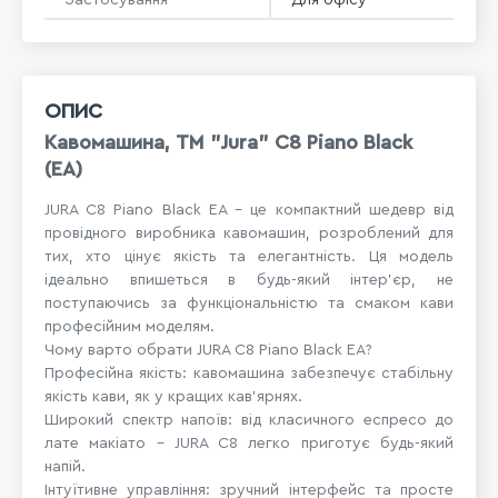
ОПИС
Кавомашина, TM "Jura" C8 Piano Black
(EA)
JURA C8 Piano Black EA – це компактний шедевр від
провідного виробника кавомашин, розроблений для
тих, хто цінує якість та елегантність. Ця модель
ідеально впишеться в будь-який інтер'єр, не
поступаючись за функціональністю та смаком кави
професійним моделям.
Чому варто обрати JURA C8 Piano Black EA?
Професійна якість: кавомашина забезпечує стабільну
якість кави, як у кращих кав'ярнях.
Широкий спектр напоїв: від класичного еспресо до
лате макіато – JURA C8 легко приготує будь-який
напій.
Інтуїтивне управління: зручний інтерфейс та просте