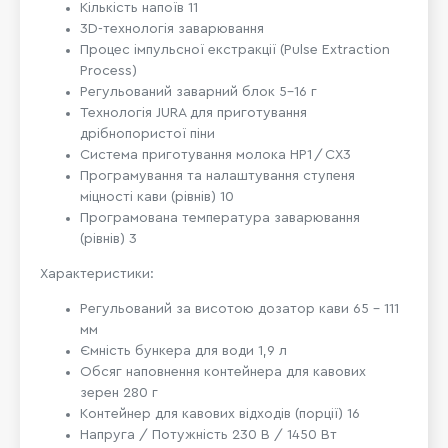
Кількість напоїв 11
3D-технологія заварювання
Процес імпульсної екстракції (Pulse Extraction
Process)
Регульований заварний блок 5-16 г
Технологія JURA для приготування
дрібнопористої піни
Система приготування молока
HP1 / CX3
Програмування та налаштування ступеня
міцності кави (рівнів) 10
Програмована температура заварювання
(рівнів) 3
Характеристики:
Регульований за висотою дозатор кави
65 - 111
мм
Ємність бункера для води 1,9 л
Обсяг наповнення контейнера для кавових
зерен 280 г
Контейнер для кавових відходів (порції) 16
Напруга / Потужність
230 В / 1450 Вт