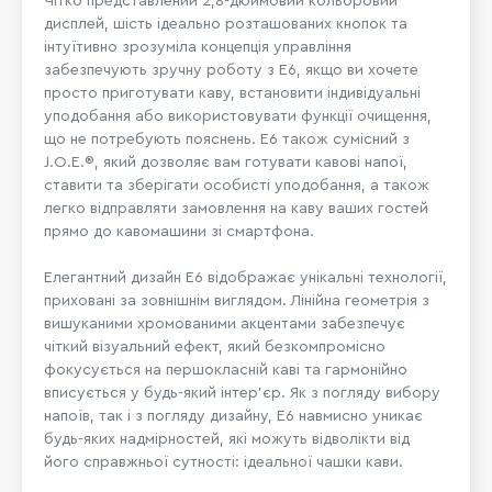
Чітко представлений 2,8-дюймовий кольоровий
дисплей, шість ідеально розташованих кнопок та
інтуїтивно зрозуміла концепція управління
забезпечують зручну роботу з E6, якщо ви хочете
просто приготувати каву, встановити індивідуальні
уподобання або використовувати функції очищення,
що не потребують пояснень. E6 також сумісний з
J.O.E.®, який дозволяє вам готувати кавові напої,
ставити та зберігати особисті уподобання, а також
легко відправляти замовлення на каву ваших гостей
прямо до кавомашини зі смартфона.
Елегантний дизайн E6 відображає унікальні технології,
приховані за зовнішнім виглядом. Лінійна геометрія з
вишуканими хромованими акцентами забезпечує
чіткий візуальний ефект, який безкомпромісно
фокусується на першокласній каві та гармонійно
вписується у будь-який інтер'єр. Як з погляду вибору
напоїв, так і з погляду дизайну, E6 навмисно уникає
будь-яких надмірностей, які можуть відволікти від
його справжньої сутності: ідеальної чашки кави.