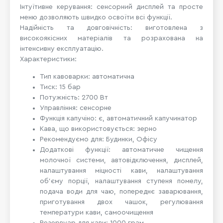
Інтуїтивне керування: сенсорний дисплей та просте
меню дозволяють швидко освоїти всі функції.
Надійність та довговічність: виготовлена ​​з
високоякісних матеріалів та розрахована на
інтенсивну експлуатацію.
Характеристики:
Тип кавоварки: автоматична
Тиск: 15 бар
Потужність: 2700 Вт
Управління: сенсорне
Функція капучіно: є, автоматичний капучинатор
Кава, що використовується: зерно
Рекомендуємо для: Будинки, Офісу
Додаткові функції: автоматичне чищення
молочної системи, автовідключення, дисплей,
налаштування міцності кави, налаштування
об'єму порції, налаштування ступеня помелу,
подача води для чаю, попереднє заварювання,
приготування двох чашок, регулювання
температури кави, самоочищення
Резервуар для кави: 1000 грам