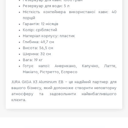
Резервуар для води: 5 л
Місткість контейнера використаної кави: 40
порцій
Гарантія: 12 місяців
Колір: сріблястий
Матеріал корпусу: пластик
Глибина: 49,7 см
Висота: 56,5 см
Ширина: 32 см
Вага: 19 кг
Готує напої: Американо, Капучіно, Латте,
Макіато, Рістретто, Еспресо
JURA GIGA X3 Aluminium EB – це надійний партнер для
вашого бізнесу, який допоможе створити неповторну
атмосферу та задовольнити найвибагливішого
клієнта.