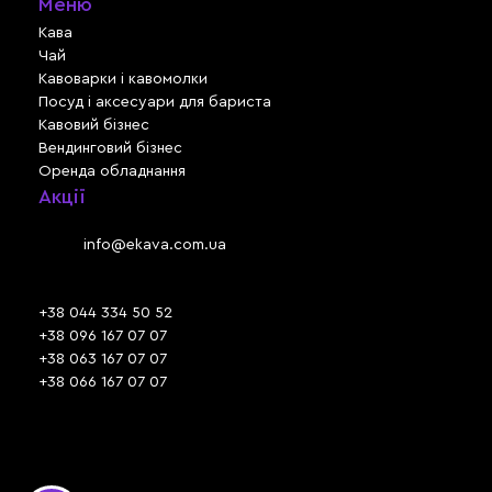
Меню
Кава
Чай
Кавоварки і кавомолки
Посуд і аксесуари для бариста
Кавовий бізнес
Вендинговий бізнес
Оренда обладнання
Акції
Львів, вул. Зелена, 301
Email:
info@ekava.com.ua
Skype: www.ekava.com.ua
+38 044 334 50 52
+38 096 167 07 07
+38 063 167 07 07
+38 066 167 07 07
Час роботи:
ПН - ПТ: 09:30 - 18:00
СБ - НД: вихідний