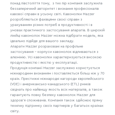
понад півстоліття тому, з тих пір компанія заслужила
беззаперечний авторитет і визнання професіоналів
кавової справи в усьому світі. Кавомолки Mazzer
розробляються фахівцями своєї справи з
урахуванням різних потреб в продуктивності і в
умовах практичного застосування апаратів. В широкій
лінійці кавомолок Mazzer можна підібрати модель, яка
ідеально підійде для вашого закладу.
Апарати Mazzer розраховані на профільне
застосування - корпуси кавомолок відливаються з
алюмінію. Усі кавомолки характеризуються високою
продуктивністю і якістю у експлуатації.
Продукція компанії Mazzer заслужено користується
міжнародним визнанням і поставляється більш ніж у 70
країн. Престижні міжнародні нагороди європейського
(VDE) і американсько-канадського (ETL) ринків
свідчать про найвищу якость всіх матеріалів, а також
гарантують повну безпеку кавомолок Mazzer для
здоров'я споживачів. Компанія також здійснює пряму
технічну підтримку своїх партнерів у багатьох країнах
світу.