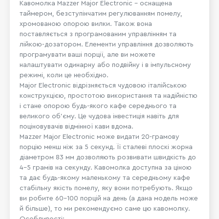
Кавомолка Mazzer Major Electronic – оснащена
таймером, безступінчатим регулюванням помелу,
хромованою опорою вилки. Також вона
поставляється з програмованим управлінням та
лійкою-дозатором. Елементи управління дозволяють
програмувати ваші порції, але ви можете
налаштувати одинарну або подвійну і в імпульсному
режимі, коли це необхідно.
Major Electronic відрізняється чудовою італійською
конструкцією, простотою використання та надійністю
і стане опорою будь-якого кафе середнього та
великого об'єму. Це чудова інвестиція навіть для
поціновувачів відмінної кави вдома.
Mazzer Major Electronic може видати 20-грамову
порцію менш ніж за 5 секунд. Її сталеві плоскі жорна
діаметром 83 мм дозволяють розвивати швидкість до
4-5 грамів на секунду. Кавомолка доступна за ціною
та дає будь-якому маленькому та середньому кафе
стабільну якість помелу, яку вони потребують. Якщо
ви робите 60-100 порцій на день (а дана модель може
й більше), то ми рекомендуємо саме цю кавомолку.
Особливості: