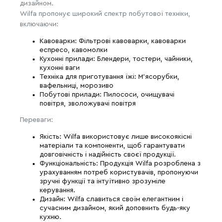
дизайном.
Wilfa пропонує широкий спектр побутової техніки,
включаючи:
Кавоварки: Фільтрові кавоварки, кавоварки
еспресо, кавомолки
Кухонні прилади: Блендери, тостери, чайники,
кухонні ваги
Техніка для приготування їжі: М'ясорубки,
вафельниці, морозиво
Побутові прилади: Пилососи, очищувачі
повітря, зволожувачі повітря
Переваги:
Якість: Wilfa використовує лише високоякісні
матеріали та компоненти, щоб гарантувати
довговічність і надійність своєї продукції.
Функціональність: Продукція Wilfa розроблена з
урахуванням потреб користувачів, пропонуючи
зручні функції та інтуїтивно зрозуміле
керування.
Дизайн: Wilfa славиться своїм елегантним і
сучасним дизайном, який доповнить будь-яку
кухню.