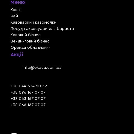
Меню
Кава
Чай
Кавоварки і кавомолки
Посуд і аксесуари для бариста
Кавовий бізнес
Вендинговий бізнес
Оренда обладнання
Акції
Львів, вул. Зелена, 301
Email:
info@ekava.com.ua
Skype: www.ekava.com.ua
+38 044 334 50 52
+38 096 167 07 07
+38 063 167 07 07
+38 066 167 07 07
Час роботи:
ПН - ПТ: 09:30 - 18:00
СБ - НД: вихідний