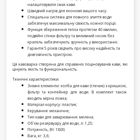
налаштовувати смак кави.
Швидкий нагрів для економії вашого часу.
Спеціальна система для повного злиття води 
забезпечує максимальну свіжість кожної порції.
Функція збереження тепла протягом 40 хвилин, 
подвійні стінки фільтру та виливний носик без 
крапель забезпечують зручність у використанні.
Гарантія 5 років свідчить про високу надійність та 
довговічність пристрою.
Ця кавоварка створена для справжніх поціновувачів кави, які 
цінують якість та функціональність.
Технічні характеристики:
Знімні елементи: колба для кави (глечик) з кришкою, 
фільтр та контейнер для води. В комплект також 
входить мірна ложка;                      
Матеріал корпусу: пластик;                   
Керування: механічне;                                  
Тип кави для заварювання: мелена;
Об'єм резервуару для води, л: 1,25;
Потужність, Bт: 1800;                                    
Вага, кг: 3,6;                                       