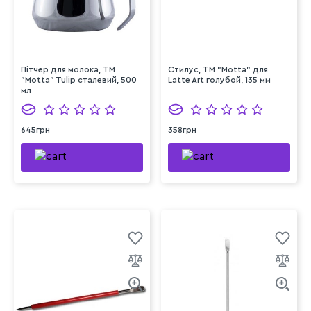
Пітчер для молока, ТМ
Стилус, ТМ "Motta" для
"Motta" Tulip сталевий, 500
Latte Art голубой, 135 мм
мл
645грн
358грн