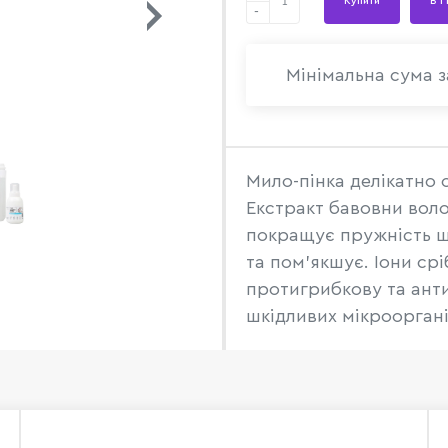
Купити
В 1
-
Мінімальна сума з
Мило-пінка делікатно 
Екстракт бавовни вол
покращує пружність ш
та пом'якшує. Іони ср
протигрибкову та ант
шкідливих мікрооргані