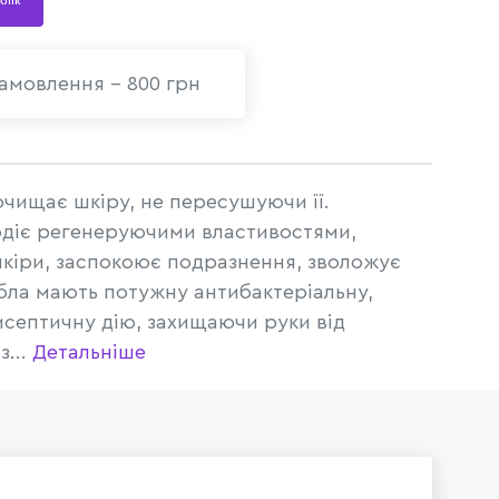
 клік
амовлення - 800 грн
очищає шкіру, не пересушуючи її.
одіє регенеруючими властивостями,
кіри, заспокоює подразнення, зволожує
ібла мають потужну антибактеріальну,
исептичну дію, захищаючи руки від
з...
Детальніше