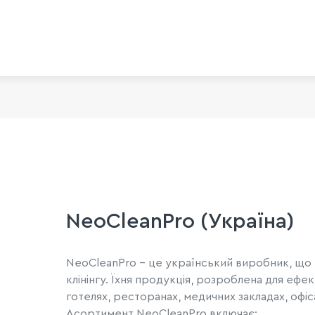
NeoCleanPro (Україна)
NeoCleanPro - це український виробник, що 
клінінгу. Їхня продукція, розроблена для еф
готелях, ресторанах, медичних закладах, офі
Асортимент NeoCleanPro включає: