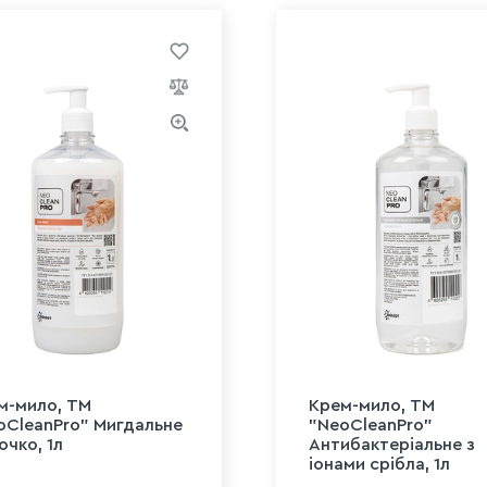
м-мило, ТМ
Крем-мило, ТМ
oCleanPro" Мигдальне
"NeoCleanPro"
очко, 1л
Антибактеріальне з
іонами срібла, 1л