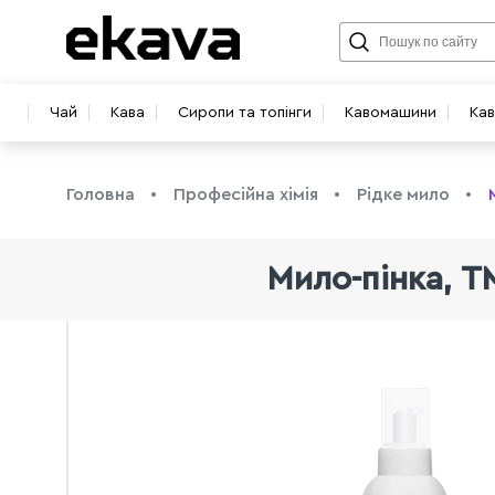
Чай
Кава
Сиропи та топінги
Кавомашини
Ка
Головна
Професійна хімія
Рідке мило
Мило-пінка, Т
info@ekava.com.ua