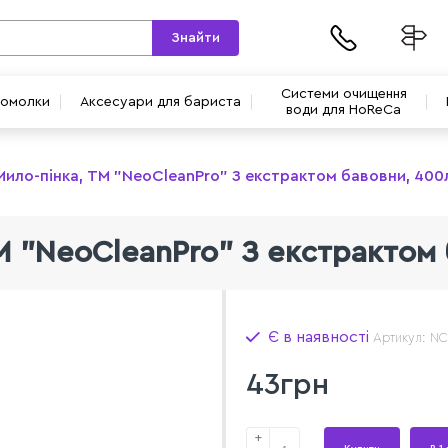
Знайти
Системи очищення
вомолки
Аксесуари для бариста
води для HoReCa
Мило-пінка, ТМ "NeoCleanPro" З екстрактом бавовни, 400
М "NeoCleanPro" З екстрактом
Є в наявності
Артикул: N
43грн
+