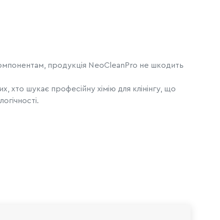
компонентам, продукція NeoCleanPro не шкодить
х, хто шукає професійну хімію для клінінгу, що
огічності.