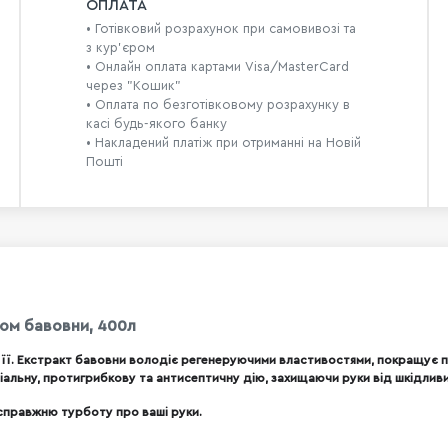
ОПЛАТА
• Готівковий розрахунок при самовивозі та
з кур’єром
• Онлайн оплата картами Visa/MasterCard
через "Кошик"
• Оплата по безготівковому розрахунку в
касі будь-якого банку
• Накладений платіж при отриманні на Новій
Пошті
том бавовни, 400л
 її. Екстракт бавовни володіє регенеруючими властивостями, покращує 
іальну, протигрибкову та антисептичну дію, захищаючи руки від шкідливи
 справжню турботу про ваші руки.