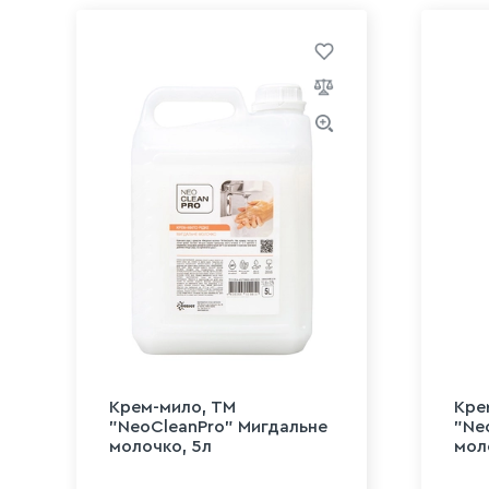
Крем-мило, ТМ
Кре
"NeoCleanPro" Мигдальне
"Ne
молочко, 5л
мол