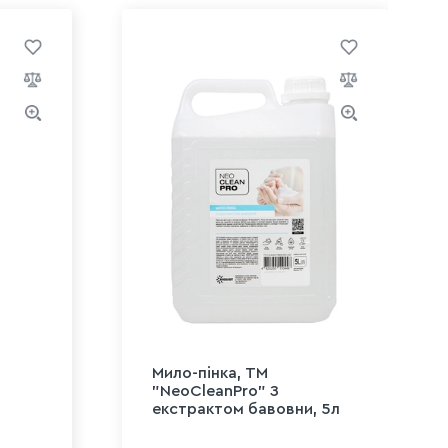
Мило-пінка, ТМ
"NeoCleanPro" З
екстрактом бавовни, 5л