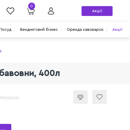
0
Акції
Посуд
Вендинговий бізнес
Оренда кавоварок
Акції
л
 бавовни, 400л
CP0103004D