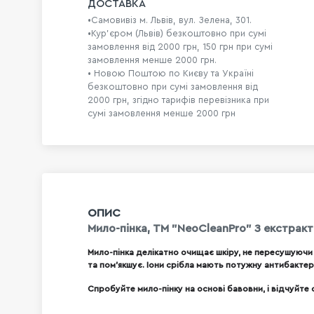
ДОСТАВКА
•Самовивіз м. Львів, вул. Зелена, 301.
•Кур'єром (Львів) безкоштовно при сумі
замовлення від 2000 грн, 150 грн при сумі
замовлення менше 2000 грн.
• Новою Поштою по Києву та Україні
безкоштовно при сумі замовлення від
2000 грн, згідно тарифів перевізника при
сумі замовлення менше 2000 грн
ОПИС
Мило-пінка, ТМ "NeoCleanPro" З екстрак
Мило-пінка делікатно очищає шкіру, не пересушуючи
та пом'якшує. Іони срібла мають потужну антибактер
Спробуйте мило-пінку на основі бавовни, і відчуйте