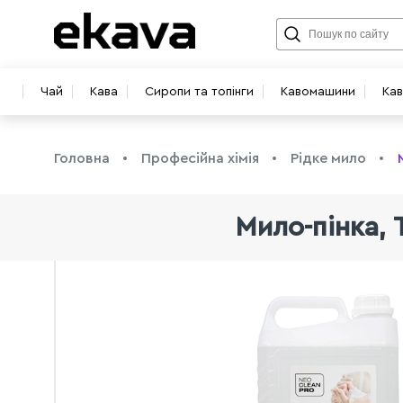
Чай
Кава
Сиропи та топінги
Кавомашини
Ка
Головна
Професійна хімія
Рідке мило
Мило-пінка, 
info@ekava.com.ua