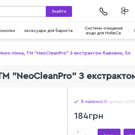
Знайти
Системи очищення
вомолки
Аксесуари для бариста
води для HoReCa
Мило-пінка, ТМ "NeoCleanPro" З екстрактом бавовни, 5л
ТМ "NeoCleanPro" З екстракто
В наявності
Артикул: NCP
184грн
+