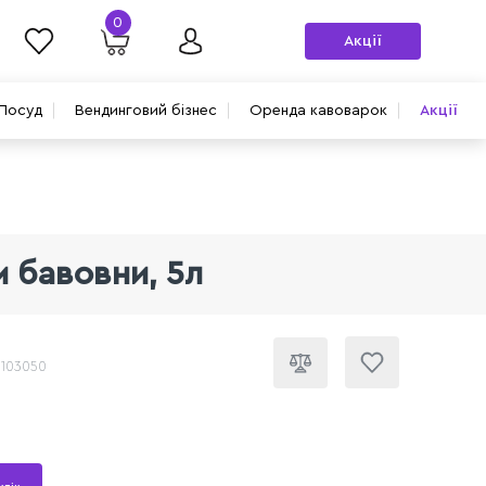
0
Акції
Посуд
Вендинговий бізнес
Оренда кавоварок
Акції
м бавовни, 5л
0103050