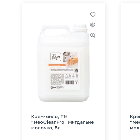
Крем-мило, ТМ
Кре
"NeoCleanPro" Мигдальне
"Ne
молочко, 5л
мол