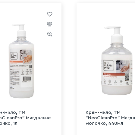
м-мило, ТМ
Крем-мило, ТМ
oCleanPro" Мигдальне
"NeoCleanPro" Мигд
очко, 1л
молочко, 440мл