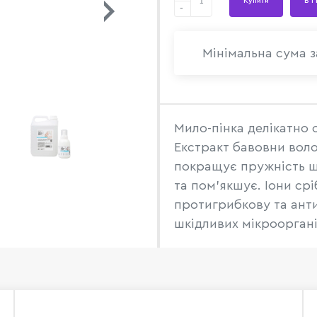
Купити
В 1
-
Мінімальна сума з
Мило-пінка делікатно 
Екстракт бавовни вол
покращує пружність ш
та пом'якшує. Іони ср
протигрибкову та ант
шкідливих мікрооргані