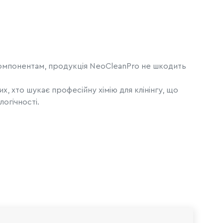
компонентам, продукція NeoCleanPro не шкодить
х, хто шукає професійну хімію для клінінгу, що
огічності.