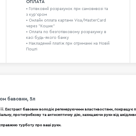
ОПЛАТА
• Готівковий розрахунок при самовивозі та
з кур’єром
• Онлайн оплата картами Visa/MasterCard
через "Кошик"
• Оплата по безготівковому розрахунку в
касі будь-якого банку
• Накладений платіж при отриманні на Новій
Пошті
том бавовни, 5л
 її. Екстракт бавовни володіє регенеруючими властивостями, покращує 
іальну, протигрибкову та антисептичну дію, захищаючи руки від шкідливи
 справжню турботу про ваші руки.