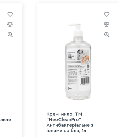
Крем-мило, ТМ
альне
"NeoCleanPro"
Антибактеріальне з
іонами срібла, 1л