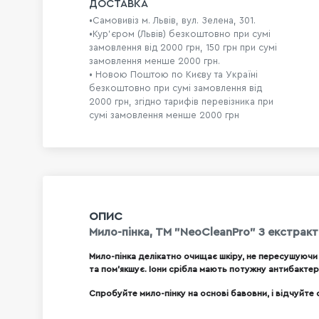
ДОСТАВКА
•Самовивіз м. Львів, вул. Зелена, 301.
•Кур'єром (Львів) безкоштовно при сумі
замовлення від 2000 грн, 150 грн при сумі
замовлення менше 2000 грн.
• Новою Поштою по Києву та Україні
безкоштовно при сумі замовлення від
2000 грн, згідно тарифів перевізника при
сумі замовлення менше 2000 грн
ОПИС
Мило-пінка, ТМ "NeoCleanPro" З екстрак
Мило-пінка делікатно очищає шкіру, не пересушуючи
та пом'якшує. Іони срібла мають потужну антибактер
Спробуйте мило-пінку на основі бавовни, і відчуйте