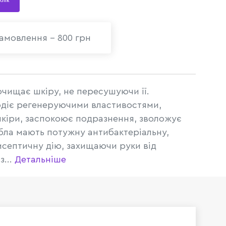
 клік
амовлення - 800 грн
очищає шкіру, не пересушуючи її.
одіє регенеруючими властивостями,
кіри, заспокоює подразнення, зволожує
ібла мають потужну антибактеріальну,
исептичну дію, захищаючи руки від
з...
Детальніше