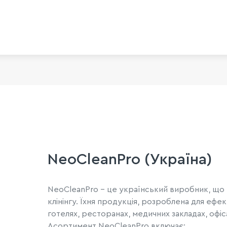
NeoCleanPro (Україна)
NeoCleanPro - це український виробник, що 
клінінгу. Їхня продукція, розроблена для еф
готелях, ресторанах, медичних закладах, офі
Асортимент NeoCleanPro включає: