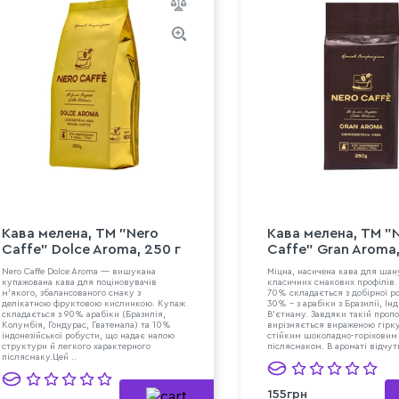
Кава мелена, ТМ "Nero
Кава мелена, ТМ "
Caffe" Dolce Aroma, 250 г
Caffe" Gran Aroma,
Nero Caffe Dolce Aroma — вишукана
Міцна, насичена кава для ша
купажована кава для поціновувачів
класичних смакових профілів.
м'якого, збалансованого смаку з
70% складається з добірної ро
делікатною фруктовою кислинкою. Купаж
30% – з арабіки з Бразилії, Інді
складається з 90% арабіки (Бразилія,
В’єтнаму. Завдяки такій пропо
Колумбія, Гондурас, Гватемала) та 10%
вирізняється вираженою гірку
індонезійської робусти, що надає напою
стійким шоколадно-горіховим
структури й легкого характерного
післясмаком. В ароматі відчутн
післясмаку.Цей ..
155грн