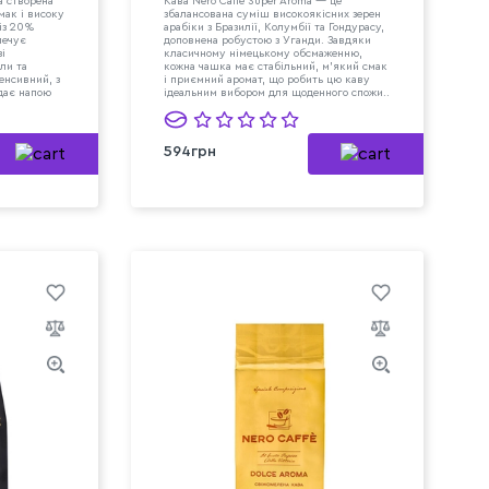
a створена
Кава Nero Caffe Super Aroma — це
мак і високу
збалансована суміш високоякісних зерен
 із 20%
арабіки з Бразилії, Колумбії та Гондурасу,
печує
доповнена робустою з Уганди. Завдяки
і
класичному німецькому обсмаженню,
ли та
кожна чашка має стабільний, м’який смак
енсивний, з
і приємний аромат, що робить цю каву
дає напою
ідеальним вибором для щоденного спожи..
594грн