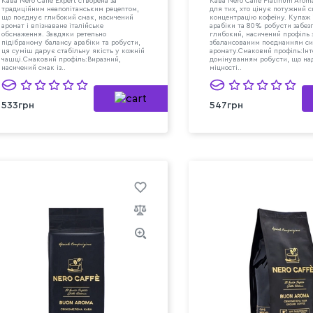
Кава Nero Caffe Expert створена за
Кава Nero Caffe Platinum Arom
традиційним неаполітанським рецептом,
для тих, хто цінує потужний с
що поєднує глибокий смак, насичений
концентрацію кофеїну. Купаж
аромат і впізнаване італійське
арабіки та 80% робусти забез
обсмаження. Завдяки ретельно
глибокий, насичений профіль з
підібраному балансу арабіки та робусти,
збалансованим поєднанням си
ця суміш дарує стабільну якість у кожній
аромату.Смаковий профіль:Інт
чашці.Смаковий профіль:Виразний,
домінуванням робусти, що на
насичений смак із..
міцності..
533грн
547грн