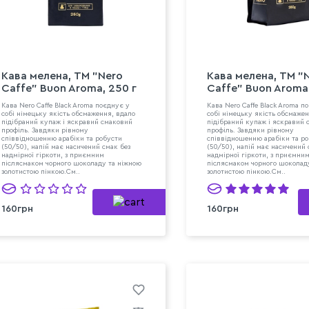
Кава мелена, ТМ "Nero
Кава мелена, ТМ "
Caffe" Buon Aroma, 250 г
Caffe" Buon Aroma,
Кава Nero Caffe Black Aroma поєднує у
Кава Nero Caffe Black Aroma п
собі німецьку якість обсмаження, вдало
собі німецьку якість обсмаже
підібраний купаж і яскравий смаковий
підібраний купаж і яскравий 
профіль. Завдяки рівному
профіль. Завдяки рівному
співвідношенню арабіки та робусти
співвідношенню арабіки та р
(50/50), напій має насичений смак без
(50/50), напій має насичений 
надмірної гіркоти, з приємним
надмірної гіркоти, з приємни
післясмаком чорного шоколаду та ніжною
післясмаком чорного шоколад
золотистою пінкою.См..
золотистою пінкою.См..
160грн
160грн