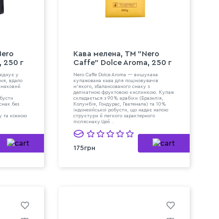
Nero
Кава мелена, ТМ "Nero
 250 г
Caffe" Dolce Aroma, 250 г
оєднує у
Nero Caffe Dolce Aroma — вишукана
ння, вдало
купажована кава для поціновувачів
смаковий
м'якого, збалансованого смаку з
делікатною фруктовою кислинкою. Купаж
обусти
складається з 90% арабіки (Бразилія,
смак без
Колумбія, Гондурас, Гватемала) та 10%
м
індонезійської робусти, що надає напою
у та ніжною
структури й легкого характерного
післясмаку.Цей ..
175грн