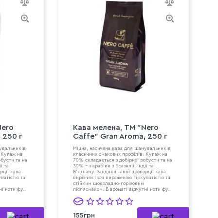
Nero
Кава мелена, ТМ "Nero
 250 г
Caffe" Gran Aroma, 250 г
нувальників
Міцна, насичена кава для шанувальників
 Купаж на
класичних смакових профілів. Купаж на
бусти та на
70% складається з добірної робусти та на
ї та
30% – з арабіки з Бразилії, Індії та
рції кава
В’єтнаму. Завдяки такій пропорції кава
ватістю та
вирізняється вираженою гіркуватістю та
стійким шоколадно-горіховим
і ноти фу..
післясмаком. В ароматі відчутні ноти фу..
155грн