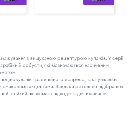
смажування з вишуканою рецептурою купажів. У серії
арабіки й робусти, які відзначаються насиченим
оматом.
поціновувачів традиційного еспресо, так і унікальні
и смаковими акцентами. Завдяки ретельно підібраним
ий, стійкий післясмак і підходить для вживання