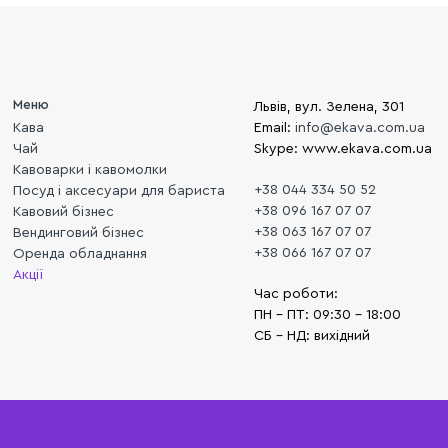
Меню
Львів, вул. Зелена, 301
Кава
Email:
info@ekava.com.ua
Чай
Skype: www.ekava.com.ua
Кавоварки і кавомолки
+38 044 334 50 52
Посуд і аксесуари для бариста
+38 096 167 07 07
Кавовий бізнес
+38 063 167 07 07
Вендинговий бізнес
+38 066 167 07 07
Оренда обладнання
Акції
Час роботи:
ПН - ПТ: 09:30 - 18:00
СБ - НД: вихідний