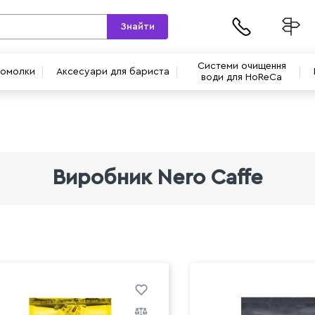
Знайти
Системи очищення
вомолки
Аксесуари для бариста
води для HoReCa
Виробник Nero Caffe