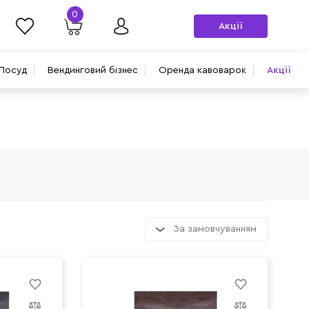
0
Акції
Посуд
Вендинговий бізнес
Оренда кавоварок
Акції
За замовчуванням