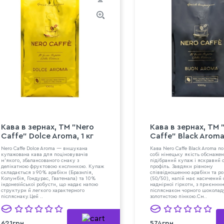
Кава в зернах, ТМ "Nero
Кава в зернах, ТМ 
Caffe" Dolce Aroma, 1 кг
Caffe" Black Aroma,
Nero Caffe Dolce Aroma — вишукана
Кава Nero Caffe Black Aroma п
купажована кава для поціновувачів
собі німецьку якість обсмаже
м'якого, збалансованого смаку з
підібраний купаж і яскравий 
делікатною фруктовою кислинкою. Купаж
профіль. Завдяки рівному
складається з 90% арабіки (Бразилія,
співвідношенню арабіки та р
Колумбія, Гондурас, Гватемала) та 10%
(50/50), напій має насичений 
індонезійської робусти, що надає напою
надмірної гіркоти, з приємни
структури й легкого характерного
післясмаком чорного шоколад
післясмаку.Цей ..
золотистою пінкою.См..
621грн
574грн