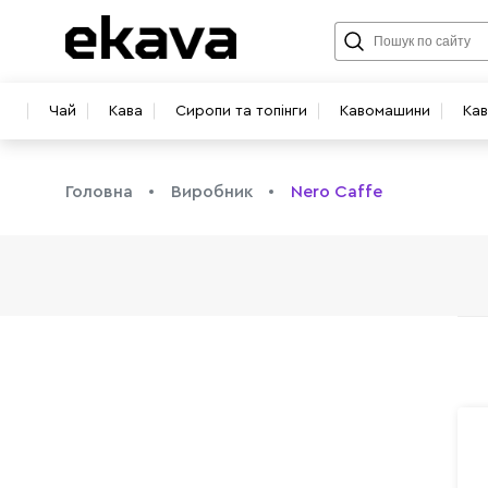
Чай
Кава
Сиропи та топінги
Кавомашини
Ка
Головна
Виробник
Nero Caffe
info@ekava.com.ua