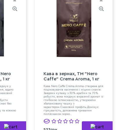
"Nero
Кава в зернах, ТМ "Nero
 1 кг
Caffe" Crema Aroma, 1 кг
оєднує у
Кава Nero Caffe Crema Aroma створена для
ння, вдало
поціновувачів насичених і міцних смаків.
смаковий
Завдяки купажу з 30% арабіки та 70%
робусти, вона поєднує виразний аромат із
обусти
глибокою інтенсивністю, утворюючи
смак без
збалансовану чашку з
м
характером.Смаковий профіль:Домінує
у та ніжною
гіркуватість, доповнена тривалим
післясмаком чорно..
533грн