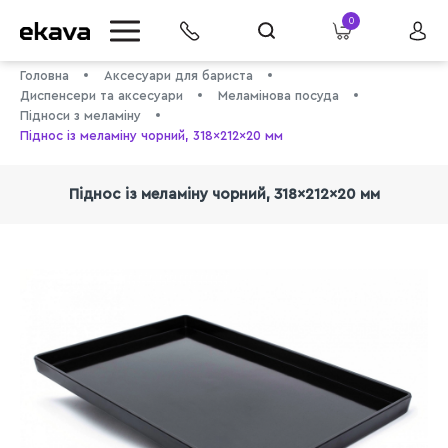
0
Головна
Аксесуари для бариста
Диспенсери та аксесуари
Меламінова посуда
Підноси з меламіну
Піднос із меламіну чорний, 318×212×20 мм
Піднос із меламіну чорний, 318×212×20 мм
info@ekava.com.ua