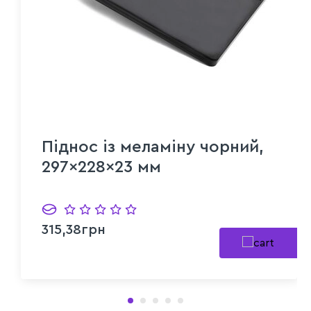
Піднос із меламіну чорний,
297×228×23 мм
315,38грн