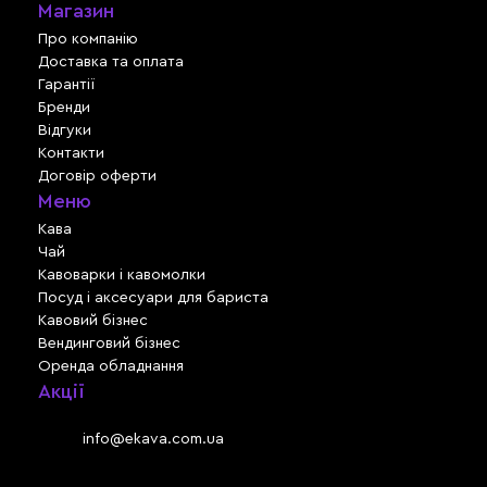
Магазин
Про компанію
Доставка та оплата
Гарантії
Бренди
Відгуки
Контакти
Договір оферти
Меню
Кава
Чай
Кавоварки і кавомолки
Посуд і аксесуари для бариста
Кавовий бізнес
Вендинговий бізнес
Оренда обладнання
Акції
Львів, вул. Зелена, 301
Email:
info@ekava.com.ua
Skype: www.ekava.com.ua