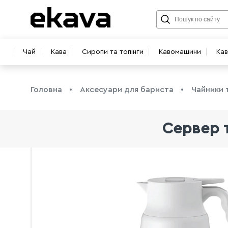
Чай
Кава
Сиропи та топінги
Кавомашини
Ка
Головна
Аксесуари для бариста
Чайники 
Сервер т
info@ekava.com.ua