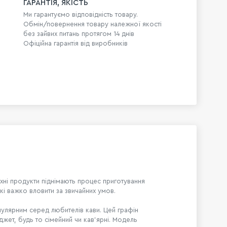
ГАРАНТІЯ, ЯКІСТЬ
Ми гарантуємо відповідність товару.
Обмін/повернення товару належної якості
без зайвих питань протягом 14 днів
Офіційна гарантія від виробників
Їхні продукти піднімають процес приготування
кі важко вловити за звичайних умов.
опулярним серед любителів кави. Цей графін
жет, будь то сімейний чи кав'ярні. Модель