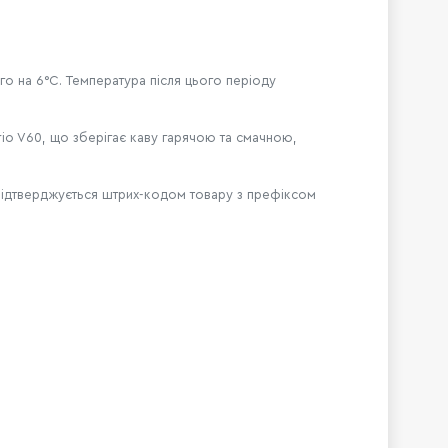
о на 6°C. Температура після цього періоду
o V60, що зберігає каву гарячою та смачною,
о підтверджується штрих-кодом товару з префіксом