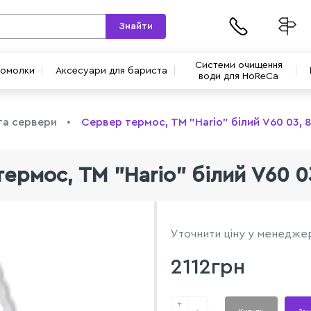
Знайти
Системи очищення
вомолки
Аксесуари для бариста
води для HoReCa
та сервери
Сервер термос, ТМ "Hario" білий V60 03, 
ермос, ТМ "Hario" білий V60 0
Уточнити ціну у менедже
2112грн
+