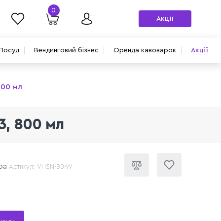
0
Акції
Посуд
Вендинговий бізнес
Оренда кавоварок
Акції
800 мл
3, 800 мл
ра
Артикул: VHSN-80-W