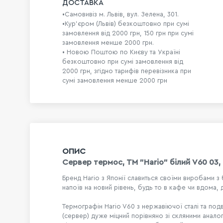
ДОСТАВКА
•Самовивіз м. Львів, вул. Зелена, 301.
•Кур'єром (Львів) безкоштовно при сумі
замовлення від 2000 грн, 150 грн при сумі
замовлення менше 2000 грн.
• Новою Поштою по Києву та Україні
безкоштовно при сумі замовлення від
2000 грн, згідно тарифів перевізника при
сумі замовлення менше 2000 грн
ОПИС
Сервер термос, ТМ "Hario" білий V60 03,
Бренд Hario з Японії славиться своїми виробами з
напоїв на новий рівень, будь то в кафе чи вдома,
Термографін Hario V60 з нержавіючої сталі та под
(сервер) дуже міцний порівняно зі скляними анало