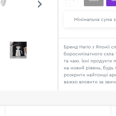
Купити
Зам
-
Мінімальна сума з
Бренд Hario з Японії 
боросилікатного скла 
та чаю. Їхні продукти
на новий рівень, будь
розкрити найтонші аро
важко вловити за звича