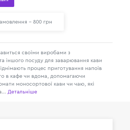
овити
амовлення - 800 грн
славиться своїми виробами з
та іншого посуду для заварювання кави
 піднімають процес приготування напоїв
 то в кафе чи вдома, допомагаючи
мати моносортової кави чи чаю, які
...
Детальніше