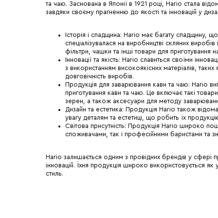
та чаю. Заснована в Японії в 1921 році, Hario стала ві
завдяки своєму прагненню до якості та інновацій у дизай
Історія і спадщина: Hario має багату спадщину, щ
спеціалізувалася на виробництві скляних виробі
фільтри, чашки та інші товари для приготування н
Інновації та якість: Hario славиться своїми іннова
з використанням високоякісних матеріалів, таких 
довговічність виробів.
Продукція для заварювання кави та чаю: Hario в
приготування кави та чаю. Це включає такі товари
зерен, а також аксесуари для методу заварюван
Дизайн та естетика: Продукція Hario також відом
увагу деталям та естетиці, що робить їх продукц
Світова присутність: Продукція Hario широко пош
споживачами, так і професійними баристами та з
Hario залишається одним з провідних брендів у сфері п
інновацій. Їхня продукція широко використовується як у 
стиль.