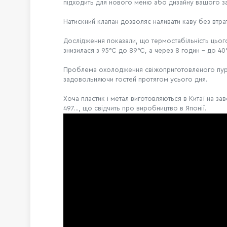
підходить для нового меню або дизайну вашого зак
Натискний клапан дозволяє наливати каву без втрат
Дослідження показали, що термостабільність цьог
знизилася з 95°C до 89°C, а через 8 годин - до 4
Проблема охолодження свіжоприготовленого пуров
задовольняючи гостей протягом усього дня.
Хоча пластик і метал виготовляються в Китаї на за
497..., що свідчить про виробництво в Японії.