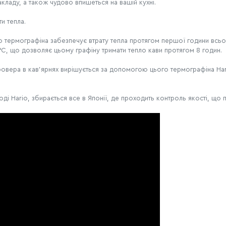
ладу, а також чудово впишеться на вашій кухні.
и тепла.
о термографіна забезпечує втрату тепла протягом першої години всьог
0°C, що дозволяє цьому графіну тримати тепло кави протягом 8 годин.
ера в кав'ярнях вирішується за допомогою цього термографіна Hari
воді Hario, збирається все в Японії, де проходить контроль якості, щ