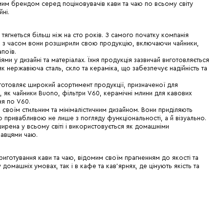
домим брендом серед поціновувачів кави та чаю по всьому світу
ні.
о тягнеться більш ніж на сто років. З самого початку компанія
в і з часом вони розширили свою продукцію, включаючи чайники,
апоїв.
ціями у дизайні та матеріалах. Їхня продукція зазвичай виготовляється
як нержавіюча сталь, скло та кераміка, що забезпечує надійність та
иготовляє широкий асортимент продукції, призначеної для
, як чайники Buono, фільтри V60, керамічні млини для кавових
ня по V60.
а своїм стильним та мінімалістичним дизайном. Вони приділяють
ію привабливою не лише з погляду функціональності, а й візуально.
ирена у всьому світі і використовується як домашніми
навцями чаю.
риготування кави та чаю, відомим своїм прагненням до якості та
домашніх умовах, так і в кафе та кав'ярнях, де цінують якість та