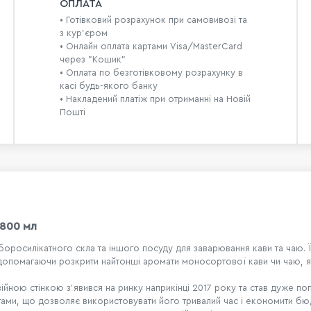
ОПЛАТА
• Готівковий розрахунок при самовивозі та
з кур’єром
• Онлайн оплата картами Visa/MasterCard
через "Кошик"
• Оплата по безготівковому розрахунку в
касі будь-якого банку
• Накладений платіж при отриманні на Новій
Пошті
 800 мл
 боросилікатного скла та іншого посуду для заварювання кави та чаю. 
 допомагаючи розкрити найтонші аромати моносортової кави чи чаю, я
війною стінкою з'явився на ринку наприкінці 2017 року та став дуже п
гами, що дозволяє використовувати його тривалий час і економити бюд