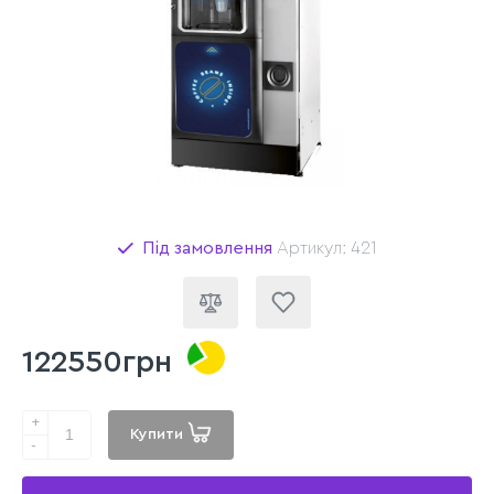
Під замовлення
Артикул: 421
122550грн
+
Купити
-