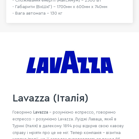
- Споживання енергії (максимум) - 2500 Вт
- Габарити (ВхШхГ) - 1700мм х 600мм х 740мм
- Вага автомата - 130 кг
Lavazza (Італія)
Говоримо
Lavazza
- розуміємо еспрессо, говоримо
еспрессо
- розуміємо
Lavazza
.
Луіджі Лаваца, який в
Турині (Італія) в далекому 1894 році відкрив свою кавову
справу і мріяти про це не міг.
Тепер компанія - візитна