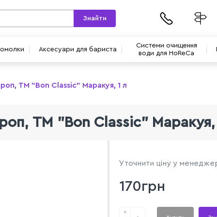
Знайти
Системи очищення
вомолки
Аксесуари для бариста
води для HoReCa
роп, TM "Bon Classic" Маракуя, 1 л
роп, TM "Bon Classic" Маракуя, 
Уточнити ціну у менедже
170грн
+