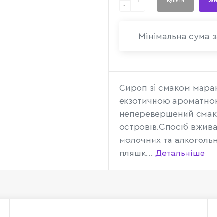
Купити
Зам
-
Мінімальна сума з
Сироп зі смаком марак
екзотичною ароматною
неперевершений смак т
островів.Спосіб вжива
молочних та алкоголь
пляшк...
Детальніше