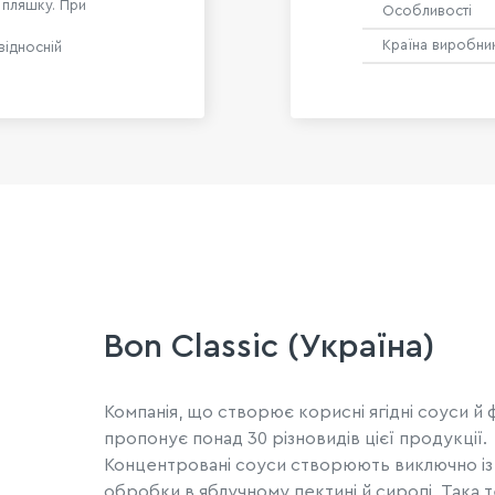
 пляшку. При
Особливості
Країна виробни
відносній
Bon Classic (Україна)
Компанія, що створює корисні ягідні соуси й
пропонує понад 30 різновидів цієї продукції.
Концентровані соуси створюють виключно із н
обробки в яблучному пектині й сиропі. Така 