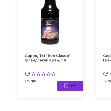
Сироп, TM "Bon Classic"
Сир
Ірландський Крем, 1 л
Грен
170грн
170г