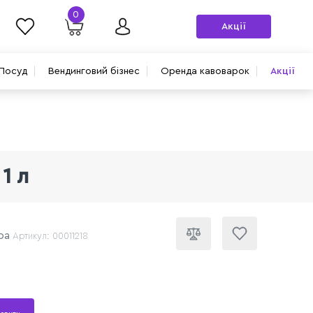
0
Акції
Посуд
Вендинговий бізнес
Оренда кавоварок
Акції
1 л
ра
Артикул: 00011218