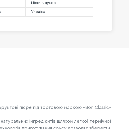
Містить цукор
к
Україна
 фруктові пюре під торговою маркою «Bon Classic»,
атуральних інгредієнтів шляхом легкої термічної
технологія приготування соусу дозволяє зберегти