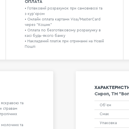
ОПЛАТА
• Готівковий розрахунок при самовивозі та
з кур’єром
• Онлайн оплата картами Visa/MasterCard
через "Кошик"
• Оплата по безготівковому розрахунку в
касі будь-якого банку
• Накладений платіж при отриманні на Новій
Пошті
ХАРАКТЕРИСТ
Сироп, TM "Bon 
я яскравою та
Об'єм
и стравам
тропічних
Смак
Упаковка
і молочних та