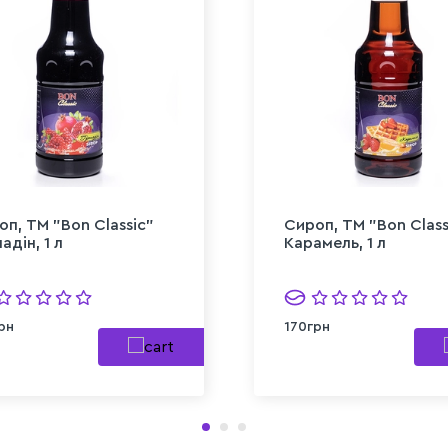
оп, TM "Bon Classic"
Сироп, TM "Bon Class
адін, 1 л
Карамель, 1 л
рн
170грн