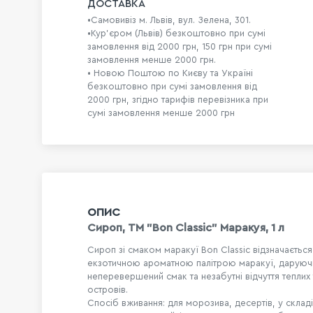
ДОСТАВКА
•Самовивіз м. Львів, вул. Зелена, 301.
•Кур'єром (Львів) безкоштовно при сумі
замовлення від 2000 грн, 150 грн при сумі
замовлення менше 2000 грн.
• Новою Поштою по Києву та Україні
безкоштовно при сумі замовлення від
2000 грн, згідно тарифів перевізника при
сумі замовлення менше 2000 грн
ОПИС
Сироп, TM "Bon Classic" Маракуя, 1 л
Сироп зі смаком маракуї Bon Classic відзначаєтьс
екзотичною ароматною палітрою маракуї, даруюч
неперевершений смак та незабутні відчуття теплих 
островів.
Спосіб вживання: для морозива, десертів, у склад