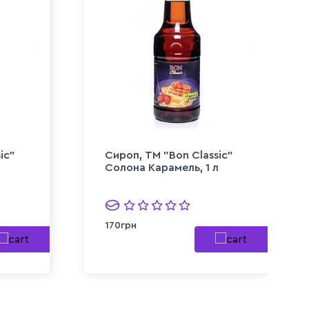
ic"
Сироп, TM "Bon Classic"
Солона Карамель, 1 л
170грн