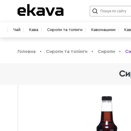
Чай
Кава
Сиропи та топінги
Кавомашини
Ка
Головна
Сиропи та топінги
Сиропи
Си
Си
info@ekava.com.ua