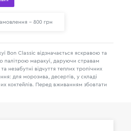
овити
амовлення - 800 грн
уї Bon Classic відзначається яскравою та
 палітрою маракуї, даруючи стравам
а незабутні відчуття теплих тропічних
ння: для морозива, десертів, у складі
них коктейлів. Перед вживанням збовтати