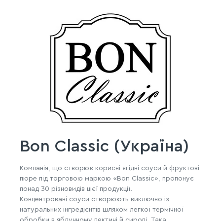
Bon Classic (Україна)
Компанія, що створює корисні ягідні соуси й фруктові
пюре під торговою маркою «Bon Classic», пропонує
понад 30 різновидів цієї продукції.
Концентровані соуси створюють виключно із
натуральних інгредієнтів шляхом легкої термічної
обробки в яблучному пектині й сиропі. Така