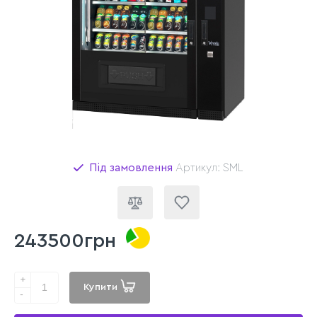
Під замовлення
Артикул: SML
243500грн
+
Купити
-