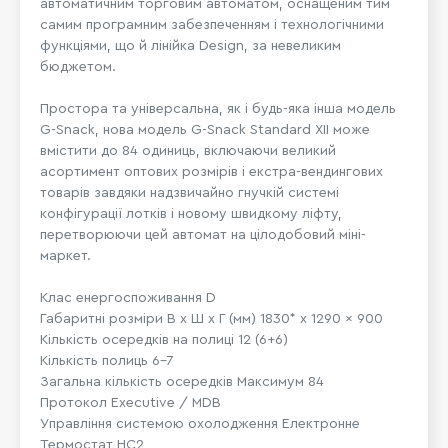
автоматичним торговим автоматом, оснащеним тим
самим програмним забезпеченням і технологічними
функціями, що й лінійка Design, за невеликим
бюджетом.
Простора та універсальна, як і будь-яка інша модель
G-Snack, нова модель G-Snack Standard XII може
вмістити до 84 одиниць, включаючи великий
асортимент оптових розмірів і екстра-вендингових
товарів завдяки надзвичайно гнучкій системі
конфігурації лотків і новому швидкому ліфту,
перетворюючи цей автомат на цілодобовий міні-
маркет.
Клас енергоспоживання D
Габаритні розміри В x Ш x Г (мм) 1830* x 1290 x 900
Кількість осередків на полиці 12 (6+6)
Кількість полиць 6-7
Загальна кількість осередків Максимум 84
Протокол Executive / MDB
Управління системою охолодження Електронне
Термостат HC2