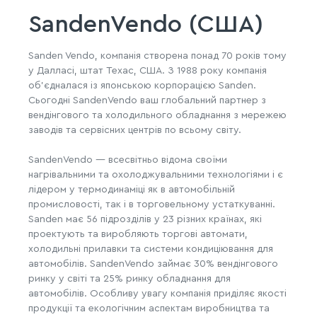
SandenVendo (США)
Sanden Vendo, компанія створена понад 70 років тому
у Далласі, штат Техас, США. З 1988 року компанія
об'єдналася із японською корпорацією Sanden.
Сьогодні SandenVendo ваш глобальний партнер з
вендінгового та холодильного обладнання з мережею
заводів та сервісних центрів по всьому світу.
SandenVendo — всесвітньо відома своїми
нагрівальними та охолоджувальними технологіями і є
лідером у термодинаміці як в автомобільній
промисловості, так і в торговельному устаткуванні.
Sanden має 56 підрозділів у 23 різних країнах, які
проектують та виробляють торгові автомати,
холодильні прилавки та системи кондиціювання для
автомобілів. SandenVendo займає 30% вендінгового
ринку у світі та 25% ринку обладнання для
автомобілів.
Особливу увагу компанія приділяє якості
продукції та екологічним аспектам виробництва та