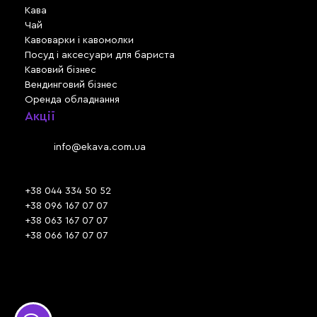
Кава
Чай
Кавоварки і кавомолки
Посуд і аксесуари для бариста
Кавовий бізнес
Вендинговий бізнес
Оренда обладнання
Акції
Львів, вул. Зелена, 301
Email:
info@ekava.com.ua
Skype: www.ekava.com.ua
+38 044 334 50 52
+38 096 167 07 07
+38 063 167 07 07
+38 066 167 07 07
Час роботи:
ПН - ПТ: 09:30 - 18:00
СБ - НД: вихідний