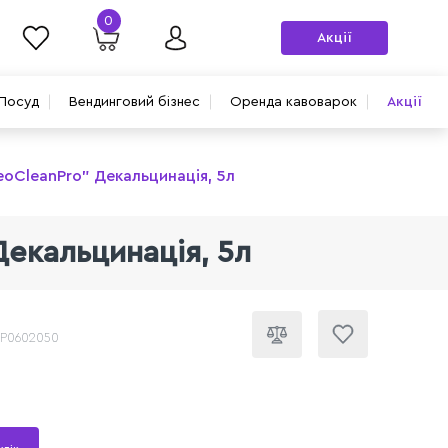
0
Акції
Посуд
Вендинговий бізнес
Оренда кавоварок
Акції
eoCleanPro" Декальцинація, 5л
Декальцинація, 5л
CP0602050