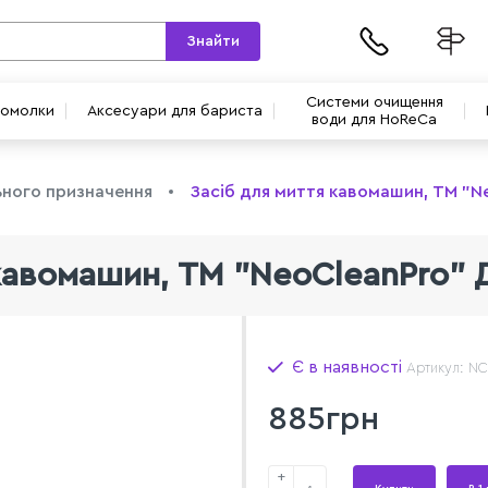
Знайти
Системи очищення
вомолки
Аксесуари для бариста
води для HoReCa
ьного призначення
Засіб для миття кавомашин, ТМ "N
кавомашин, ТМ "NeoCleanPro" 
Є в наявності
Артикул: N
885грн
+