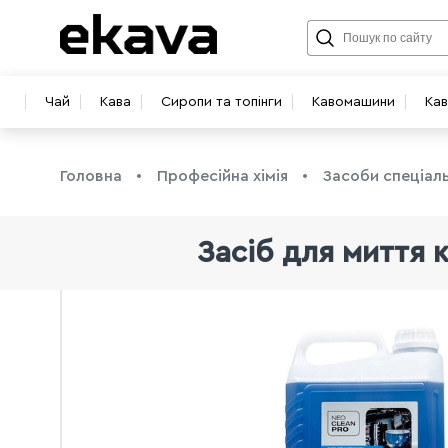
Чай
Кава
Сиропи та топінги
Кавомашини
Ка
Головна
Професійна хімія
Засоби спеціал
Засіб для миття 
info@ekava.com.ua