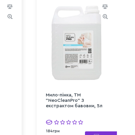
Мило-пінка, ТМ
"NeoCleanPro" З
екстрактом бавовни, 5л
184грн