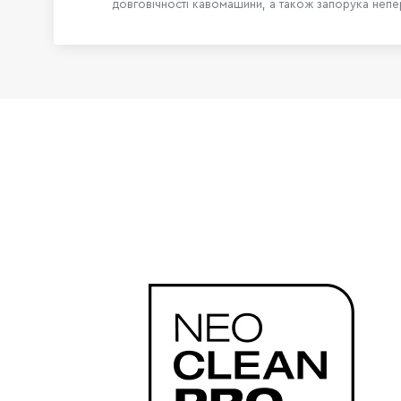
довговічності кавомашини, а також запорука неп