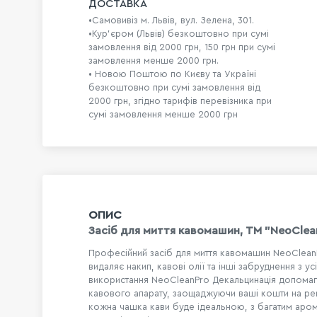
ДОСТАВКА
•Самовивіз м. Львів, вул. Зелена, 301.
•Кур'єром (Львів) безкоштовно при сумі
замовлення від 2000 грн, 150 грн при сумі
замовлення менше 2000 грн.
• Новою Поштою по Києву та Україні
безкоштовно при сумі замовлення від
2000 грн, згідно тарифів перевізника при
сумі замовлення менше 2000 грн
ОПИС
Засіб для миття кавомашин, ТМ "NeoClea
Професійний засіб для миття кавомашин NeoCleanP
видаляє накип, кавові олії та інші забруднення з
використання NeoCleanPro Декальцинація допомаг
кавового апарату, заощаджуючи ваші кошти на ремо
кожна чашка кави буде ідеальною, з багатим аром