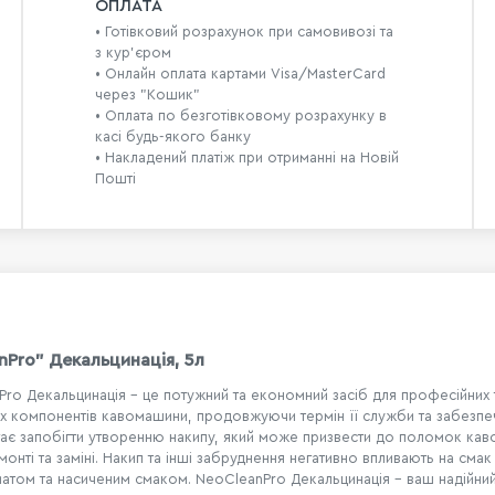
ОПЛАТА
• Готівковий розрахунок при самовивозі та
з кур’єром
• Онлайн оплата картами Visa/MasterCard
через "Кошик"
• Оплата по безготівковому розрахунку в
касі будь-якого банку
• Накладений платіж при отриманні на Новій
Пошті
nPro" Декальцинація, 5л
ro Декальцинація - це потужний та економний засіб для професійних т
 усіх компонентів кавомашини, продовжуючи термін її служби та забезп
ає запобігти утворенню накипу, який може призвести до поломок ка
нті та заміні. Накип та інші забруднення негативно впливають на смак
атом та насиченим смаком. NeoCleanPro Декальцинація - ваш надійний