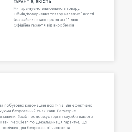
ГАРАНТІЯ, ЯКІСТЬ
Ми гарантуємо відповідність товару.
Обмін/повернення товару належної якості
без зайвих питань протягом 14 днів
Офіційна гарантія від виробників
а побутових кавомашин всіх типів. Він ефективно
ечуючи бездоганний смак кави. Регулярне
вомашини. Засіб продовжує термін служби вашого
 кави. NeoCleanPro Декальцинація гарантує, що
 помічник для бездоганної чистоти та