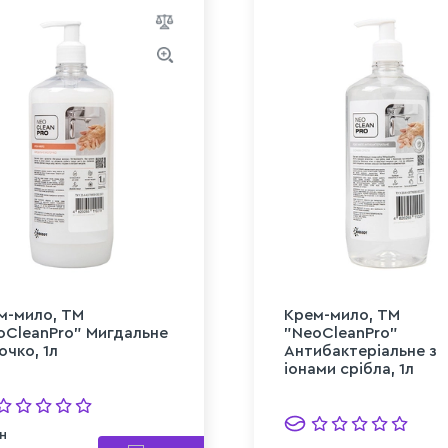
м-мило, ТМ
Крем-мило, ТМ
oCleanPro" Мигдальне
"NeoCleanPro"
очко, 1л
Антибактеріальне з
іонами срібла, 1л
н