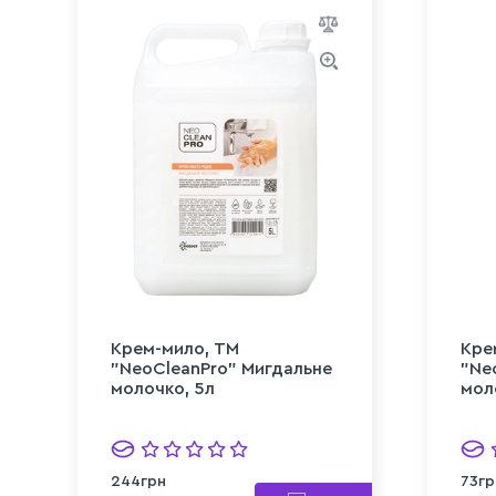
Крем-мило, ТМ
Кре
"NeoCleanPro" Мигдальне
"Ne
молочко, 5л
мол
244грн
73гр