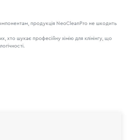
компонентам, продукція NeoCleanPro не шкодить
х, хто шукає професійну хімію для клінінгу, що
огічності.