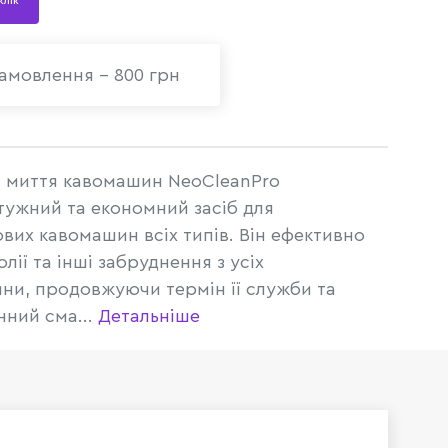
 клік
амовлення - 800 грн
я миття кавомашин NeoCleanPro
тужний та економний засіб для
вих кавомашин всіх типів. Він ефективно
олії та інші забруднення з усіх
ни, продовжуючи термін її служби та
нний сма...
Детальніше