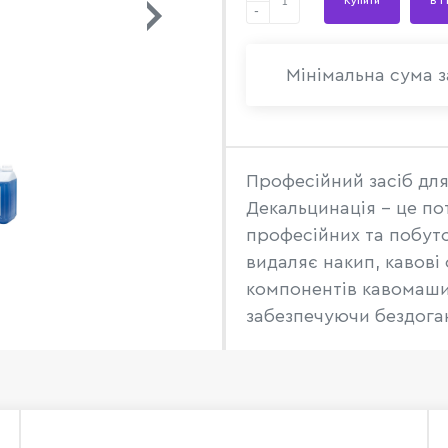
Купити
В 1
-
Мінімальна сума з
Професійний засіб дл
Декальцинація - це по
професійних та побуто
видаляє накип, кавові 
компонентів кавомаши
забезпечуючи бездога