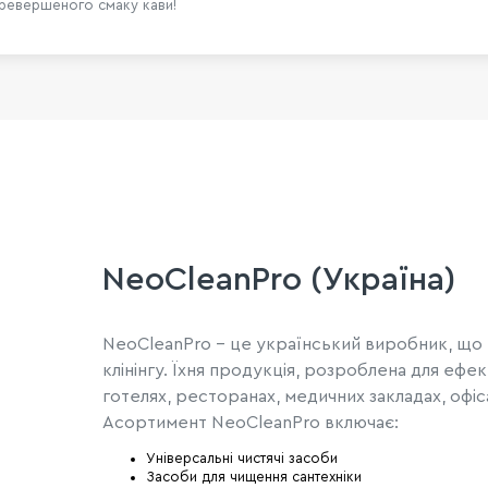
еревершеного смаку кави!
NeoCleanPro (Україна)
NeoCleanPro - це український виробник, що 
клінінгу. Їхня продукція, розроблена для еф
готелях, ресторанах, медичних закладах, офі
Асортимент NeoCleanPro включає:
Універсальні чистячі засоби
Засоби для чищення сантехніки