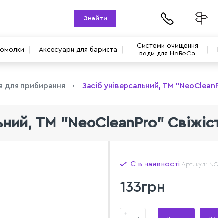
Знайти
Системи очищення
вомолки
Аксесуари для бариста
води для HoReCa
ія для прибирання
Засіб універсальний, ТМ "NeoCleanP
ьний, ТМ "NeoCleanPro" Свіжіст
Є в наявності
Артикул: N
133грн
+