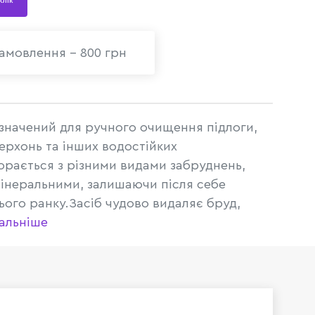
 клік
амовлення - 800 грн
изначений для ручного очищення підлоги,
ерхонь та інших водостійких
порається з різними видами забруднень,
 мінеральними, залишаючи після себе
ого ранку.Засіб чудово видаляє бруд,
альніше