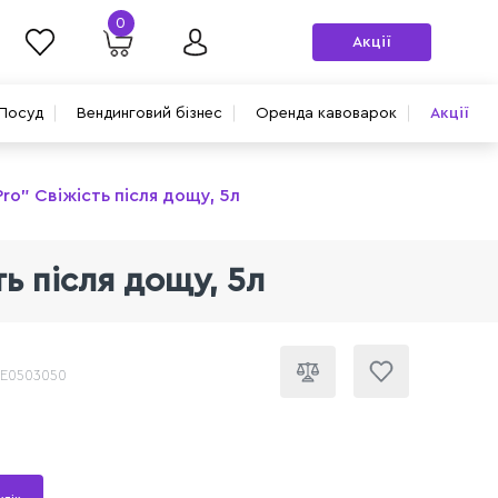
0
Акції
Посуд
Вендинговий бізнес
Оренда кавоварок
Акції
ro" Свіжість після дощу, 5л
ь після дощу, 5л
CE0503050