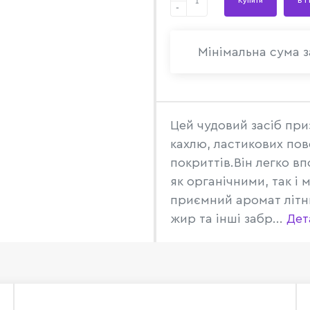
Купити
В 1
-
Мінімальна сума з
Цей чудовий засіб пр
кахлю, ластикових пов
покриттів.Він легко в
як органічними, так і
приємний аромат літнь
жир та інші забр...
Дет