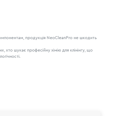
компонентам, продукція NeoCleanPro не шкодить
х, хто шукає професійну хімію для клінінгу, що
огічності.