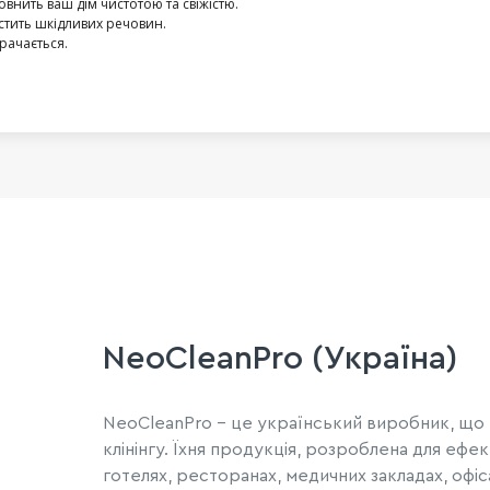
внить ваш дім чистотою та свіжістю.
стить шкідливих речовин.
рачається.
NeoCleanPro (Україна)
NeoCleanPro - це український виробник, що 
клінінгу. Їхня продукція, розроблена для еф
готелях, ресторанах, медичних закладах, офі