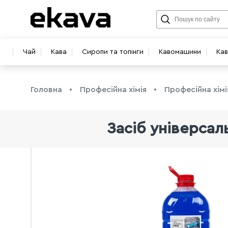
Чай
Кава
Сиропи та топінги
Кавомашини
Ка
Головна
Професійна хімія
Професійна хім
Засіб універсал
info@ekava.com.ua