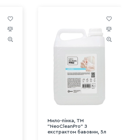
Мило-пінка, ТМ
"NeoCleanPro" З
екстрактом бавовни, 5л