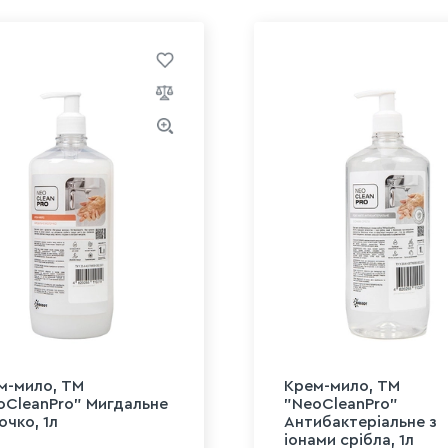
м-мило, ТМ
Крем-мило, ТМ
oCleanPro" Мигдальне
"NeoCleanPro"
очко, 1л
Антибактеріальне з
іонами срібла, 1л