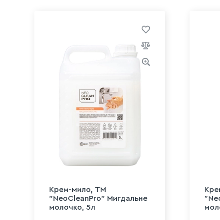
Крем-мило, ТМ
Кре
"NeoCleanPro" Мигдальне
"Ne
молочко, 5л
мол