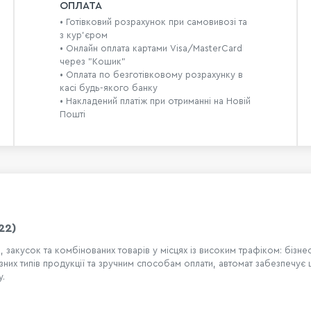
ОПЛАТА
• Готівковий розрахунок при самовивозі та
з кур’єром
• Онлайн оплата картами Visa/MasterCard
через "Кошик"
• Оплата по безготівковому розрахунку в
касі будь-якого банку
• Накладений платіж при отриманні на Новій
Пошті
22)
закусок та комбінованих товарів у місцях із високим трафіком: бізнес
ізних типів продукції та зручним способам оплати, автомат забезпеч
у.