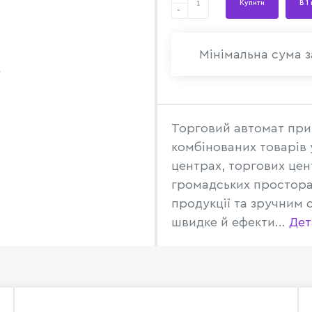
Купити
В 1
-
Мінімальна сума з
Торговий автомат приз
комбінованих товарів у
центрах, торгових цен
громадських просторах
продукції та зручним 
швидке й ефекти...
Дет