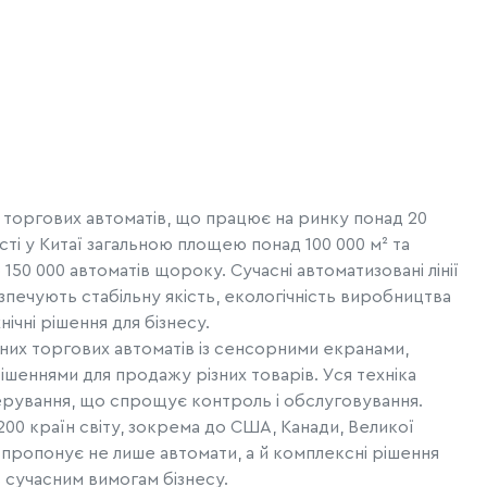
 торгових автоматів, що працює на ринку понад 20
сті у Китаї загальною площею понад 100 000 м² та
150 000 автоматів щороку. Сучасні автоматизовані лінії
зпечують стабільну якість, екологічність виробництва
ічні рішення для бізнесу.
йних торгових автоматів із сенсорними екранами,
шеннями для продажу різних товарів. Уся техніка
ерування, що спрощує контроль і обслуговування.
00 країн світу, зокрема до США, Канади, Великої
CN пропонує не лише автомати, а й комплексні рішення
ь сучасним вимогам бізнесу.