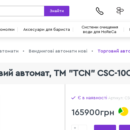
Знайти
Системи очищення
вомолки
Аксесуари для бариста
води для HoReCa
автомати
Вендингові автомати нові
Торговий авт
вий автомат, ТМ "TCN" CSC-10C
Є в наявності
Артикул: CS
165900грн
+