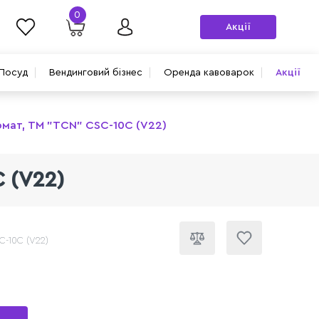
0
Акції
Посуд
Вендинговий бізнес
Оренда кавоварок
Акції
омат, ТМ "TCN" CSC-10C (V22)
 (V22)
C-10C (V22)