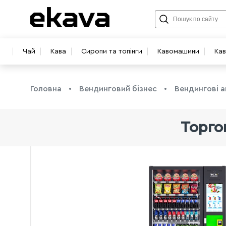
Чай
Кава
Сиропи та топінги
Кавомашини
Ка
Головна
Вендинговий бізнес
Вендингові 
Торго
info@ekava.com.ua