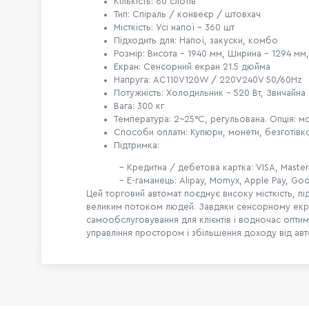
Кількість: 60 слотів
Тип: Спіраль / конвеєр / штовхач
Місткість: Усі напої – 360 шт
Підходить для: Напої, закуски, комбо
Розмір: Висота – 1940 мм, Ширина – 1294 мм
Екран: Сенсорний екран 21.5 дюйма
Напруга: AC110V120W / 220V240V 50/60Hz
Потужність: Холодильник – 520 Вт, Звичайна 
Вага: 300 кг
Температура: 2~25°C, регульована. Опція: м
Способи оплати: Купюри, монети, безготівк
Підтримка:
- Кредитна / дебетова картка: VISA, Master
- Е-гаманець: Alipay, Momyx, Apple Pay, Goog
Цей торговий автомат поєднує високу місткість, п
великим потоком людей. Завдяки сенсорному екран
самообслуговування для клієнтів і водночас оптим
управління простором і збільшення доходу від авто