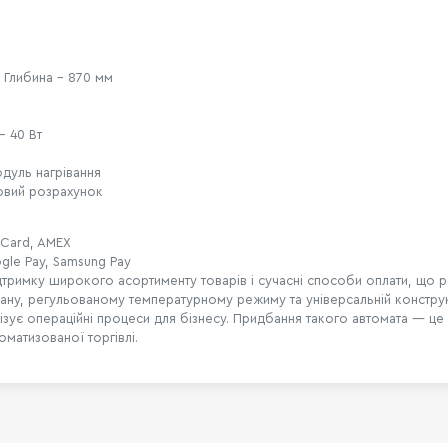
, Глибина – 870 мм
– 40 Вт
одуль нагрівання
овий розрахунок
Card, AMEX
le Pay, Samsung Pay
ідтримку широкого асортименту товарів і сучасні способи оплати, що р
у, регульованому температурному режиму та універсальній конструкці
ізує операційні процеси для бізнесу. Придбання такого автомата — це 
матизованої торгівлі.