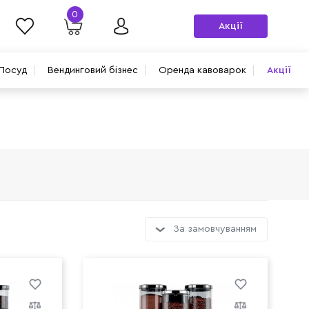
0
Акції
Посуд
Вендинговий бізнес
Оренда кавоварок
Акції
За замовчуванням