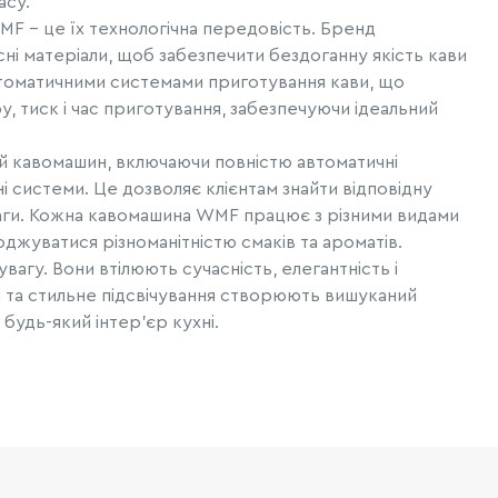
асу.
F - це їх технологічна передовість. Бренд
сні матеріали, щоб забезпечити бездоганну якість кави
автоматичними системами приготування кави, що
 тиск і час приготування, забезпечуючи ідеальний
кавомашин, включаючи повністю автоматичні
і системи. Це дозволяє клієнтам знайти відповідну
ваги. Кожна кавомашина WMF працює з різними видами
джуватися різноманітністю смаків та ароматів.
агу. Вони втілюють сучасність, елегантність і
нти та стильне підсвічування створюють вишуканий
будь-який інтер'єр кухні.