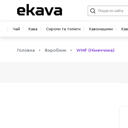
Чай
Кава
Сиропи та топінги
Кавомашини
Ка
Головна
Виробник
WMF (Німеччина)
info@ekava.com.ua