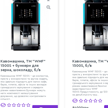
Кавомашина, TM "WMF"
Кавомашина, TM 
1500S + бункери для
1500S, б/в
зерна, шоколаду, б/в
Кавомашина WMF 1500S - це 
проста у використанні та зруч
Кавомашина WMF 1500S - це компактна,
яка ідеально підходить для ма
проста у використанні та зручна модель,
барів, готелів, офісів та інши
яка ідеально підходить для малих кафе,
громадського харчування з се
барів, готелів, офісів та інших закладів
рівнем навантаження.Технічні
громадського харчування з середнім
характеристики WMF
рівнем навантаження.Бункери можуть
1500S:Продуктивність: до 120
мати можливості налаштування
на деньКількість чаш..
дозування, що дозволяє контролювати
кількіст..
84000грн