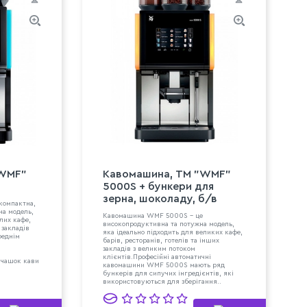
"WMF"
Кавомашина, TM "WMF"
5000S + бункери для
зерна, шоколаду, б/в
компактна,
на модель,
Кавомашина WMF 5000S - це
лих кафе,
високопродуктивна та потужна модель,
х закладів
яка ідеально підходить для великих кафе,
реднім
барів, ресторанів, готелів та інших
закладів з великим потоком
клієнтів.Професійні автоматичні
 чашок кави
кавомашини WMF 5000S мають ряд
бункерів для сипучих інгредієнтів, які
використовуються для зберігання..