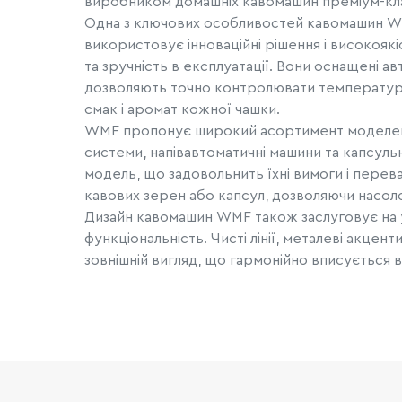
виробником домашніх кавомашин преміум-кл
Одна з ключових особливостей кавомашин WM
використовує інноваційні рішення і високоякі
та зручність в експлуатації. Вони оснащені 
дозволяють точно контролювати температуру,
смак і аромат кожної чашки.
WMF пропонує широкий асортимент моделей 
системи, напівавтоматичні машини та капсульн
модель, що задовольнить їхні вимоги і пере
кавових зерен або капсул, дозволяючи насоло
Дизайн кавомашин WMF також заслуговує на ув
функціональність. Чисті лінії, металеві акце
зовнішній вигляд, що гармонійно вписується в 