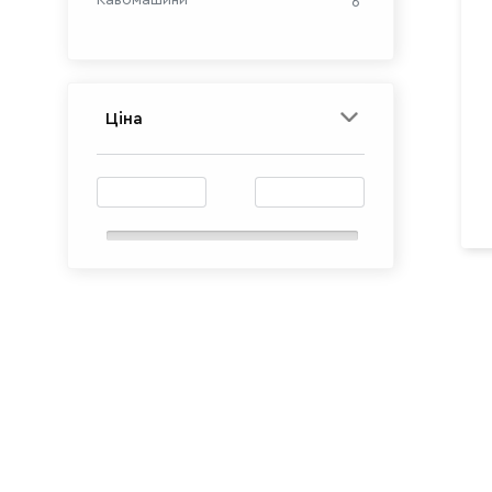
Кавомашини
6
Ціна