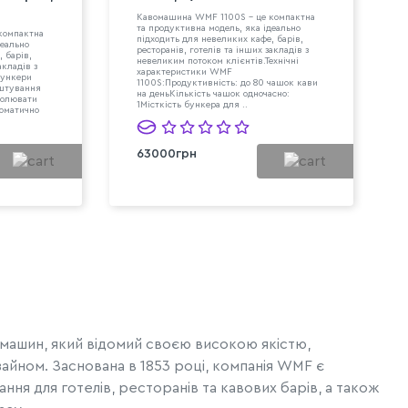
Кавомашина WMF 1100S - це компактна
та продуктивна модель, яка ідеально
компактна
підходить для невеликих кафе, барів,
деально
ресторанів, готелів та інших закладів з
 барів,
невеликим потоком клієнтів.Технічні
акладів з
характеристики WMF
Бункери
1100S:Продуктивність: до 80 чашок кави
аштування
на деньКількість чашок одночасно:
ролювати
1Місткість бункера для ..
томатично
63000грн
ашин, який відомий своєю високою якістю,
зайном. Заснована в 1853 році, компанія WMF є
я для готелів, ресторанів та кавових барів, а також