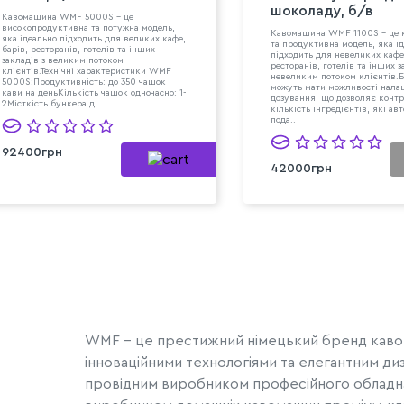
шоколаду, б/в
Кавомашина WMF 5000S - це
високопродуктивна та потужна модель,
Кавомашина WMF 1100S - це 
яка ідеально підходить для великих кафе,
та продуктивна модель, яка і
барів, ресторанів, готелів та інших
підходить для невеликих кафе,
закладів з великим потоком
ресторанів, готелів та інших з
клієнтів.Технічні характеристики WMF
невеликим потоком клієнтів.
5000S:Продуктивність: до 350 чашок
можуть мати можливості нал
кави на деньКількість чашок одночасно: 1-
дозування, що дозволяє конт
2Місткість бункера д..
кількість інгредієнтів, які ав
пода..
92400грн
42000грн
WMF - це престижний німецький бренд кавом
інноваційними технологіями та елегантним ди
провідним виробником професійного обладнанн