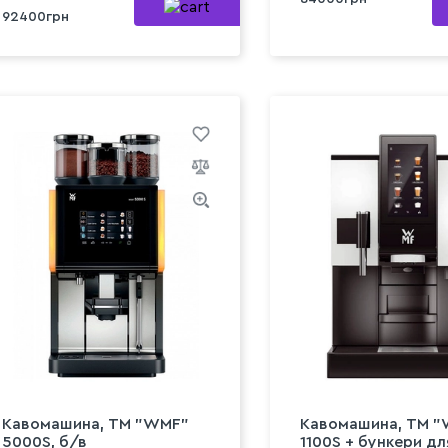
92400грн
Кавомашина, TM "WMF"
Кавомашина, TM 
5000S, б/в
1100S + бункери дл