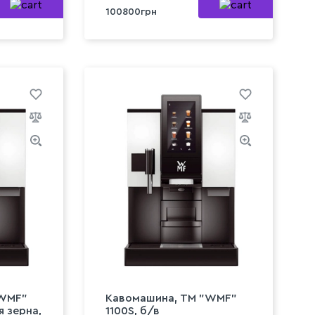
100800грн
"WMF"
Кавомашина, TM "WMF"
я зерна,
1100S, б/в