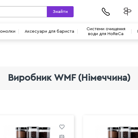
Знайти
Системи очищення
вомолки
Аксесуари для бариста
води для HoReCa
Виробник WMF (Німеччина)