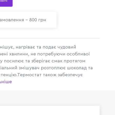
овити
амовлення - 800 грн
змішує, нагріває та подає чудовий
чені хвилини, не потребуючи особливої
у посилює та зберігає смак протягом
ціальний змішувач розтоплює шоколад та
стенцію.Термостат також забезпечує
ьніше