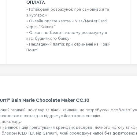
ОПЛАТА
• Готівковий розрахунок при самовивозі та
з кур’єром
• Онлайн оплата картами Visa/MasterCard
через "Кошик"
• Оплата по безготівковому розрахунку в
касі будь-якого банку
• Накладений платіж при отриманні на Новій
Пошті
ri" Bain Marie Chocolate Maker CC.10
чудовий гарячий шоколад за лічені хвилини, не потребуючи особливої у
 розтоплює шоколад та підтримує його консистенцію.
у шоколаду.
ля начинок і для приготування кремових десертів, яєчного ногогу та к
блоком ICED TEA від Camurri, який охолоджує напої без додаткових ви