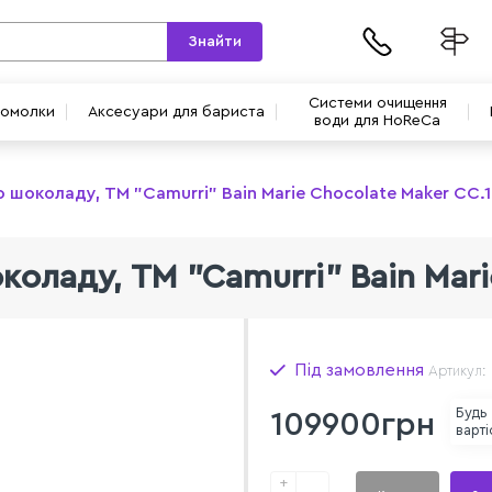
Знайти
Системи очищення
вомолки
Аксесуари для бариста
води для HoReCa
 шоколаду, TM "Camurri" Bain Marie Chocolate Maker CC.
коладу, TM "Camurri" Bain Mari
Під замовлення
Артикул:
Будь
109900грн
варті
+