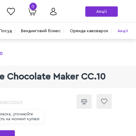
0
Акції
Посуд
Вендинговий бізнес
Оренда кавоварок
Акції
10
e Chocolate Maker CC.10
 006CC020/E
 ласка, уточнюйте
сть на момент купівлі