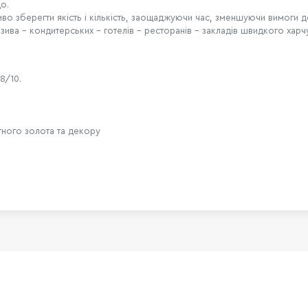
о.
иво зберегти якість і кількість, заощаджуючи час, зменшуючи вимоги д
озива – кондитерських – готелів – ресторанів – закладів швидкого хар
8/10.
атного золота та декору