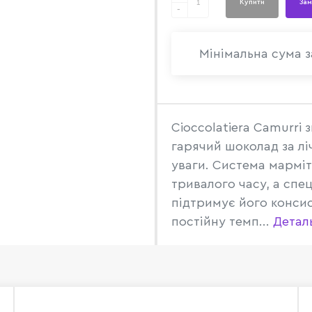
Купити
Зам
-
Мінімальна сума з
Cioccolatiera Camurri 
гарячий шоколад за лі
уваги. Система марміт
тривалого часу, а спе
підтримує його конси
постійну темп...
Детал