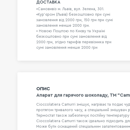
ДОСТАВКА
•Самовивіз м. Львів, вул. Зелена, 301.
•Кур'єром (Львів) безкоштовно при сумі
замовлення від 2000 грн, 150 грн при сумі
замовлення менше 2000 грн.
• Новою Поштою по Києву та Україні
безкоштовно при сумі замовлення від
2000 грн, згідно тарифів перевізника при
сумі замовлення менше 2000 грн
ОПИС
Апарат для гарячого шоколаду, TM "Camur
Cioccolatiera Camurri змішує, нагріває та подає 
протягом тривалого часу, а спеціальний змішувач
Термостат також забезпечує постійну температур
Cioccolatiera Camurri також ідеально підходить д
Може бути оснащений спеціальним запатентованим 