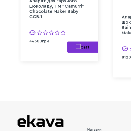
Апарат для гарячого
шоколаду, TM "Camurri"
Chocolate Maker Baby
CCB.1
Апа
шок
Bain
Mak
44300грн
8120
Магазин