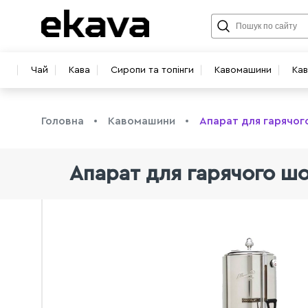
Чай
Кава
Сиропи та топінги
Кавомашини
Ка
Головна
Кавомашини
Апарат для гарячого
Апарат для гарячого шо
info@ekava.com.ua