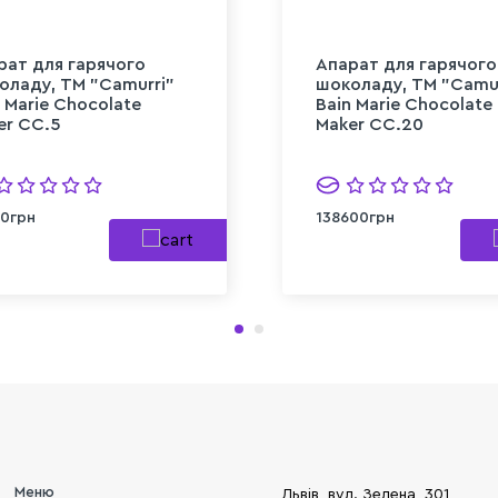
рат для гарячого
Апарат для гарячого
оладу, TM "Camurri"
шоколаду, TM "Camur
 Marie Chocolate
Bain Marie Chocolate
er CC.5
Maker CC.20
0грн
138600грн
Меню
Львів, вул. Зелена, 301