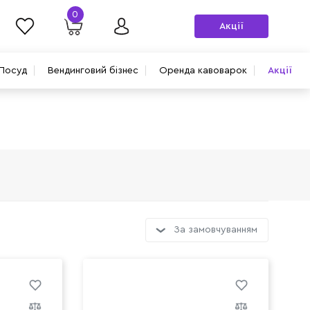
0
Акції
Посуд
Вендинговий бізнес
Оренда кавоварок
Акції
За замовчуванням