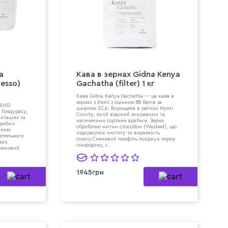
a
Кава в зeрнах Gidna Kenya
esso)
Gachatha (filter) 1 кг
Кава Gidna Kenya Gachatha — це кава в
зернах з Кенії з оцінкою 88 балів за
 SHG
шкалою SCA. Вирощена в регіоні Nyeri
 Гондурасу,
County, який відомий яскравими та
нтаціях та
насиченими сортами арабіки. Зерна
бробки.
оброблені митим способом (Washed), що
анню
підкреслює чистоту та виразність
ретельного
смаку.Смаковий профіль поєднує чорну
ває
смородину, с..
смаковий
1945грн