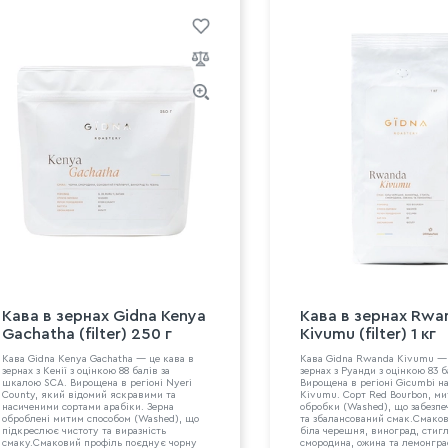
Кава в зeрнах Gidna Kenya
Кава в зeрнах Rwa
Gachatha (filter) 250 г
Kivumu (filter) 1 кг
Кава Gidna Kenya Gachatha — це кава в
Кава Gidna Rwanda Kivumu — 
зернах з Кенії з оцінкою 88 балів за
зернах з Руанди з оцінкою 83 
шкалою SCA. Вирощена в регіоні Nyeri
Вирощена в регіоні Gicumbi н
County, який відомий яскравими та
Kivumu. Сорт Red Bourbon, ми
насиченими сортами арабіки. Зерна
обробки (Washed), що забезпе
оброблені митим способом (Washed), що
та збалансований смак.Смаков
підкреслює чистоту та виразність
біла черешня, виноград, стиг
смаку.Смаковий профіль поєднує чорну
смородина, ожина та лемонграс