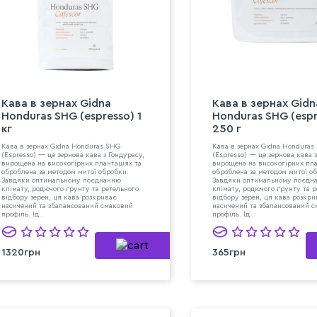
Кава в зeрнах Gidna
Кава в зeрнах Gidn
Honduras SHG (espresso) 1
Honduras SHG (espr
кг
250 г
Кава в зернах Gidna Honduras SHG
Кава в зернах Gidna Honduras
(Espresso) — це зернова кава з Гондурасу,
(Espresso) — це зернова кава з
вирощена на високогірних плантаціях та
вирощена на високогірних пла
оброблена за методом митої обробки.
оброблена за методом митої о
Завдяки оптимальному поєднанню
Завдяки оптимальному поєдн
клімату, родючого ґрунту та ретельного
клімату, родючого ґрунту та 
відбору зерен, ця кава розкриває
відбору зерен, ця кава розкри
насичений та збалансований смаковий
насичений та збалансований 
профіль. Ід..
профіль. Ід..
1320грн
365грн