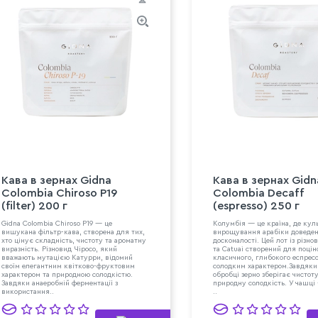
Кава в зeрнах Gidna
Кава в зeрнах Gidn
Colombia Chiroso P19
Colombia Decaff
(filter) 200 г
(espresso) 250 г
Gidna Colombia Chiroso P19 — це
Колумбія — це країна, де кул
вишукана фільтр-кава, створена для тих,
вирощування арабіки доведен
хто цінує складність, чистоту та ароматну
досконалості. Цей лот із різно
виразність. Різновид Чіросо, який
та Catuai створений для поцін
вважають мутацією Катурри, відомий
класичного, глибокого еспресо
своїм елегантним квітково-фруктовим
солодким характером.Завдяки
характером та природною солодкістю.
обробці зерно зберігає чистот
Завдяки анаеробній ферментації з
природну солодкість. У чашці
використання..
..