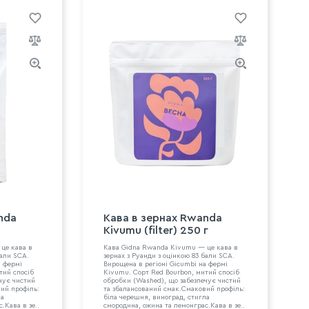
nda
Кава в зeрнах Rwanda
Kivumu (filter) 250 г
це кава в
Кава Gidna Rwanda Kivumu — це кава в
бали SCA.
зернах з Руанди з оцінкою 83 бали SCA.
а фермі
Вирощена в регіоні Gicumbi на фермі
тий спосіб
Kivumu. Сорт Red Bourbon, митий спосіб
чує чистий
обробки (Washed), що забезпечує чистий
ий профіль:
та збалансований смак.Смаковий профіль:
ла
біла черешня, виноград, стигла
.Кава в зе..
смородина, ожина та лемонграс.Кава в зе..