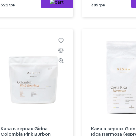
522грн
385грн
Кава в зeрнах Gidna
Кава в зeрнах Gidn
Colombia Pink Burbon
Rica Hermosa (espre