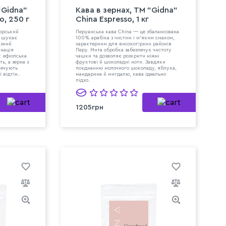
"Gidna"
Кава в зeрнах, TM "Gidna"
o, 250 г
China Espresso, 1 кг
торський
Перуанська кава China — це збалансована
о шукає
100% арабіка з чистим і м’яким смаком,
азний
характерним для високогірних районів
інація
Перу. Мита обробка забезпечує чистоту
в: ефіопська
чашки та дозволяє розкрити ніжні
ь, а зерна з
фруктові й шоколадні ноти. Завдяки
печують
поєднанню молочного шоколаду, яблука,
 відтін..
мандарина й мигдалю, кава ідеально
підхо..
1205грн