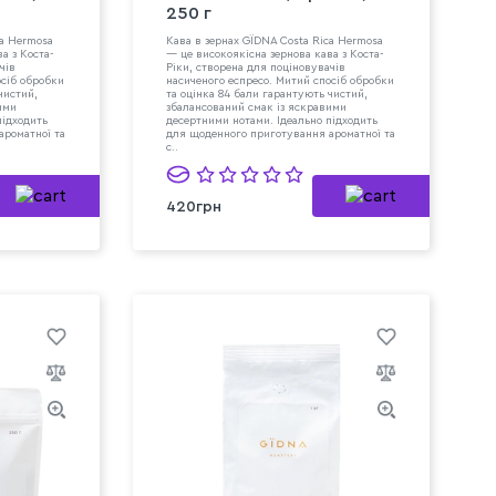
250 г
ca Hermosa
Кава в зернах GЇDNA Costa Rica Hermosa
а з Коста-
— це високоякісна зернова кава з Коста-
чів
Ріки, створена для поціновувачів
осіб обробки
насиченого еспресо. Митий спосіб обробки
чистий,
та оцінка 84 бали гарантують чистий,
ими
збалансований смак із яскравими
підходить
десертними нотами. Ідеально підходить
ароматної та
для щоденного приготування ароматної та
с..
420грн