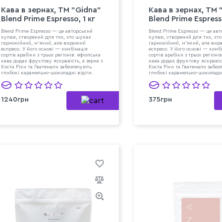
Кава в зeрнах, TM "Gidna"
Кава в зeрнах, TM 
Blend Prime Espresso, 1 кг
Blend Prime Espress
Blend Prime Espresso — це авторський
Blend Prime Espresso — це ав
купаж, створений для тих, хто шукає
купаж, створений для тих, хт
гармонійний, м’який, але виразний
гармонійний, м’який, але вир
еспресо. У його основі — комбінація
еспресо. У його основі — комб
сортів арабіки з трьох регіонів: ефіопська
сортів арабіки з трьох регіоні
кава додає фруктову яскравість, а зерна з
кава додає фруктову яскравіст
Коста Ріки та Гватемали забезпечують
Коста Ріки та Гватемали забез
глибокі карамельно-шоколадні відтін..
глибокі карамельно-шоколадні
1240грн
375грн