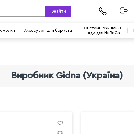
Знайти
Системи очищення
вомолки
Аксесуари для бариста
води для HoReCa
Виробник Gidna (Україна)