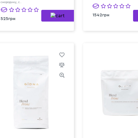
смородину, с..
1542грн
525грн