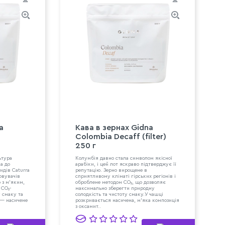
a
Кава в зeрнах Gidna
Colombia Decaff (filter)
250 г
ьтура
Колумбія давно стала символом якісної
а до
арабіки, і цей лот яскраво підтверджує її
видів Caturra
репутацію. Зерно вирощене в
овувачів
сприятливому кліматі гірських регіонів і
 з м’яким,
оброблене методом CO₂, що дозволяє
 CO₂-
максимально зберегти природну
у смаку та
солодкість та чистоту смаку.У чашці
 — насичене
розкривається насичена, м’яка композиція
з оксамит..