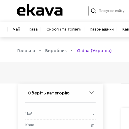
Чай
Кава
Сиропи та топінги
Кавомашини
Ка
Головна
Виробник
Gidna (Україна)
info@ekava.com.ua
Оберіть категорію
Чай
7
Кава
81