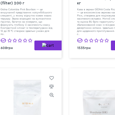
(filter) 200 г
кг
Gidna Colombia Pink Bourbon — це
Кава в зернах GЇDNA Costa Ri
вишуканий представник колумбійського
— це високоякісна зернова кав
спешелті, у якому відчутно кожен нюанс
Ріки, створена для поціновува
теруару. Зерна вирощені на вулканічних
насиченого еспресо. Митий сп
ґрунтах, багатих на мінерали, що
та оцінка 84 бали гарантують 
формують глибину й насиченість смаку.
збалансований смак із яскрав
Контрастний клімат із температурами від
десертними нотами. Ідеально 
12 до 35 °C створює ідеальні умови для
для щоденного приготування 
по..
с..
608грн
1535грн