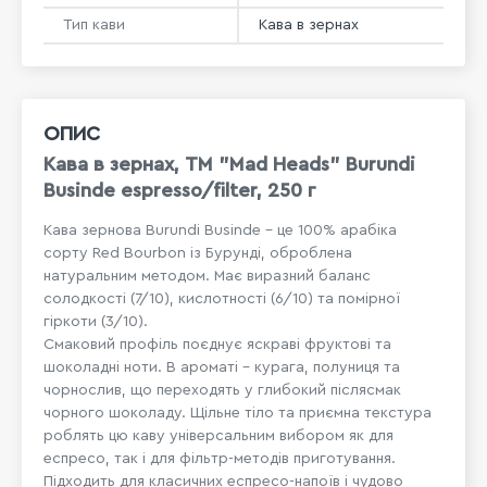
Тип кави
Кава в зернах
ОПИС
Кава в зернах, ТМ "Mad Heads" Burundi
Businde espresso/filter, 250 г
Кава зернова Burundi Businde – це 100% арабіка
сорту Red Bourbon із Бурунді, оброблена
натуральним методом. Має виразний баланс
солодкості (7/10), кислотності (6/10) та помірної
гіркоти (3/10).
Смаковий профіль поєднує яскраві фруктові та
шоколадні ноти. В ароматі – курага, полуниця та
чорнослив, що переходять у глибокий післясмак
чорного шоколаду. Щільне тіло та приємна текстура
роблять цю каву універсальним вибором як для
еспресо, так і для фільтр-методів приготування.
Підходить для класичних еспресо-напоїв і чудово