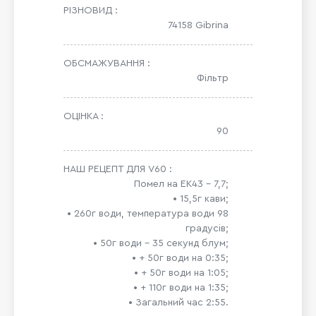
РІЗНОВИД :
74158 Gibrina
ОБСМАЖУВАННЯ :
Фільтр
ОЦІНКА :
90
НАШ РЕЦЕПТ ДЛЯ V60 :
Помел на ЕК43 – 7,7;
• 15,5г кави;
• 260г води, температура води 98
градусів;
• 50г води – 35 секунд блум;
• + 50г води на 0:35;
• + 50г води на 1:05;
• + 110г води на 1:35;
• Загальний час 2:55.