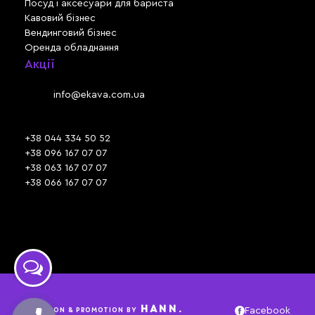
Посуд і аксесуари для бариста
Кавовий бізнес
Вендинговий бізнес
Оренда обладнання
Акції
Львів, вул. Зелена, 301
Email:
info@ekava.com.ua
Skype: www.ekava.com.ua
+38 044 334 50 52
+38 096 167 07 07
+38 063 167 07 07
+38 066 167 07 07
Час роботи:
ПН - ПТ: 09:30 - 18:00
СБ - НД: вихідний
HANN.
CREATION & PROMOTION BY
Facebook