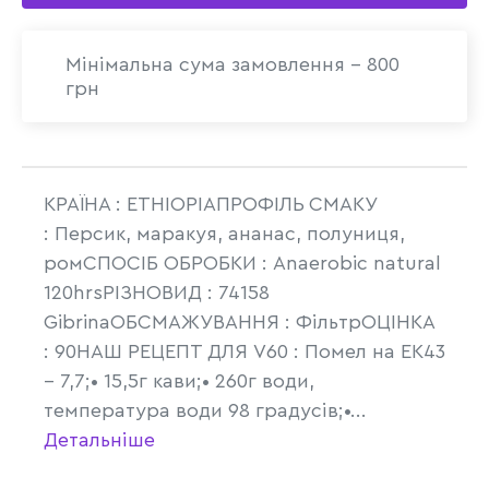
Мінімальна сума замовлення - 800
грн
КРАЇНА : ETHIOPIAПРОФІЛЬ СМАКУ
: Персик, маракуя, ананас, полуниця,
ромСПОСІБ ОБРОБКИ : Anaerobic natural
120hrsРІЗНОВИД : 74158
GibrinaОБСМАЖУВАННЯ : ФільтрОЦІНКА
: 90НАШ РЕЦЕПТ ДЛЯ V60 : Помел на ЕК43
– 7,7;• 15,5г кави;• 260г води,
температура води 98 градусів;•...
Детальніше