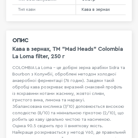
Тип кави
Кава в зернах
ОПИС
Кава в зернах, ТМ "Mad Heads" Colombia
La Loma filter, 250 г
COLOMBIA La Loma – це добірні зерна арабіки Sidra та
Bourbon з Колумбії, оброблені методом холодної
анаеробної ферментації (76 годин). Завдяки такій
обробці кава розкриває виразний смаковий профіль
із яскравими нотами жасмину, жовтої сливи,
ігристого вина, лимона та маракуї.
Збалансована кислинка (7/10) доповнюється високою
солодкістю (8/10) та мінімальною гіркотою (2/10), що
робить цю каву ідеально чистою та насиченою.
Оцінка 90.5 свідчить про її виняткову якість.
Найкраще розкривається у методі V60, де правильний